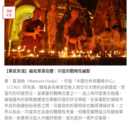
04
4 月
【專家來鴻】緬甸軍事政變：印度的戰略性緘默
著｜夏海納（Namrata Hasija），印度「中國分析與戰略中心」
（CCAS）研究員／緬甸身為東南亞進入南亞次大陸的必經國度，對
當代的印度而言，是重要的戰略位置之一，加上與印度東北接攘，
緬甸國內的局勢變遷或也牽動印度的外交神經。在各國對於緬甸今
年初的政變紛紛表態之際，印度政府的聲明卻也顯得薄弱許多，之
所以如此，印度存在自身的戰略性考量。但備受國際孤立的緬甸軍
政府，如果再次投入中國的懷抱，或也是另一場外交風險。