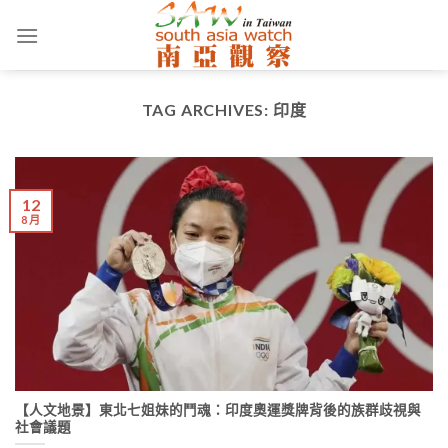
Skip
to
content
TAG ARCHIVES:
印度
12
8 月
【人文地景】東北七姐妹的鬥魂：印度奧運獎牌背後的族群歧視與
社會議題