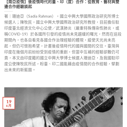
【南亞疫情】後疫情時代的臺、印（度）合作：從教育、醫材與雙
邊合作經驗談起
著｜珊迪亞（Sadia Rahman），國立中興大學國際政治研究所博士
候選人；陳牧民，國立中興大學國際政治研究所教授，目前擔任駐
印度臺北經濟文化中心公使／武漢肺炎（嚴重特殊傳染性肺炎，或
稱COVID-19）於各國所引發的疫情尚未見趨緩的曙光，然而在這段
期間內，也各自看見各國合作治理經驗的體現，縱使天光尚未亮
起，但仍可懷抱希望，計畫後疫情時代的國與國間的交往。臺灣與
印度在幾個月前紛紛受到疫情的重創，但當中互補的經驗卻難仍可
貴，本文由印度籍的國立中興大學博士候選人珊迪亞，及我國駐印
度公使陳牧民所述，盼臺、印二國能藉由疫情間的合作經驗，擘劃
出未來的新藍圖。
19
6 月