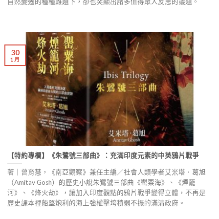
自然變遷的種種難題下，卻也突顯出諸多值得眾人反思的議題。
30
1 月
【特約專欄】《朱鷺號三部曲》：充滿印度元素的中英鴉片戰爭
著｜曾育慧，《南亞觀察》兼任主編／社會人類學者艾米塔．葛旭
（Amitav Gosh）的歷史小說朱鷺號三部曲《罌粟海》、《煙籠
河》、《烽火劫》，讓加入印度觀點的鴉片戰爭變得立體，不再是
歷史課本裡船堅炮利的海上強權擊垮積弱不振的滿清政府。