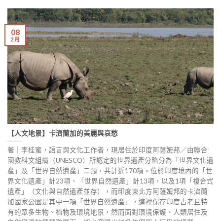
08
2 月
【人文地景】卡濟蘭加的美麗與哀愁
著｜李桂蜜，語言與文化工作者，現居住於印度阿薩姆邦／由聯合
國教科文組織（UNESCO）所認定的世界遺產分略分為「世界文化遺
產」及「世界自然遺產」二類，共計近170項。位於印度境內的「世
界文化遺產」計23項、「世界自然遺產」計13項，以及1項「複合式
遺產」（文化與自然遺產並存），而印度東北方阿薩姆邦的卡濟蘭
加國家公園是其中一項「世界自然遺產」，這裡保存印度古老且特
有的眾多生物、植物及環境地景，然而面對環境保護、人類居住及