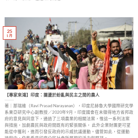
25
1 月
【專家來鴻】印度：擺盪於紛亂與民主之間的農人
著｜那瑞維（Ravi Prasad Narayanan），印度尼赫魯⼤學國際研究學
系東亞研究中⼼副教授／2020年9⽉，印度國會在未徵得地⽅省邦政
府的意⾒與同意下，通過了三項農業的相關法案，惟這⼀系列法案
與措施，加劇農⺠與政府間既有的緊張關係， 此外企業財團更可望
能從中獲利，進⽽引發反政府的⽰威抗議運動。儘管如此，從運動