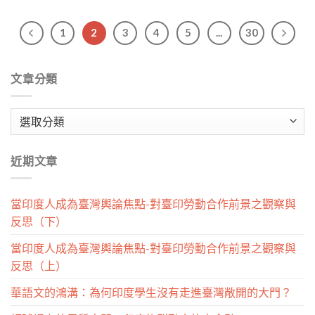
1
2
3
4
5
...
30
文章分類
文
章
分
近期文章
類
當印度人成為臺灣輿論焦點-對臺印勞動合作前景之觀察與
反思（下）
當印度人成為臺灣輿論焦點-對臺印勞動合作前景之觀察與
反思（上）
華語文的鴻溝：為何印度學生沒有走進臺灣敞開的大門？