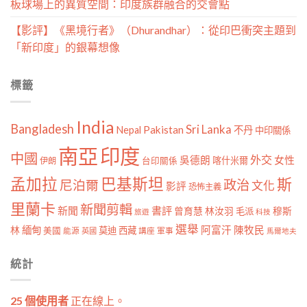
板球場上的異質空間：印度族群融合的交會點
【影評】《黑境行者》（Dhurandhar）：從印巴衝突主題到
「新印度」的銀幕想像
標籤
India
Bangladesh
Sri Lanka
Pakistan
Nepal
不丹
中印關係
南亞
印度
中國
外交
女性
吳德朗
喀什米爾
伊朗
台印關係
孟加拉
巴基斯坦
斯
政治
尼泊爾
文化
影評
恐怖主義
里蘭卡
新聞剪輯
新聞
書評
曾育慧
林汝羽
穆斯
毛派
旅遊
科技
選舉
林
緬甸
阿富汗
陳牧民
莫迪
西藏
美國
能源
講座
軍事
英國
馬爾地夫
統計
25 個使用者
正在線上。