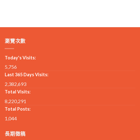
瀏覽次數
Today's Visits:
5,756
Last 365 Days Visits:
2,382,693
Total Visits:
8,220,291
Total Posts:
1,044
長期徵稿