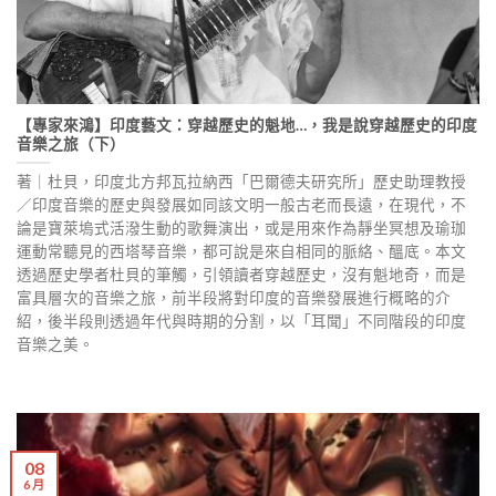
【專家來鴻】印度藝文：穿越歷史的魁地…，我是說穿越歷史的印度
音樂之旅（下）
著｜杜貝，印度北方邦瓦拉納西「巴爾德夫研究所」歷史助理教授
／印度音樂的歷史與發展如同該文明一般古老而長遠，在現代，不
論是寶萊塢式活潑生動的歌舞演出，或是用來作為靜坐冥想及瑜珈
運動常聽見的西塔琴音樂，都可說是來自相同的脈絡、醞底。本文
透過歷史學者杜貝的筆觸，引領讀者穿越歷史，沒有魁地奇，而是
富具層次的音樂之旅，前半段將對印度的音樂發展進行概略的介
紹，後半段則透過年代與時期的分割，以「耳聞」不同階段的印度
音樂之美。
08
6 月