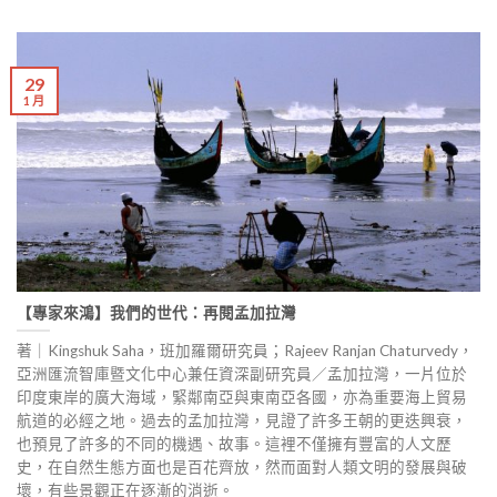
29
1 月
【專家來鴻】我們的世代：再閱孟加拉灣
著｜Kingshuk Saha，班加羅爾研究員；Rajeev Ranjan Chaturvedy，
亞洲匯流智庫暨文化中心兼任資深副研究員／孟加拉灣，一片位於
印度東岸的廣大海域，緊鄰南亞與東南亞各國，亦為重要海上貿易
航道的必經之地。過去的孟加拉灣，見證了許多王朝的更迭興衰，
也預見了許多的不同的機遇、故事。這裡不僅擁有豐富的人文歷
史，在自然生態方面也是百花齊放，然而面對人類文明的發展與破
壞，有些景觀正在逐漸的消逝。