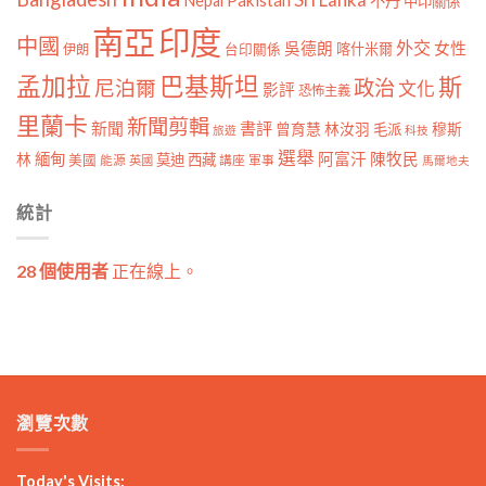
Nepal
不丹
中印關係
南亞
印度
中國
外交
女性
吳德朗
喀什米爾
伊朗
台印關係
孟加拉
巴基斯坦
斯
政治
尼泊爾
文化
影評
恐怖主義
里蘭卡
新聞剪輯
新聞
書評
曾育慧
林汝羽
穆斯
毛派
旅遊
科技
選舉
林
緬甸
阿富汗
陳牧民
莫迪
西藏
美國
能源
講座
軍事
英國
馬爾地夫
統計
28 個使用者
正在線上。
瀏覽次數
Today's Visits: