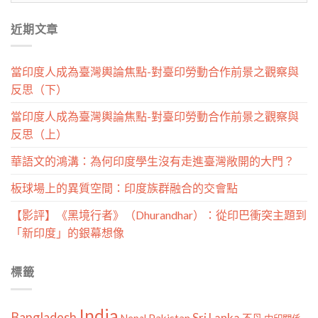
分
近期文章
類
當印度人成為臺灣輿論焦點-對臺印勞動合作前景之觀察與
反思（下）
當印度人成為臺灣輿論焦點-對臺印勞動合作前景之觀察與
反思（上）
華語文的鴻溝：為何印度學生沒有走進臺灣敞開的大門？
板球場上的異質空間：印度族群融合的交會點
【影評】《黑境行者》（Dhurandhar）：從印巴衝突主題到
「新印度」的銀幕想像
標籤
India
Bangladesh
Sri Lanka
Pakistan