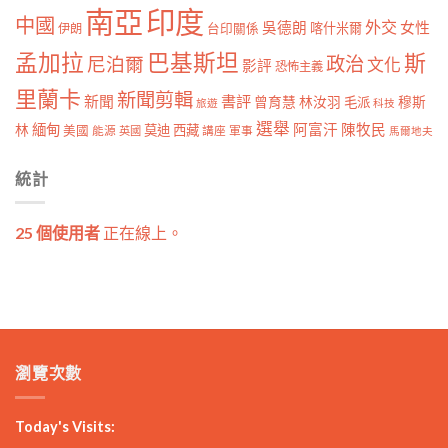
南亞
印度
中國
外交
女性
吳德朗
喀什米爾
伊朗
台印關係
孟加拉
巴基斯坦
斯
政治
尼泊爾
文化
影評
恐怖主義
里蘭卡
新聞剪輯
新聞
書評
曾育慧
林汝羽
穆斯
毛派
旅遊
科技
選舉
林
緬甸
阿富汗
陳牧民
莫迪
西藏
美國
能源
講座
軍事
英國
馬爾地夫
統計
25 個使用者
正在線上。
瀏覽次數
Today's Visits: