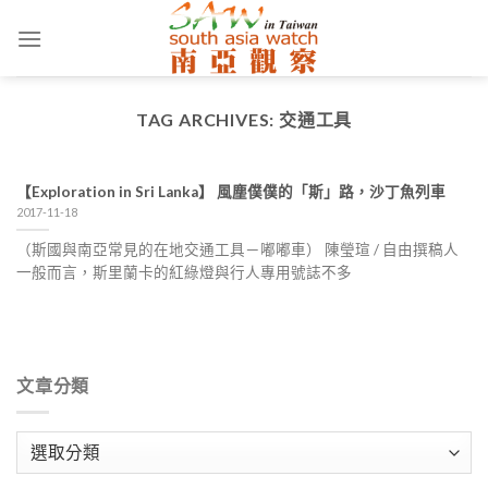
Skip
to
content
TAG ARCHIVES:
交通工具
【Exploration in Sri Lanka】 風塵僕僕的「斯」路，沙丁魚列車
2017-11-18
（斯國與南亞常見的在地交通工具－嘟嘟車） 陳瑩瑄 / 自由撰稿人
一般而言，斯里蘭卡的紅綠燈與行人專用號誌不多
文章分類
文
章