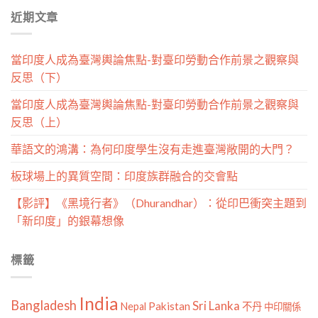
分
近期文章
類
當印度人成為臺灣輿論焦點-對臺印勞動合作前景之觀察與
反思（下）
當印度人成為臺灣輿論焦點-對臺印勞動合作前景之觀察與
反思（上）
華語文的鴻溝：為何印度學生沒有走進臺灣敞開的大門？
板球場上的異質空間：印度族群融合的交會點
【影評】《黑境行者》（Dhurandhar）：從印巴衝突主題到
「新印度」的銀幕想像
標籤
India
Bangladesh
Sri Lanka
Pakistan
Nepal
不丹
中印關係