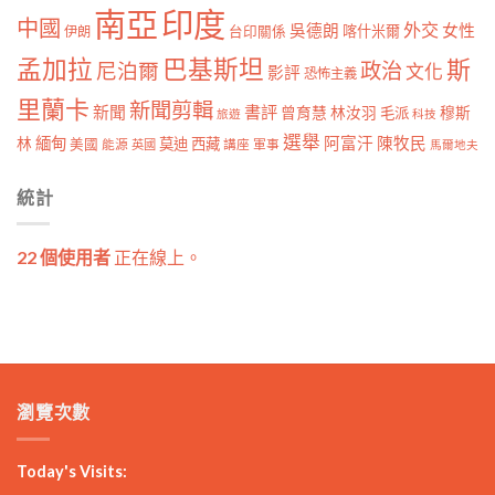
南亞
印度
中國
外交
女性
吳德朗
喀什米爾
伊朗
台印關係
孟加拉
巴基斯坦
斯
政治
尼泊爾
文化
影評
恐怖主義
里蘭卡
新聞剪輯
新聞
書評
曾育慧
林汝羽
穆斯
毛派
旅遊
科技
選舉
林
緬甸
阿富汗
陳牧民
莫迪
西藏
美國
能源
講座
軍事
英國
馬爾地夫
統計
22 個使用者
正在線上。
瀏覽次數
Today's Visits: