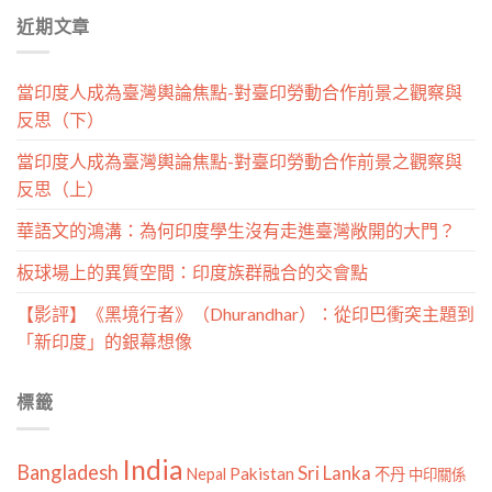
分
近期文章
類
當印度人成為臺灣輿論焦點-對臺印勞動合作前景之觀察與
反思（下）
當印度人成為臺灣輿論焦點-對臺印勞動合作前景之觀察與
反思（上）
華語文的鴻溝：為何印度學生沒有走進臺灣敞開的大門？
板球場上的異質空間：印度族群融合的交會點
【影評】《黑境行者》（Dhurandhar）：從印巴衝突主題到
「新印度」的銀幕想像
標籤
India
Bangladesh
Sri Lanka
Pakistan
Nepal
不丹
中印關係