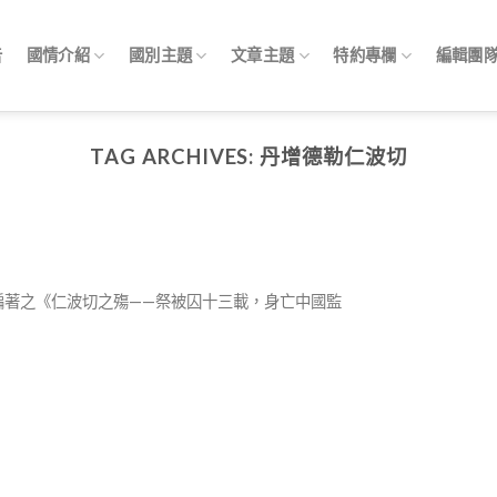
告
國情介紹
國別主題
文章主題
特約專欄
編輯團
TAG ARCHIVES:
丹增德勒仁波切
色編著之《仁波切之殤——祭被囚十三載，身亡中國監