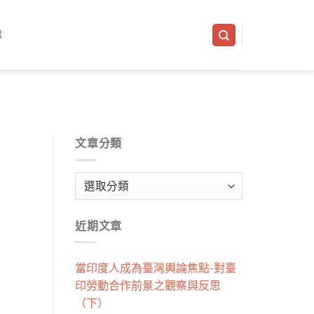
隊
文章分類
文
章
分
近期文章
類
當印度人成為臺灣輿論焦點-對臺
印勞動合作前景之觀察與反思
（下）