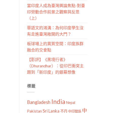
當印度人成為臺灣輿論焦點-對臺
印勞動合作前景之觀察與反思
（上）
華語文的鴻溝：為何印度學生沒
有走進臺灣敞開的大門？
板球場上的異質空間：印度族群
融合的交會點
【影評】《黑境行者》
（Dhurandhar）：從印巴衝突主
題到「新印度」的銀幕想像
標籤
India
Bangladesh
Nepal
中
Sri Lanka
Pakistan
不丹
中印關係