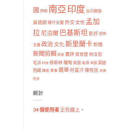
南亞
印度
國
伊朗
台印關係
孟加
外交
女性
吳德朗
喀什米爾
拉
巴基斯坦
尼泊爾
影評
恐怖
斯里蘭卡
政治
文化
新聞
主義
新聞剪輯
書評
曾育慧
林汝羽
旅遊
穆斯林
緬甸
毛派
莫迪
美國
能源
科技
英國
選舉
阿富汗
陳牧民
西藏
講座
軍事
馬爾
地夫
統計
34 個使用者
正在線上。