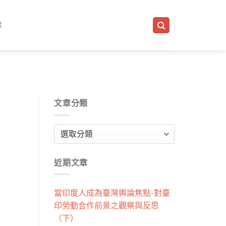
隊
文章分類
文
章
分
近期文章
類
當印度人成為臺灣輿論焦點-對臺
印勞動合作前景之觀察與反思
（下）