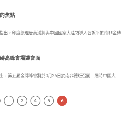
的焦點
本文指出，印度總理曼莫漢將與中國國家大陸領導人習近平於南非金磚
磚高峰會場邊會面
指出，第五屆金磚峰會將於3月26日於南非德班召開。屆時中國大
...
3
4
5
6