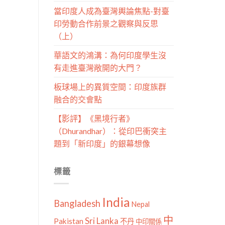
當印度人成為臺灣輿論焦點-對臺
印勞動合作前景之觀察與反思
（上）
華語文的鴻溝：為何印度學生沒
有走進臺灣敞開的大門？
板球場上的異質空間：印度族群
融合的交會點
【影評】《黑境行者》
（Dhurandhar）：從印巴衝突主
題到「新印度」的銀幕想像
標籤
India
Bangladesh
Nepal
中
Sri Lanka
Pakistan
不丹
中印關係