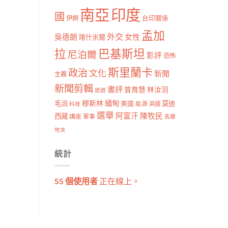
南亞
印度
國
伊朗
台印關係
孟加
外交
女性
吳德朗
喀什米爾
拉
巴基斯坦
尼泊爾
影評
恐怖
斯里蘭卡
政治
文化
新聞
主義
新聞剪輯
書評
曾育慧
林汝羽
旅遊
穆斯林
緬甸
毛派
莫迪
美國
能源
科技
英國
選舉
阿富汗
陳牧民
西藏
講座
軍事
馬爾
地夫
統計
55 個使用者
正在線上。