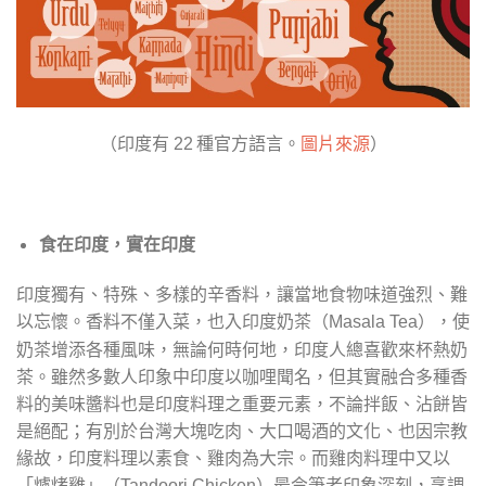
（印度有
種官方語言。
圖片來源
）
22
食在印度，實在印度
印度獨有、特殊、多樣的辛香料，讓當地食物味道強烈、難
以忘懷。香料不僅入菜，也入印度奶茶（
），使
Masala Tea
奶茶增添各種風味，無論何時何地，印度人總喜歡來杯熱奶
茶。雖然多數人印象中印度以咖哩聞名，但其實融合多種香
料的美味醬料也是印度料理之重要元素，不論拌飯、沾餅皆
是絕配；有別於台灣大塊吃肉、大口喝酒的文化、也因宗教
緣故，印度料理以素食、雞肉為大宗。而雞肉料理中又以
「爐烤雞」（
）最令筆者印象深刻，烹調
Tandoori Chicken