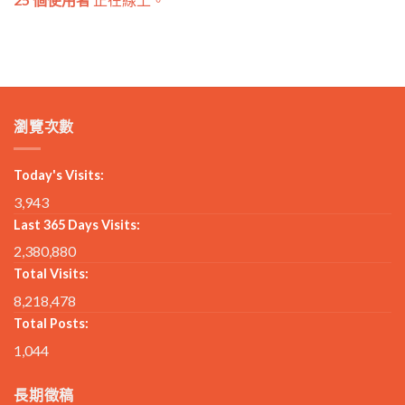
瀏覽次數
Today's Visits:
3,943
Last 365 Days Visits:
2,380,880
Total Visits:
8,218,478
Total Posts:
1,044
長期徵稿