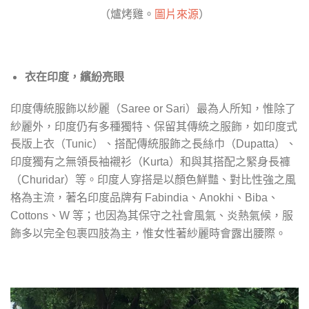
（爐烤雞。
圖片來源
）
衣在印度，繽紛亮眼
印度傳統服飾以紗麗（
）最為人所知，惟除了
Saree or Sari
紗麗外，印度仍有多種獨特、保留其傳統之服飾，如印度式
長版上衣（
）、搭配傳統服飾之長絲巾（
）、
Tunic
Dupatta
印度獨有之無領長袖襯衫（
）和與其搭配之緊身長褲
Kurta
（
）等。印度人穿搭是以顏色鮮豔、對比性強之風
Churidar
格為主流，著名印度品牌有
、
、
、
Fabindia
Anokhi
Biba
、
等；也因為其保守之社會風氣、炎熱氣候，服
Cottons
W
飾多以完全包裹四肢為主，惟女性著紗麗時會露出腰際。