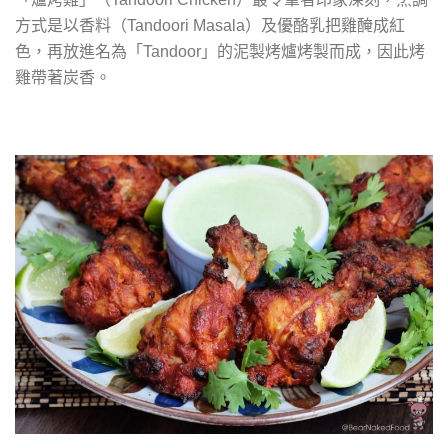
方式是以香料（
）及優酪乳把雞醃成紅
Tandoori Masala
色，再放進名為「
」的泥製烤爐烤製而成，因此烤
Tandoor
雞帶著炭香。