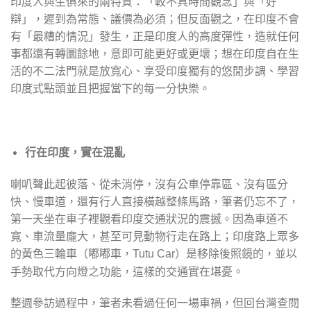
印度人與生俱來的兩特質：「較不具時間觀念」與「好
辯」，遲到為常態、議價為必須；但反面觀之，在印度不會
有「最糟的情況」發生，正是印度人的高度彈性，造就任何
事都還有轉圜餘地，意即可能更好或更壞；想在印度自在生
活的不二法門就是放寬心、享受印度獨有的悠閒步調、學習
印度式點頭並且把握當下的每一分快樂。
行在印度，實在混亂
喇叭聲此起彼落、從未消停，沒有公車停靠區、沒有區分
快、慢車道，還有行人直接橫越整條馬路，筆者仍忘不了，
第一天坐在車子裡觀看印度交通狀況的震撼。因為車道不
寬、車流量龐大，甚至可見動物行走在路上；印度路上眾多
的黃色三輪車（嘟嘟車，
）是移除後照鏡的，並以
Tutu Car
手勢取代方向燈之功能，這樣的交通實在堪憂。
整週參訪過程中，筆者未看過任何一場車禍，但回台灣查閱