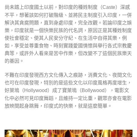
尚未踏上印度國土以前，對印度的種姓制度（
）深感
Caste
不平，想著該如何打破階級、並將民主制度引入印度，一併
解決其貪腐問題，直到身處印度，完全改觀。若論印度之娛
樂，印度就是一個快樂民族的代名詞，原因正是其種姓制度
使社會穩定、使其人民安分守紀、在生活中自得其樂，例
如，享受並尊重食物、時刻實踐愛國情懷與舉行各式宗教慶
典等，或許外人看來是苦中作樂，但改變不了這個民族樂天
的基因。
不難在印度發現西方文化傳入之痕跡，消費文化、夜間文化
也可在印度發現，特別的是這些文化以印度風格再度增生，
好萊塢（
）成了寶萊塢（
），電影文
Hollywood
Bollywood
化中必然可見印度舞蹈，且維持一定比重，觀眾亦會在電影
放映間起身跳舞，印度式的快樂，就是這麼簡單。