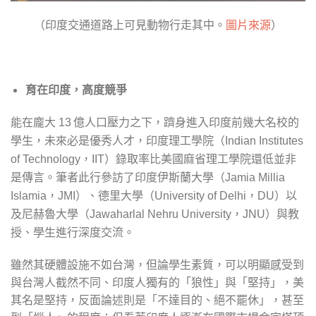
（印度交通道路上可見動物行走其中。
圖片來源
）
育在印度，高度競爭
能在龐大
億人口壓力之下，躋身進入印度前幾大名校的
13
學生，未來必是優秀人才，印度理工學院（
Indian Institutes
）錄取率比美國麻省理工學院還低並非
of Technology，IIT
是傳言。筆者此行參訪了印度伊斯蘭大學（
Jamia Millia
）、德里大學（
）以
Islamia，JMI
University of Delhi，DU
及尼赫魯大學（
）與教
Jawaharlal Nehru University，JNU
授、學生進行深度交流。
雖然其硬體設施不如台灣，但論學生素質，可以明顯感受到
與台灣人截然不同、印度人獨有的「狼性」與「堅持」，美
其名是堅持，反面論述則是「不達目的、絕不罷休」，甚至