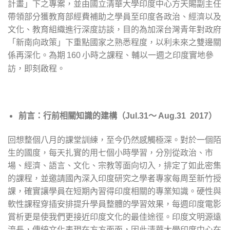
計畫」下之專案，並由國立清華大學印度中心方天賜副主任
帶領部分獲教育部經費補助之學員至印度各政治、經濟以及
文化、教育組織進行深度訪談，目的為加深台灣青年對政府
「新南向政策」下重點國家之熟悉程度，以利未來之雙邊關
係再深化。為期
小時之課程、輔以一週之印度實地參
160
訪，即刻啟程。
前言：行前相關知識的建構
（Jul.31～ Aug.31 2017）
回想整個八月的課堂訓練，至今仍然感觸極深。對於一個陌
生的國度，每天扎實的用七個小時學習，分別從政治、市
場、經濟、語言、文化、宗教等面向切入，排定了如此密集
的課程，並邀請國內深入印度研究之學者專家每周至新竹授
課，確實讓學員在短期內習得印度相關的專業知識。硬性與
軟性課程穿插安排提升學員整體的學習效果，每週印度電影
賞析更是使我們更接近印度文化的最佳途徑。印度文明源遠
流長，傳統文化表現在方方面面，因此清華大學印度中心在