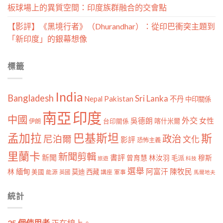
板球場上的異質空間：印度族群融合的交會點
【影評】《黑境行者》（Dhurandhar）：從印巴衝突主題到
「新印度」的銀幕想像
標籤
India
Bangladesh
Sri Lanka
Pakistan
Nepal
不丹
中印關係
南亞
印度
中國
外交
女性
吳德朗
喀什米爾
伊朗
台印關係
孟加拉
巴基斯坦
斯
政治
尼泊爾
文化
影評
恐怖主義
里蘭卡
新聞剪輯
新聞
書評
曾育慧
林汝羽
穆斯
毛派
旅遊
科技
選舉
林
緬甸
阿富汗
陳牧民
莫迪
西藏
美國
能源
講座
軍事
英國
馬爾地夫
統計
25 個使用者
正在線上。