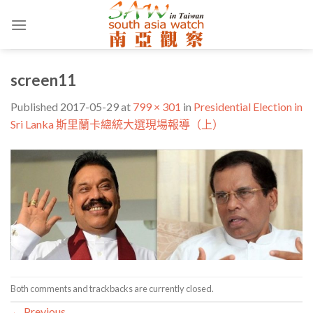
Skip
to
content
screen11
Published
2017-05-29
at
799 × 301
in
Presidential Election in
Sri Lanka 斯里蘭卡總統大選現場報導（上）
Both comments and trackbacks are currently closed.
←
Previous