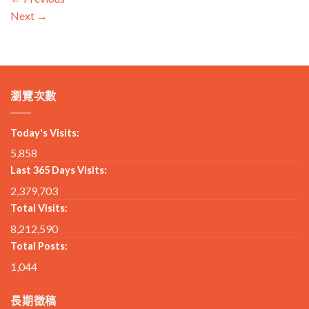
Next
→
瀏覽次數
Today's Visits:
5,858
Last 365 Days Visits:
2,379,703
Total Visits:
8,212,590
Total Posts:
1,044
長期徵稿