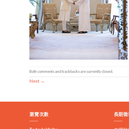
Both comments and trackbacks are currently closed.
Next
→
瀏覽次數
長期徵