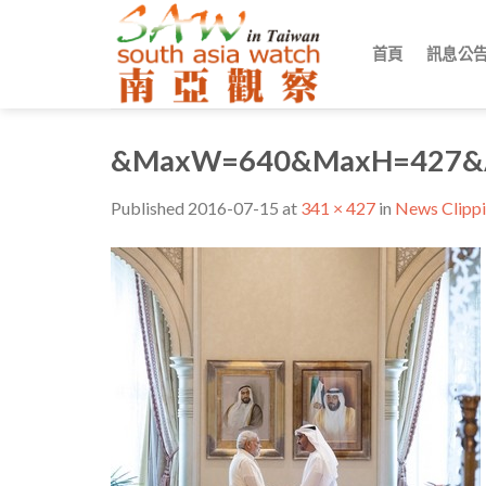
Skip
to
首頁
訊息公
content
&MaxW=640&MaxH=427&A
Published
2016-07-15
at
341 × 427
in
News Cl