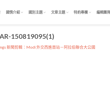
告
國情介紹
國別主題
文章主題
特約專欄
編輯團
R-150819095(1)
ippings 新聞剪輯：Modi 外交西進首站－阿拉伯聯合大公國