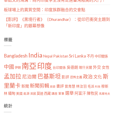
板球場上的異質空間：印度族群融合的交會點
【影評】《黑境行者》（Dhurandhar）：從印巴衝突主題到
「新印度」的銀幕想像
標籤
India
Bangladesh
Sri Lanka
Pakistan
Nepal
不丹
中印關係
南亞
印度
中國
外交
女性
吳德朗
喀什米爾
伊朗
台印關係
孟加拉
巴基斯坦
斯
政治
尼泊爾
文化
影評
恐怖主義
里蘭卡
新聞剪輯
新聞
書評
曾育慧
林汝羽
穆斯
毛派
旅遊
科技
選舉
林
緬甸
阿富汗
陳牧民
莫迪
西藏
美國
能源
講座
軍事
英國
馬爾地夫
統計