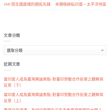
JMI 陌生國度裡的開拓先鋒
本積極耕耘印度－太平洋地區
文章分類
文
章
分
近期文章
類
當印度人成為臺灣輿論焦點-對臺印勞動合作前景之觀察與
反思（下）
當印度人成為臺灣輿論焦點-對臺印勞動合作前景之觀察與
反思（上）
華語文的鴻溝：為何印度學生沒有走進臺灣敞開的大門？