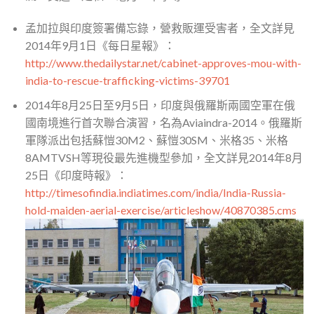
孟加拉與印度簽署備忘錄，營救販運受害者，全文詳見
2014年9月1日《每日星報》：
http://www.thedailystar.net/cabinet-approves-mou-with-
india-to-rescue-trafficking-victims-39701
2014年8月25日至9月5日，印度與俄羅斯兩國空軍在俄
國南境進行首次聯合演習，名為Aviaindra-2014。俄羅斯
軍隊派出包括蘇愷30M2、蘇愷30SM、米格35、米格
8AMTVSH等現役最先進機型參加，全文詳見2014年8月
25日《印度時報》：
http://timesofindia.indiatimes.com/india/India-Russia-
hold-maiden-aerial-exercise/articleshow/40870385.cms