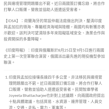
民與邊境管理問題層出不窮。近日兩國簽訂備忘錄，將合作
打擊人口販運，營救並協助人道遣返受害者。
【IDSA】：荷蘭海牙的常設仲裁法庭做出判決，釐清印度
與孟加拉的領海、專屬經濟海域與陸棚，兩國均有斬獲亦表
示歡迎。該判決可望清除多年來阻礙區域安全、漁業合作與
投資開採的多重障礙。
《印度時報》：印度與俄羅斯於8月25日至9月5日進行兩國
史上第一次空軍聯合演習，俄國派出最先進的現役機型參加
聯演。
印度與孟加拉接壤長達四千多公里，非法移民與邊境管
理問題層出不窮。近日兩國簽訂備忘錄，將合作打擊人
口販運，營救並協助人道遣返受害者。民間智庫學者
Joyeeta Bhattacharjee也針對上述議題，向兩國政府提出
十點具體建議，包括貿易、水資源、邊界管理、人員交
流、交通、走私、電力、軍事等。