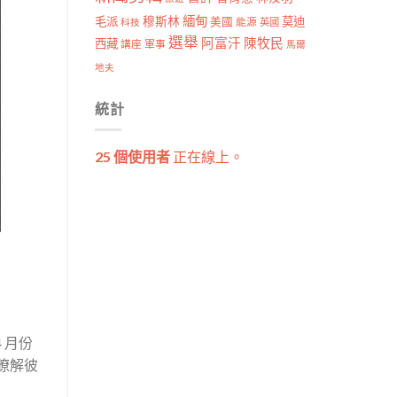
穆斯林
緬甸
毛派
莫迪
美國
能源
科技
英國
選舉
阿富汗
陳牧民
西藏
講座
軍事
馬爾
地夫
統計
25 個使用者
正在線上。
 月份
瞭解彼