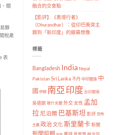
融合的交會點
口、關
【影評】《黑境行者》
（Dhurandhar）：從印巴衝突主
易夥
題到「新印度」的銀幕想像
關稅產
標籤
表
e
India
Bangladesh
Nepal
中
Sri Lanka
Pakistan
不丹
中印關係
南亞
印度
國
伊朗
台印關係
孟加
外交
女性
吳德朗
喀什米爾
拉
巴基斯坦
尼泊爾
影評
恐怖
斯里蘭卡
政治
文化
新聞
主義
新聞剪輯
書評
曾育慧
林汝羽
旅遊