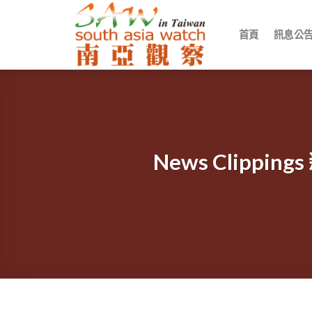
Skip
to
首頁
訊息公
content
News Clip