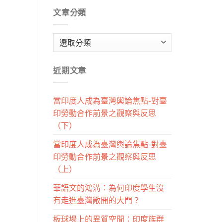
文章分類
文
章
分
近期文章
類
當印度人成為臺灣輿論焦點-對臺
印勞動合作前景之觀察與反思
（下）
當印度人成為臺灣輿論焦點-對臺
印勞動合作前景之觀察與反思
（上）
華語文的鴻溝：為何印度學生沒
有走進臺灣敞開的大門？
板球場上的異質空間：印度族群