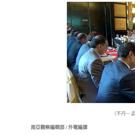
（不丹－
南亞觀察編輯部 / 外電編譯