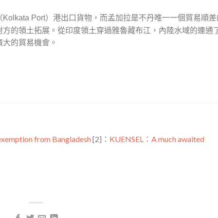
（
）港出口貨物，而孟加拉是不丹唯一一個貿易順差
Kolkata Port
對方的領土拓展。從印度領土穿過雅魯藏布江，內陸水域的連通
廣大的貿易機會。
 exemption from Bangladesh
[2]：
KUENSEL：A much awaited