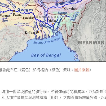
雅魯藏布江（紫色）和梅格納（綠色）流域。
圖片來源
）
增加一條過境航道的航行權，節省運輸時間和成本，並預計於 4
）和孟加拉國標準與測試機構（
）之間簽署諒解備忘錄，以
BSTI