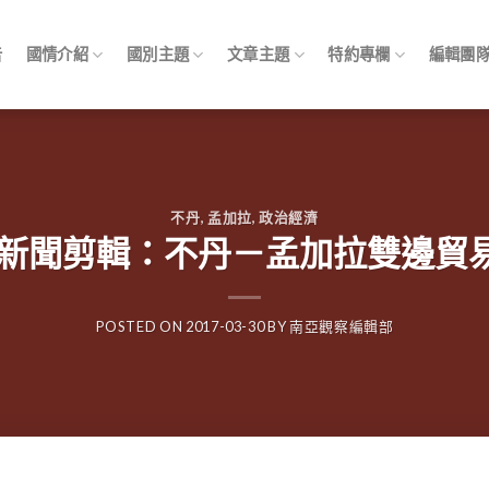
告
國情介紹
國別主題
文章主題
特約專欄
編輯團
不丹
,
孟加拉
,
政治經濟
pings 新聞剪輯：不丹－孟加拉雙
POSTED ON
2017-03-30
BY
南亞觀察編輯部