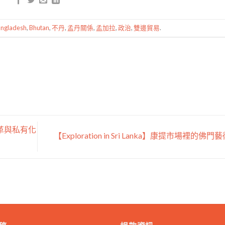
ngladesh
,
Bhutan
,
不丹
,
孟丹關係
,
孟加拉
,
政治
,
雙邊貿易
.
改革與私有化
【Exploration in Sri Lanka】康提市場裡的佛門