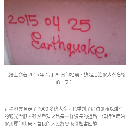
（牆上寫著
年
月
日的地震，這是尼泊爾人永忘懷
2015
4
25
的一刻）
這場地震奪走了
多條人命，也重創了尼泊爾賴以維生
7000
的觀光命脈。雖然重建之路是一條漫長的道路，但相信尼泊
爾美麗的山景、善良的人民終會吸引遊客回籠。