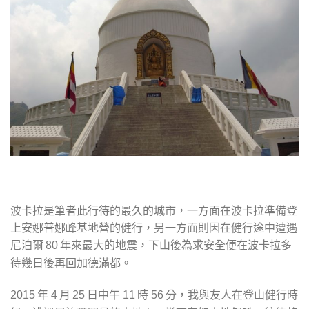
波卡拉是筆者此行待的最久的城市，一方面在波卡拉準備登
上安娜普娜峰基地營的健行，另一方面則因在健行途中遭遇
尼泊爾
年來最大的地震，下山後為求安全便在波卡拉多
80
待幾日後再回加德滿都。
年
月
日中午
時
分，我與友人在登山健行時
2015
4
25
11
56