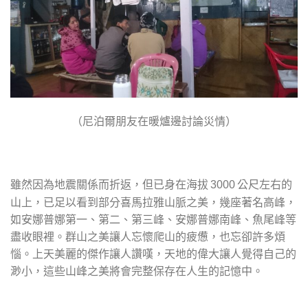
（尼泊爾朋友在暖爐邊討論災情）
雖然因為地震關係而折返，但已身在海拔
公尺左右的
3000
山上，已足以看到部分喜馬拉雅山脈之美，幾座著名高峰，
如安娜普娜第一、第二、第三峰、安娜普娜南峰、魚尾峰等
盡收眼裡。群山之美讓人忘懷爬山的疲憊，也忘卻許多煩
惱。上天美麗的傑作讓人讚嘆，天地的偉大讓人覺得自己的
渺小，這些山峰之美將會完整保存在人生的記憶中。