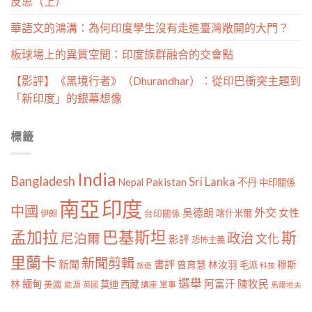
反思（上）
華語文的鴻溝：為何印度學生沒有走進臺灣敞開的大門？
板球場上的異質空間：印度族群融合的交會點
【影評】《黑境行者》（Dhurandhar）：從印巴衝突主題到
「新印度」的銀幕想像
標籤
India
Bangladesh
Sri Lanka
Pakistan
Nepal
不丹
中印關係
南亞
印度
中國
外交
女性
吳德朗
喀什米爾
伊朗
台印關係
孟加拉
巴基斯坦
斯
政治
尼泊爾
文化
影評
恐怖主義
里蘭卡
新聞剪輯
新聞
書評
曾育慧
林汝羽
穆斯
毛派
旅遊
科技
選舉
林
緬甸
阿富汗
陳牧民
莫迪
西藏
美國
能源
講座
軍事
英國
馬爾地夫