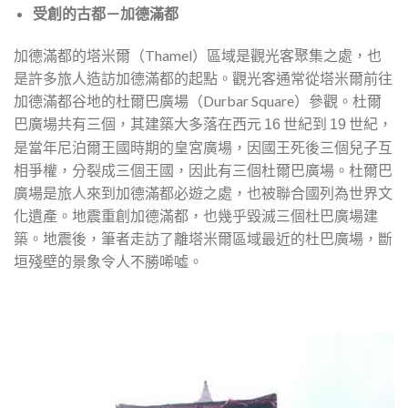
受創的古都－加德滿都
加德滿都的塔米爾（Thamel）區域是觀光客聚集之處，也
是許多旅人造訪加德滿都的起點。觀光客通常從塔米爾前往
加德滿都谷地的杜爾巴廣場（Durbar Square）參觀。杜爾
巴廣場共有三個，其建築大多落在西元
世紀到
世紀，
16
19
是當年尼泊爾王國時期的皇宮廣場，因國王死後三個兒子互
相爭權，分裂成三個王國，因此有三個杜爾巴廣場。杜爾巴
廣場是旅人來到加德滿都必遊之處，也被聯合國列為世界文
化遺產。地震重創加德滿都，也幾乎毀滅三個杜巴廣場建
築。地震後，筆者走訪了離塔米爾區域最近的杜巴廣場，斷
垣殘壁的景象令人不勝唏噓。