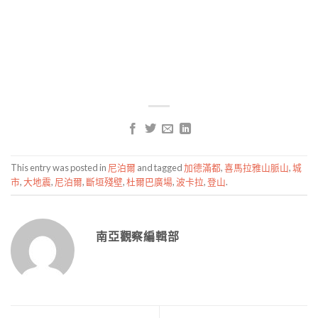
This entry was posted in
尼泊爾
and tagged
加德滿都
,
喜馬拉雅山脈山
,
城
市
,
大地震
,
尼泊爾
,
斷垣殘壁
,
杜爾巴廣場
,
波卡拉
,
登山
.
南亞觀察編輯部