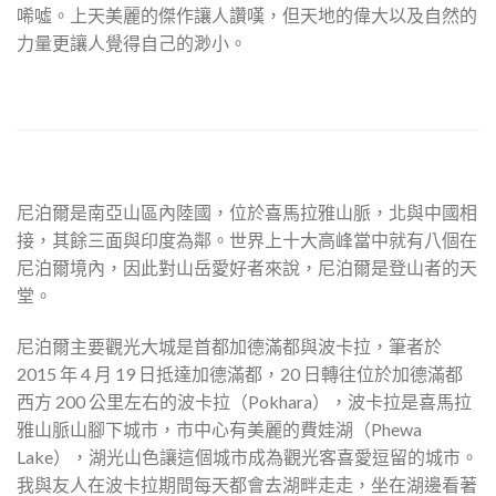
唏噓。上天美麗的傑作讓人讚嘆，但天地的偉大以及自然的
力量更讓人覺得自己的渺小。
尼泊爾是南亞山區內陸國，位於喜馬拉雅山脈，北與中國相
接，其餘三面與印度為鄰。世界上十大高峰當中就有八個在
尼泊爾境內，因此對山岳愛好者來說，尼泊爾是登山者的天
堂。
尼泊爾主要觀光大城是首都加德滿都與波卡拉，筆者於
2015 年 4 月 19 日抵達加德滿都，20 日轉往位於加德滿都
西方 200 公里左右的波卡拉（Pokhara），波卡拉是喜馬拉
雅山脈山腳下城市，市中心有美麗的費娃湖（Phewa
Lake），湖光山色讓這個城市成為觀光客喜愛逗留的城市。
我與友人在波卡拉期間每天都會去湖畔走走，坐在湖邊看著