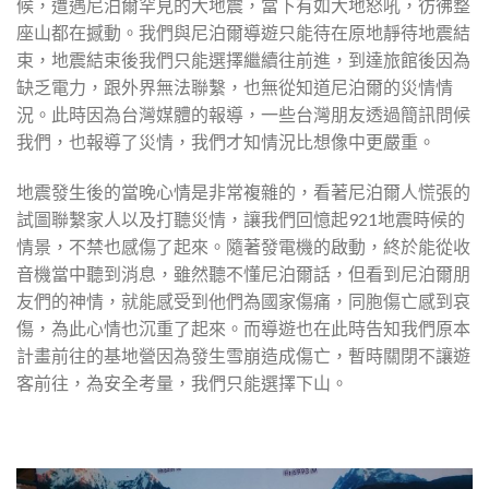
候，遭遇尼泊爾罕見的大地震，當下有如大地怒吼，彷彿整
座山都在撼動。我們與尼泊爾導遊只能待在原地靜待地震結
束，地震結束後我們只能選擇繼續往前進，到達旅館後因為
缺乏電力，跟外界無法聯繫，也無從知道尼泊爾的災情情
況。此時因為台灣媒體的報導，一些台灣朋友透過簡訊問候
我們，也報導了災情，我們才知情況比想像中更嚴重。
地震發生後的當晚心情是非常複雜的，看著尼泊爾人慌張的
試圖聯繫家人以及打聽災情，讓我們回憶起921地震時候的
情景，不禁也感傷了起來。隨著發電機的啟動，終於能從收
音機當中聽到消息，雖然聽不懂尼泊爾話，但看到尼泊爾朋
友們的神情，就能感受到他們為國家傷痛，同胞傷亡感到哀
傷，為此心情也沉重了起來。而導遊也在此時告知我們原本
計畫前往的基地營因為發生雪崩造成傷亡，暫時關閉不讓遊
客前往，為安全考量，我們只能選擇下山。