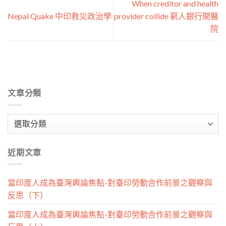
When creditor and health
Nepal Quake 中印救災政治學
provider collide 窮人銀行開醫
院
文章分類
文
章
分
近期文章
類
當印度人成為臺灣輿論焦點-對臺印勞動合作前景之觀察與
反思（下）
當印度人成為臺灣輿論焦點-對臺印勞動合作前景之觀察與