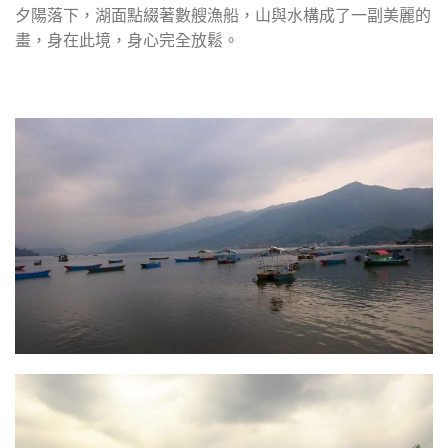
夕陽落下，湖面點綴著數艘漁船，山與水構成了一副美麗的
畫，身在此境，身心完全放鬆。