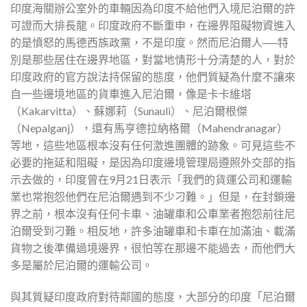
印度海關辦公室外的車輛因為印度不給他們入境尼泊爾的許
可證而大排長龍。印度政府不斷重申，在邊界阻礙物資進入
的是憤怒的馬德西族政黨，不是印度。然而尼泊爾人──特
別是那些居住在邊界地區，對當地情形十分清楚的人，對於
印度政府的官方說法持保留的態度，他們質疑為什麼不讓來
自一些邊境地區的貨車進入尼泊爾，像是卡卡維塔
（Kakarvitta）、蘇娜莉（Sunauli）、尼泊爾根傑
（Nepalganj），還有馬亨德拉納格爾（Mahendranagar）
等地，這些地區根本沒有任何激進團體的跡象。可見這些不
必要的拖延和阻礙，是因為印度邊境管理局遵照外交部的指
示去做的，印度曾在9月21日表示「我們的貨運公司和運輸
業也常抱怨他們在尼泊爾遇到不少刁難。」但是，在封鎖邊
界之前，根本沒有任何卡車、油罐車和公車業者抱怨前往尼
泊爾受到刁難。相反地，許多油罐車和卡車在加滿油、載滿
貨物之後準備過境邊界，很怕等在那邊不能過去，而他們大
多是屬於尼泊爾的運輸公司。
與其質疑印度政府對待鄰國的態度，大部分的印度「尼泊爾