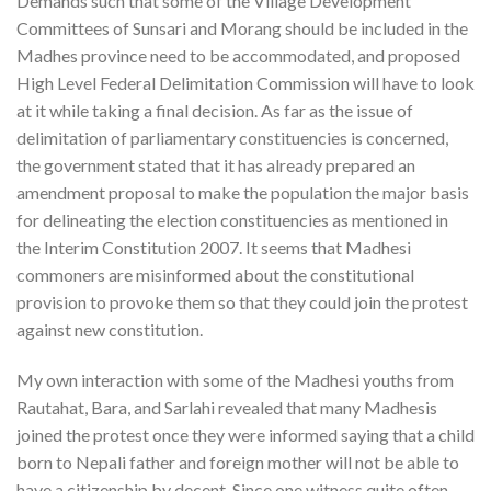
Demands such that some of the Village Development
Committees of Sunsari and Morang should be included in the
Madhes province need to be accommodated, and proposed
High Level Federal Delimitation Commission will have to look
at it while taking a final decision. As far as the issue of
delimitation of parliamentary constituencies is concerned,
the government stated that it has already prepared an
amendment proposal to make the population the major basis
for delineating the election constituencies as mentioned in
the Interim Constitution 2007. It seems that Madhesi
commoners are misinformed about the constitutional
provision to provoke them so that they could join the protest
against new constitution.
My own interaction with some of the Madhesi youths from
Rautahat, Bara, and Sarlahi revealed that many Madhesis
joined the protest once they were informed saying that a child
born to Nepali father and foreign mother will not be able to
have a citizenship by decent. Since one witness quite often