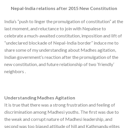
Nepal-India relations after 2015 New Constitution
India’s “push to linger the promulgation of constitution” at the
last moment, and reluctance to join with Nepalese to
celebrate a much-awaited constitution, imposition and lift of
“undeclared blockade of Nepal-India border” induce me to
share some of my understanding about Madhes agitation,
Indian government’s reaction after the promulgation of the
new constitution, and future relationship of two ‘friendly’
neighbors .
Understanding Madhes Agitation
It is true that there was a strong frustration and feeling of
discrimination among Madhesi youths. The first was due to
the weak and corrupt nature of Madhesi leadership, and
second was too biased attitude of hill and Kathmandu elites