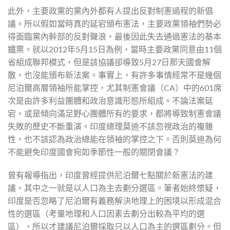
此外，主要政黨的黨內外都有人提出反對制憲過程的新倡
議。所以假如當時真的延宕頒布憲法，主要政黨領袖們勢必
得面臨黨內幹部的反對聲浪，最後因此失去通過憲法的基本
鐵票。就以2012年5月15日為例，當時主要政黨同意由11個
省組成聯邦模式，但是該協議卻導致5月27日那天國會解
散，也沒能頒布新法案。事實上，有許多事情經常不是幾個
尼泊爾高層領袖所能掌控，尤其制憲會議（CA）中的601席
次是由許多利益團體和政治意識形態所組成。不論法案延
宕，或是傾向滿足野心團體所有的要求，都將導致制憲會議
失敗的歷史不斷重演。印度總理莫迪不該忽視政治的複雜
性，也不該認為政治總能在領袖的掌控之下。否則莫迪為何
不能避免印度國會宛如季節性一般的關閉會議？
曾有報導指出，印度曾經提供尼泊爾七點關於新憲法的建
議，其中之一就是以人口為主去劃分選區。筆者始終懷疑，
印度是否忽略了尼泊爾有義務解決地理上的困境以形成混合
性的選區（考量地理和人口因素去劃分出較為平均的選
區），所以才建議尼泊爾採取只以人口為主的選區劃分。但