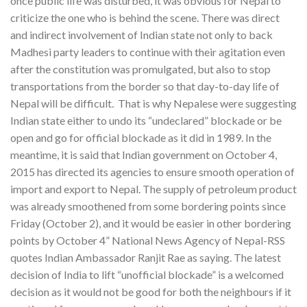
once public life was disturbed, it was obvious for Nepal to
criticize the one who is behind the scene. There was direct
and indirect involvement of Indian state not only to back
Madhesi party leaders to continue with their agitation even
after the constitution was promulgated, but also to stop
transportations from the border so that day-to-day life of
Nepal will be difficult. That is why Nepalese were suggesting
Indian state either to undo its “undeclared” blockade or be
open and go for official blockade as it did in 1989. In the
meantime, it is said that Indian government on October 4,
2015 has directed its agencies to ensure smooth operation of
import and export to Nepal. The supply of petroleum product
was already smoothened from some bordering points since
Friday (October 2), and it would be easier in other bordering
points by October 4” National News Agency of Nepal-RSS
quotes Indian Ambassador Ranjit Rae as saying. The latest
decision of India to lift “unofficial blockade” is a welcomed
decision as it would not be good for both the neighbours if it