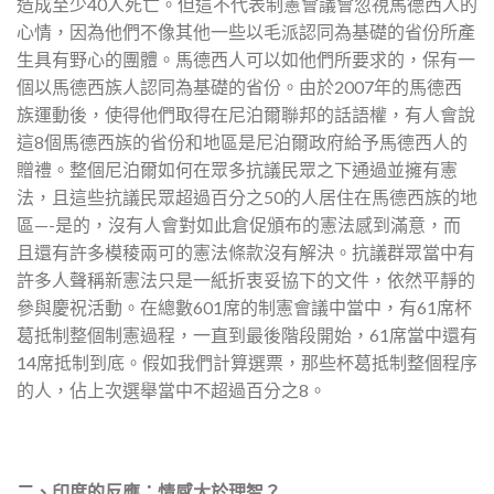
造成至少40人死亡。但這不代表制憲會議會忽視馬德西人的
心情，因為他們不像其他一些以毛派認同為基礎的省份所產
生具有野心的團體。馬德西人可以如他們所要求的，保有一
個以馬德西族人認同為基礎的省份。由於2007年的馬德西
族運動後，使得他們取得在尼泊爾聯邦的話語權，有人會說
這8個馬德西族的省份和地區是尼泊爾政府給予馬德西人的
贈禮。整個尼泊爾如何在眾多抗議民眾之下通過並擁有憲
法，且這些抗議民眾超過百分之50的人居住在馬德西族的地
區—-是的，沒有人會對如此倉促頒布的憲法感到滿意，而
且還有許多模稜兩可的憲法條款沒有解決。抗議群眾當中有
許多人聲稱新憲法只是一紙折衷妥協下的文件，依然平靜的
參與慶祝活動。在總數601席的制憲會議中當中，有61席杯
葛抵制整個制憲過程，一直到最後階段開始，61席當中還有
14席抵制到底。假如我們計算選票，那些杯葛抵制整個程序
的人，佔上次選舉當中不超過百分之8。
二、印度的反應：情感大於理智？