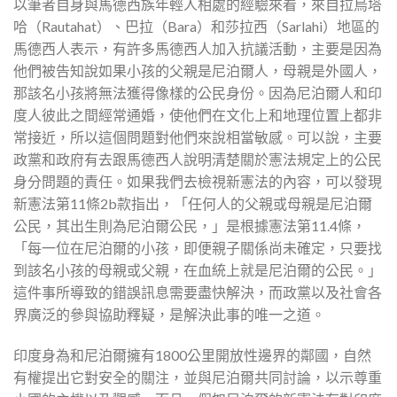
以筆者自身與馬德西族年輕人相處的經驗來看，來自拉烏塔
哈（Rautahat）、巴拉（Bara）和莎拉西（Sarlahi）地區的
馬德西人表示，有許多馬德西人加入抗議活動，主要是因為
他們被告知說如果小孩的父親是尼泊爾人，母親是外國人，
那該名小孩將無法獲得像樣的公民身份。因為尼泊爾人和印
度人彼此之間經常通婚，使他們在文化上和地理位置上都非
常接近，所以這個問題對他們來說相當敏感。可以說，主要
政黨和政府有去跟馬德西人說明清楚關於憲法規定上的公民
身分問題的責任。如果我們去檢視新憲法的內容，可以發現
新憲法第11條2b款指出，「任何人的父親或母親是尼泊爾
公民，其出生則為尼泊爾公民，」是根據憲法第11.4條，
「每一位在尼泊爾的小孩，即便親子關係尚未確定，只要找
到該名小孩的母親或父親，在血統上就是尼泊爾的公民。」
這件事所導致的錯誤訊息需要盡快解決，而政黨以及社會各
界廣泛的參與協助釋疑，是解決此事的唯一之道。
印度身為和尼泊爾擁有1800公里開放性邊界的鄰國，自然
有權提出它對安全的關注，並與尼泊爾共同討論，以示尊重