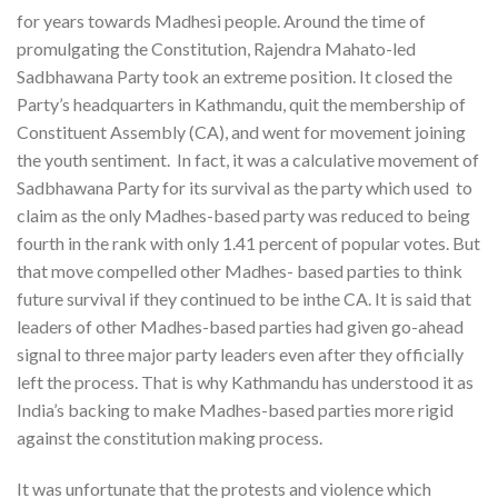
for years towards Madhesi people. Around the time of
promulgating the Constitution, Rajendra Mahato-led
Sadbhawana Party took an extreme position. It closed the
Party’s headquarters in Kathmandu, quit the membership of
Constituent Assembly (CA), and went for movement joining
the youth sentiment. In fact, it was a calculative movement of
Sadbhawana Party for its survival as the party which used to
claim as the only Madhes-based party was reduced to being
fourth in the rank with only 1.41 percent of popular votes. But
that move compelled other Madhes- based parties to think
future survival if they continued to be inthe CA. It is said that
leaders of other Madhes-based parties had given go-ahead
signal to three major party leaders even after they officially
left the process. That is why Kathmandu has understood it as
India’s backing to make Madhes-based parties more rigid
against the constitution making process.
It was unfortunate that the protests and violence which