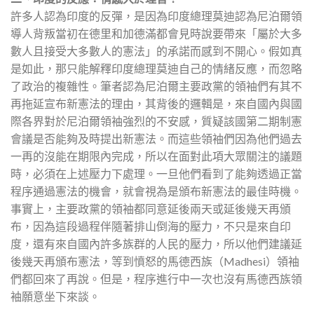
許多人認為印度的反彈，是因為印度總理莫迪認為尼泊爾領
導人背叛當初在德里和加德滿都會見時說要帶來「屬於大多
數人且接受大多數人的憲法」的承諾而感到不開心。假如真
是如此，那只能解釋印度總理莫迪自己的情緒反應，而忽略
了政治的複雜性。筆者認為尼泊爾主要政黨的領袖們有其不
再拖延宣布新憲法的理由，其背後的邏輯是，來自國內與國
際各界對於尼泊爾領袖強烈的不安感，質疑該國第二期制憲
會議是否能夠及時提出新憲法。而這些領袖們因為他們過去
一再的沒能在期限內完成，所以在面對此項大眾關注的議題
時，必須在上述壓力下處理。一旦他們看到了能夠透過正當
程序通過憲法的機會，就會視為是頒布新憲法的最佳時機。
事實上，主要政黨的領袖都同意延後兩天或延後幾天再頒
布，因為這段過程伴隨著排山倒海的壓力，不只是來自印
度，還有來自國內許多族群的人民的壓力，所以他們建議延
後幾天再頒布憲法，等到憤怒的馬德西族（Madhesi）領袖
們都回來了再說。但是，程序進行中一次也沒有馬德西族領
袖願意坐下來談。