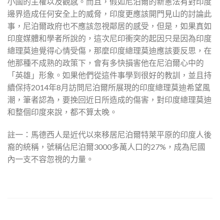
小國的主權以及觀感。而且，假如尼泊爾的新憲法有對印度
邊界造成任何安全上的威脅，印度更應該開門見山的討論此
事，尼泊爾政府也不應該忽視鄰居的感受，但是，如果真如
印度媒體和學者所說的，這次尼印衝突的起因只是因為印度
總理莫迪覺得心情受傷，那麼印度總理莫迪應該要反思，在
他那種不成熟的政策下，會有多快損害他在尼泊爾心中的
「英雄」形象。如果他們從這件事學到很好的教訓，並且持
續保持2014年8月訪問尼泊爾所展現的印度總理莫迪希望風
潮，筆者認為，要挽回近日所造成的傷害，對印度總理莫迪
和整個印度來說，都不算太晚。
註一：馬德西人是近代以來移居尼泊爾特萊平原的印度人後
裔的統稱，號稱佔尼泊爾3000多萬人口的27%，成為尼國
內一支不容忽視的力量。