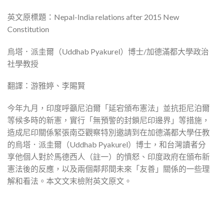
英文原標題：Nepal-India relations after 2015 New
Constitution
烏塔．派圭爾（Uddhab Pyakurel）博士/加德滿都大學政治
社學教授
翻譯：游雅婷、李賜賢
今年九月，印度呼籲尼泊爾「延宕頒布憲法」並抗拒尼泊爾
等候多時的新憲，實行「無預警的封鎖尼印邊界」等措施，
造成尼印關係緊張南亞觀察特別邀請到在加德滿都大學任教
的烏塔．派圭爾（Uddhab Pyakurel）博士，和台灣讀者分
享他個人對於馬德西人（註一）的憤怒、印度政府在頒布新
憲法後的反應，以及兩個鄰邦間未來「友善」關係的一些理
解和看法。本文文末檢附英文原文。