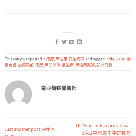
This entry was posted in
印度
,
尼泊爾
,
政治經濟
and tagged
India
,
Nepal
,
制
憲會議
,
加德滿都
,
印度
,
尼印關係
,
尼泊爾
,
尼泊爾新憲
,
新聞剪輯
.
南亞觀察編輯部
The Sino-Indian border war
Just another post with A
1962中印戰爭中的印度