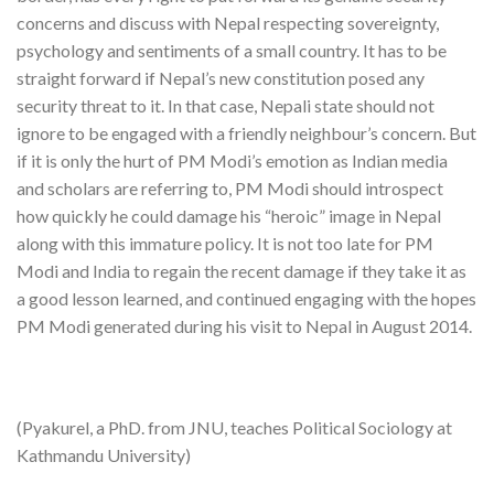
concerns and discuss with Nepal respecting sovereignty,
psychology and sentiments of a small country. It has to be
straight forward if Nepal’s new constitution posed any
security threat to it. In that case, Nepali state should not
ignore to be engaged with a friendly neighbour’s concern. But
if it is only the hurt of PM Modi’s emotion as Indian media
and scholars are referring to, PM Modi should introspect
how quickly he could damage his “heroic” image in Nepal
along with this immature policy. It is not too late for PM
Modi and India to regain the recent damage if they take it as
a good lesson learned, and continued engaging with the hopes
PM Modi generated during his visit to Nepal in August 2014.
(Pyakurel, a PhD. from JNU, teaches Political Sociology at
Kathmandu University)