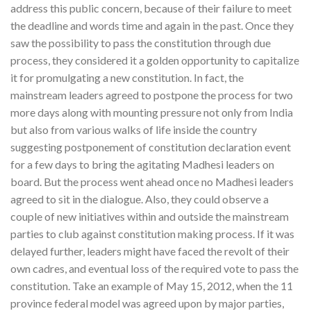
address this public concern, because of their failure to meet
the deadline and words time and again in the past. Once they
saw the possibility to pass the constitution through due
process, they considered it a golden opportunity to capitalize
it for promulgating a new constitution. In fact, the
mainstream leaders agreed to postpone the process for two
more days along with mounting pressure not only from India
but also from various walks of life inside the country
suggesting postponement of constitution declaration event
for a few days to bring the agitating Madhesi leaders on
board. But the process went ahead once no Madhesi leaders
agreed to sit in the dialogue. Also, they could observe a
couple of new initiatives within and outside the mainstream
parties to club against constitution making process. If it was
delayed further, leaders might have faced the revolt of their
own cadres, and eventual loss of the required vote to pass the
constitution. Take an example of May 15, 2012, when the 11
province federal model was agreed upon by major parties,