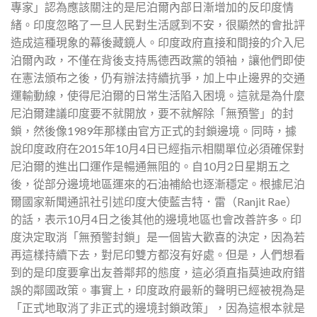
專家」認為應該關注的是尼泊爾內部日漸增加的反印度情
緒。印度忽略了一旦人民對生活感到不安，很顯然的會批評
造成這種現象的幕後藏鏡人。印度政府直接和間接的介入尼
泊爾內政，不僅在背後支持馬德西政黨的領袖，讓他們即使
在憲法頒布之後，仍有辦法持續抗爭，加上中止邊界的交通
運輸動線，使得尼泊爾的日常生活陷入困境。這就是為什麼
尼泊爾建議印度要不就開放，要不就解除「無預警」的封
鎖，然後像1989年那樣由官方正式的封鎖邊境。同時，據
說印度政府在2015年10月4日已經指示相關單位必須確保對
尼泊爾的進出口運作是暢通無阻的。自10月2日星期五之
後，從部分邊境地區運來的石油補給也逐漸穩定。根據尼泊
爾國家新聞通訊社引述印度大使藍吉特．雷（Ranjit Rae）
的話，表示10月4日之後其他的邊境地區也會改善許多。印
度決定取消「無預警封鎖」是一個皆大歡喜的決定，因為若
再這樣持續下去，對尼印雙方都沒有好處。但是，人們想看
到的是印度要拿出友善鄰邦的態度，這必須直指莫迪政府錯
誤的鄰國政策。事實上，印度政府最新的聲明已經被視為是
「正式地取消了非正式的邊境封鎖政策」，因為這根本就是