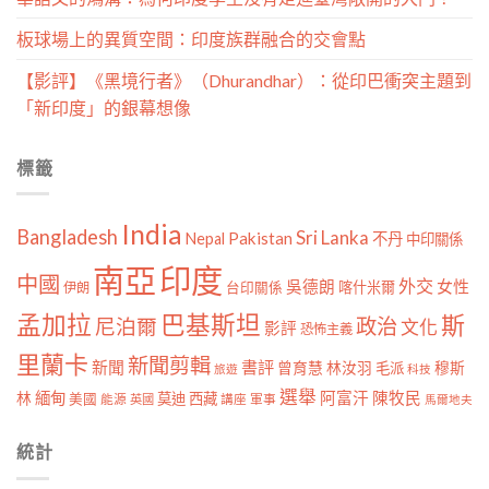
板球場上的異質空間：印度族群融合的交會點
【影評】《黑境行者》（Dhurandhar）：從印巴衝突主題到
「新印度」的銀幕想像
標籤
India
Bangladesh
Sri Lanka
Pakistan
Nepal
不丹
中印關係
南亞
印度
中國
外交
女性
吳德朗
喀什米爾
伊朗
台印關係
孟加拉
巴基斯坦
斯
政治
尼泊爾
文化
影評
恐怖主義
里蘭卡
新聞剪輯
新聞
書評
曾育慧
林汝羽
穆斯
毛派
旅遊
科技
選舉
林
緬甸
阿富汗
陳牧民
莫迪
西藏
美國
能源
講座
軍事
英國
馬爾地夫
統計