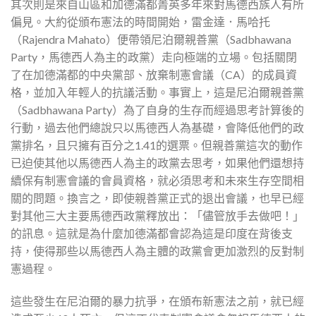
其次則是來自山區和加德滿都菁英多年來對馬德西族人有所
偏見。大約從頒布憲法的時間開始，雷金達．馬哈托
（Rajendra Mahato）便帶領尼泊爾親善黨（Sadbhawana
Party，馬德西人為主的政黨）走向極端的立場。包括關閉
了在加德滿都的中央黨部、放棄制憲會議（CA）的成員資
格，並加入年輕人的抗議活動。事實上，這是尼泊爾親善黨
（Sadbhawana Party）為了自身的生存而經過思考計算後的
行動，過去他們總說只以馬德西人為基礎，會降低他們的政
黨排名，且只擁有百分之1.41的選票。但親善黨這次的動作
已迫使其他以馬德西人為主的政黨去思考，如果他們還想持
續保有制憲會議的會員資格，就必須思考和未來生存空間相
關的問題。換言之，即使親善黨正式的退出會議，也早已經
對其他三大主要馬德西政黨釋放出：「儘管放手去做吧！」
的訊息。這就是為什麼加德滿都會認為這是印度在背後支
持，使得那些以馬德西人為主體的政黨會更加激烈的反對制
憲過程。
這些發生在尼泊爾的暴力抗爭，在頒布新憲法之前，就已經