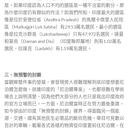
是，如果印度認為人口不均的選區是一種不洽當的劃分，那
為什麼印度仍有類似的作法？如我們所知，印度最大的選區
像是位於安德拉省（Andhra Pradesh）的馬爾卡傑里人民院
區（Malkajgiri Lok Sabha）有29.53萬名選民，最小的選區
像是拉克沙群島（Lakshadweep）只有47,972名選民，達曼
和第烏（Daman and Diu）（印度聯邦屬地）則有1.02萬名
選民，拉達克（Ladakh）有1.59萬名選民。
三、無預警的封鎖
當觀察整件事的發展，會發現旁人很難理解到底印度想要尼
泊爾怎麼做。就連印度的「尼泊爾專家」，也都很難在學術
場合上說明清楚，因為他們大部分的人也只是寫出印度政府
的官方立場而已。一方面，尼泊爾當時正在努力震後重建，
如今卻由於印度「無預警的封鎖」邊界，得面臨另一個能
源、交通，還有其他民生必需品的斷炊危機。舉目可見數以
百計的車輛，載著各式各樣的物資從印度要前往尼泊爾，在