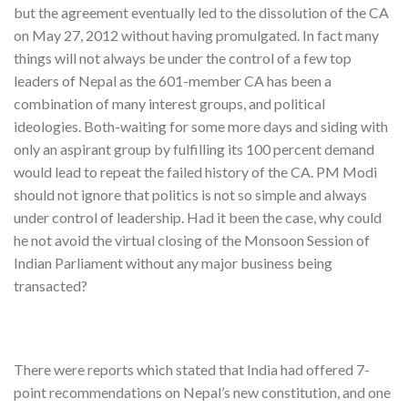
but the agreement eventually led to the dissolution of the CA
on May 27, 2012 without having promulgated. In fact many
things will not always be under the control of a few top
leaders of Nepal as the 601-member CA has been a
combination of many interest groups, and political
ideologies. Both-waiting for some more days and siding with
only an aspirant group by fulfilling its 100 percent demand
would lead to repeat the failed history of the CA. PM Modi
should not ignore that politics is not so simple and always
under control of leadership. Had it been the case, why could
he not avoid the virtual closing of the Monsoon Session of
Indian Parliament without any major business being
transacted?
There were reports which stated that India had offered 7-
point recommendations on Nepal’s new constitution, and one