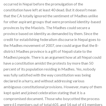
occurred in Nepal before the promulgation of the
constitution have left at least 40 dead. But it doesn’t mean
that the CA totally ignored the sentiment of Madhes unlike
for other aspirant groups that were promised identity-based
provinces by the Maoists. The Madhes could secure a
province based on identity as demanded by them. Since the
credit for establishing federalism discourse in Nepal goes to
the Madhes movement of 2007, one could argue that the 8-
district Madhes province is a gift of Nepali state to the
Madhesi people. There is an argument how at all Nepal could
have a constitution amidst the protests by more than 50
percent of its population residing in Madhes. Yes, nobody
was fully satisfied with the way constitution was being
declared in a hurry, and without addressing various
ambiguous constitutional provisions. However, many of them
kept quiet and joined celebration stating that it is a
compromised document. Those who boycotted the process
were 61 members out of total 601, and 14 out of 61 members