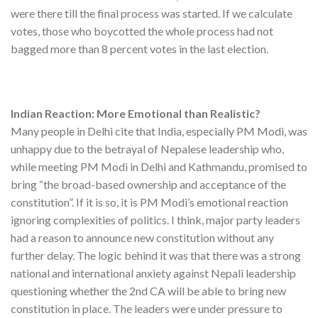
were there till the final process was started. If we calculate
votes, those who boycotted the whole process had not
bagged more than 8 percent votes in the last election.
Indian Reaction: More Emotional than Realistic?
Many people in Delhi cite that India, especially PM Modi, was
unhappy due to the betrayal of Nepalese leadership who,
while meeting PM Modi in Delhi and Kathmandu, promised to
bring “the broad-based ownership and acceptance of the
constitution”. If it is so, it is PM Modi’s emotional reaction
ignoring complexities of politics. I think, major party leaders
had a reason to announce new constitution without any
further delay. The logic behind it was that there was a strong
national and international anxiety against Nepali leadership
questioning whether the 2nd CA will be able to bring new
constitution in place. The leaders were under pressure to