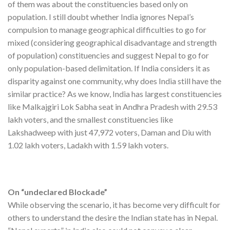
of them was about the constituencies based only on
population. I still doubt whether India ignores Nepal’s
compulsion to manage geographical difficulties to go for
mixed (considering geographical disadvantage and strength
of population) constituencies and suggest Nepal to go for
only population-based delimitation. If India considers it as
disparity against one community, why does India still have the
similar practice? As we know, India has largest constituencies
like Malkajgiri Lok Sabha seat in Andhra Pradesh with 29.53
lakh voters, and the smallest constituencies like
Lakshadweep with just 47,972 voters, Daman and Diu with
1.02 lakh voters, Ladakh with 1.59 lakh voters.
On “undeclared Blockade”
While observing the scenario, it has become very difficult for
others to understand the desire the Indian state has in Nepal.