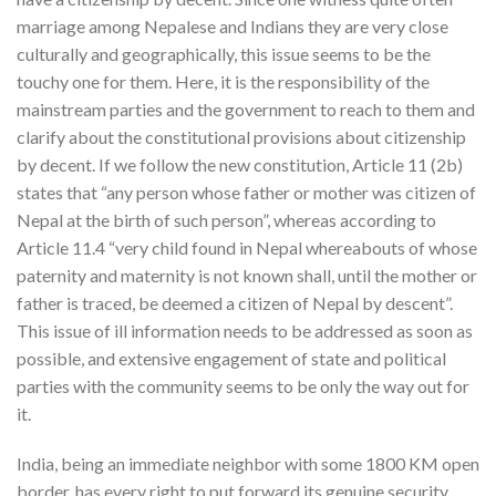
marriage among Nepalese and Indians they are very close
culturally and geographically, this issue seems to be the
touchy one for them. Here, it is the responsibility of the
mainstream parties and the government to reach to them and
clarify about the constitutional provisions about citizenship
by decent. If we follow the new constitution, Article 11 (2b)
states that “any person whose father or mother was citizen of
Nepal at the birth of such person”, whereas according to
Article 11.4 “very child found in Nepal whereabouts of whose
paternity and maternity is not known shall, until the mother or
father is traced, be deemed a citizen of Nepal by descent”.
This issue of ill information needs to be addressed as soon as
possible, and extensive engagement of state and political
parties with the community seems to be only the way out for
it.
India, being an immediate neighbor with some 1800 KM open
border, has every right to put forward its genuine security