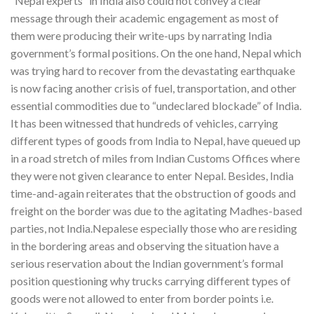
“Nepal experts” in India also could not convey a clear
message through their academic engagement as most of
them were producing their write-ups by narrating India
government’s formal positions. On the one hand, Nepal which
was trying hard to recover from the devastating earthquake
is now facing another crisis of fuel, transportation, and other
essential commodities due to “undeclared blockade” of India.
It has been witnessed that hundreds of vehicles, carrying
different types of goods from India to Nepal, have queued up
in a road stretch of miles from Indian Customs Offices where
they were not given clearance to enter Nepal. Besides, India
time-and-again reiterates that the obstruction of goods and
freight on the border was due to the agitating Madhes-based
parties, not India.Nepalese especially those who are residing
in the bordering areas and observing the situation have a
serious reservation about the Indian government’s formal
position questioning why trucks carrying different types of
goods were not allowed to enter from border points i.e.