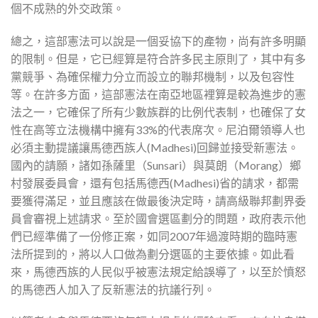
個不成熟的外交政策。
總之，這部憲法可以說是一個妥協下的產物，尚有許多明顯
的限制。但是，它已經算是符合許多民主原則了，其中有多
黨競爭、為確保權力分立而設立的聯邦機制，以及包容性
等。在許多方面，這部憲法在南亞地區裡算是較為進步的憲
法之一，它確保了所有少數族群的比例代表制，也確保了女
性在高等立法機構中擁有33%的代表席次。尼泊爾領導人也
必須主動提議讓馬德西族人(Madhesi)回歸並接受新憲法。
國內的請願，諸如孫薩里（Sunsari）與莫朗（Morang）鄉
村發展委員會，還有包括馬德西(Madhesi)省的請求，都需
要獲得滿足，並且應該在做最後決定時，請高級聯邦劃界委
員會審視上述請求。至於國會選區劃分的問題，政府表示他
們已經準備了一份修正案，如同2007年過渡時期的臨時憲
法所提到的，將以人口做為劃分選區的主要依據。如此看
來，馬德西族的人民似乎被憲法規定給誤導了，以至於憤怒
的馬德西人加入了反新憲法的抗議行列。