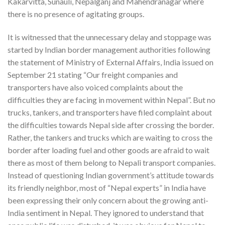
Kakarvitta, Sunauli, Nepalganj and Mahendranagar where
there is no presence of agitating groups.
It is witnessed that the unnecessary delay and stoppage was
started by Indian border management authorities following
the statement of Ministry of External Affairs, India issued on
September 21 stating “Our freight companies and
transporters have also voiced complaints about the
difficulties they are facing in movement within Nepal”. But no
trucks, tankers, and transporters have filed complaint about
the difficulties towards Nepal side after crossing the border.
Rather, the tankers and trucks which are waiting to cross the
border after loading fuel and other goods are afraid to wait
there as most of them belong to Nepali transport companies.
Instead of questioning Indian government’s attitude towards
its friendly neighbor, most of “Nepal experts” in India have
been expressing their only concern about the growing anti-
India sentiment in Nepal. They ignored to understand that