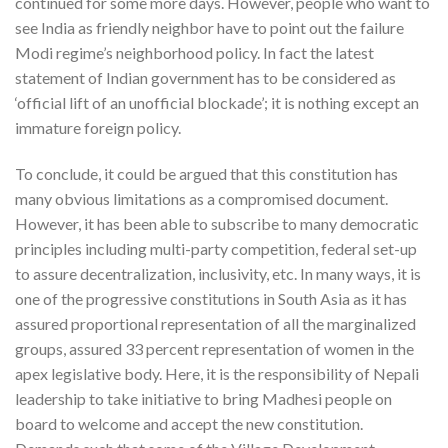
continued for some more days. However, people who want to
see India as friendly neighbor have to point out the failure
Modi regime’s neighborhood policy. In fact the latest
statement of Indian government has to be considered as
‘official lift of an unofficial blockade’; it is nothing except an
immature foreign policy.
To conclude, it could be argued that this constitution has
many obvious limitations as a compromised document.
However, it has been able to subscribe to many democratic
principles including multi-party competition, federal set-up
to assure decentralization, inclusivity, etc. In many ways, it is
one of the progressive constitutions in South Asia as it has
assured proportional representation of all the marginalized
groups, assured 33 percent representation of women in the
apex legislative body. Here, it is the responsibility of Nepali
leadership to take initiative to bring Madhesi people on
board to welcome and accept the new constitution.