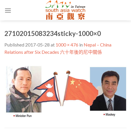
Skip
to
content
27102015083234sticky-1000×0
Published
2017-05-28
at
1000 × 476
in
Nepal – China
Relations after Six Decades 六十年後的尼中關係