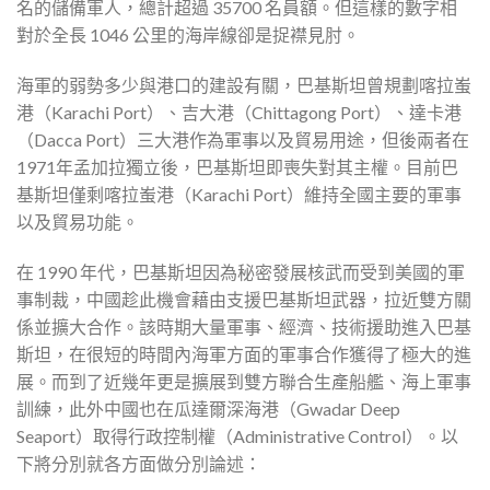
名的儲備軍人，總計超過 35700 名員額。但這樣的數字相
對於全長 1046 公里的海岸線卻是捉襟見肘。
海軍的弱勢多少與港口的建設有關，巴基斯坦曾規劃喀拉蚩
港（Karachi Port）、吉大港（Chittagong Port）、達卡港
（Dacca Port）三大港作為軍事以及貿易用途，但後兩者在
1971年孟加拉獨立後，巴基斯坦即喪失對其主權。目前巴
基斯坦僅剩喀拉蚩港（Karachi Port）維持全國主要的軍事
以及貿易功能。
在 1990 年代，巴基斯坦因為秘密發展核武而受到美國的軍
事制裁，中國趁此機會藉由支援巴基斯坦武器，拉近雙方關
係並擴大合作。該時期大量軍事、經濟、技術援助進入巴基
斯坦，在很短的時間內海軍方面的軍事合作獲得了極大的進
展。而到了近幾年更是擴展到雙方聯合生產船艦、海上軍事
訓練，此外中國也在瓜達爾深海港（Gwadar Deep
Seaport）取得行政控制權（Administrative Control）。以
下將分別就各方面做分別論述：