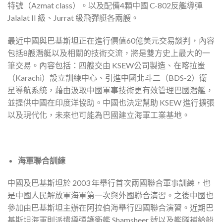
特號（Azmat class）。以及配備4顆中國 C-802反艦導彈
Jalalat II 級、Jurrat 級飛彈艇各兩艘。
最近中國與巴基斯坦正在進行價值60億美元交易談判，內容
包括8艘潛艇以及相關的技術交流，將是雙方史上最大的一
筆交易。內容包括：四艘交由 KSEW公司製造、在喀拉蚩
（Karachi）設立訓練中心、引進中國北斗二（BDS-2）衛
星導航系統，藉由汲取中國軍事技術更有效管理巴國潛艦，
並提供中國在印度洋協助。中國也決定幫助 KSEW 進行擴張
以及現代化，未來也可能為巴國建立海軍工業基地。
海軍聯合訓練
中國及巴基斯坦於 2003 年舉行首次兩國聯合軍事訓練，也
是中國人民解放軍海軍第一次與外國聯合演習。之後中國也
參加由巴基斯坦主辦在阿拉伯海舉行四國聯合演習。近期巴
基斯坦海軍則派遣導彈護衛艦 Shamsheer 號以及艦隊補給船