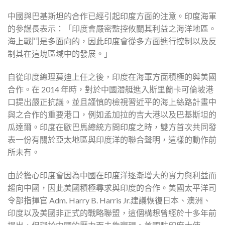
中國與巴基斯坦的合作已經引起印度方面的注意。印度海軍
的參謀長表示：「印度會嚴密監控攸關其利益之海洋地區。
海上戰鬥是多面向的，因此印度會從多方面進行控制以及反
制其在這塊區域中的發展。」
自從印度總理莫迪上任之後，印度在海軍方面積極的與美國
合作。在 2014 年時，對於中國潛艇進入斯里蘭卡可倫坡港
口提出嚴正抗議。並且謹慎的檢視習近平的海上絲路計畫中
與之合作的重要港口，例如孟加拉的吉大港以及巴基斯坦的
瓜達爾。印度在歐巴馬總統方問印度之時，雙方首次共同發
表一份有關於亞太地區與印度洋的聯合聲明，這樣的動作前
所未有。
由於擔心印度會因為中國在印度洋逐漸增大的實力與利益而
趨向中國，因此美國積極尋求與印度的合作。美國太平洋司
令部指揮官 Adm. Harry B. Harris Jr.建議恢復日本、澳洲、
印度以及美國非正式的戰略聯盟，這個構想曾經於十多年前