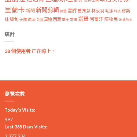
里蘭卡
新聞剪輯
新聞
書評
曾育慧
林汝羽
穆斯
毛派
旅遊
科技
選舉
林
緬甸
阿富汗
陳牧民
莫迪
西藏
美國
能源
講座
軍事
英國
馬爾地夫
統計
38 個使用者
正在線上。
瀏覽次數
Today's Visits:
997
Last 365 Days Visits:
2,377,934