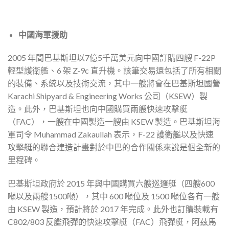
中國海軍援助
2005 年間巴基斯坦以7億5千萬美元向中國訂購四艘 F-22P
輕型護衛艦、6 架 Z-9c 直升機。該筆交易還包括了所有相關
的裝備、系統以及技術交流，其中一艘將會在巴基斯坦國營
Karachi Shipyard & Engineering Works 公司（KSEW）製
造。此外，巴基斯坦也向中國購買兩艘快速攻擊艇
（FAC），一艘在中國製造一艘由 KSEW 製造。巴基斯坦海
軍司令 Muhammad Zakaullah 表示，F-22 護衛艦以及快速
攻擊艇的聯合建造計畫對於中巴的合作關係來說是個全新的
里程碑。
巴基斯坦政府於 2015 年與中國購買六艘巡邏艇（四艘600
噸以及兩艘1500噸），其中 600 噸位及 1500 噸位各有一艘
由 KSEW 製造，預計將於 2017 年完成。此外也訂購裝載有
C802/803 反艦飛彈的快速攻擊艇（FAC）飛彈艇，阿茲馬