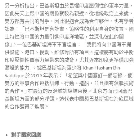
另一分析指出，巴基斯坦由於畏懼印度壓倒性的軍事力量，
因此先天上跟中國的關係就較為親近。從地緣政治上來說，
雙方都有共同的對手，因此很適合成為合作夥伴。也有學者
認為：「巴基斯坦是有計畫、策略性的利用自身的位置、國
土特性將中國的力量引進印度洋地區，並深化彼此的關
係｣。一位巴基斯坦海軍軍官坦言：「我們將向中國海軍提
供設施、港口、後勤、維修等所有項目。這樣將有助於平衡
印度壓倒性軍事力量帶來的威脅，尤其近來印度更準備加強
潛艦的能力｣。據巴基斯坦海軍少將 Khan Hasham Bin
Saddique 於 2013 年表示：「希望與中國簽訂一備忘錄，使
雙方的軍事合作包括訓練、行動、造船，並且還有潛艇技術
的合作。｣ 在最近的反潛艦訓練結束後，北京方面已回應巴
基斯坦方面的部分呼籲。這代表中國與巴基斯坦在海底區域
的合作獲得了進展。
對手國家回應