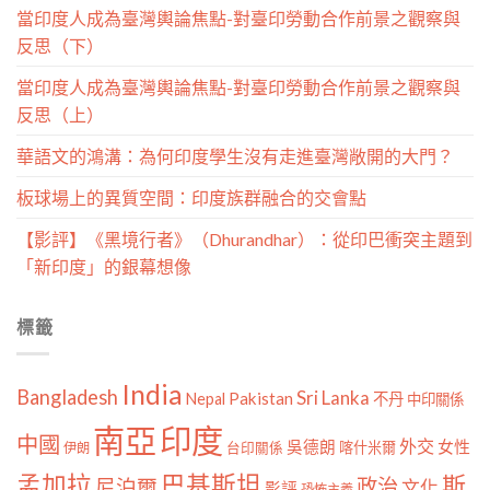
當印度人成為臺灣輿論焦點-對臺印勞動合作前景之觀察與
反思（下）
當印度人成為臺灣輿論焦點-對臺印勞動合作前景之觀察與
反思（上）
華語文的鴻溝：為何印度學生沒有走進臺灣敞開的大門？
板球場上的異質空間：印度族群融合的交會點
【影評】《黑境行者》（Dhurandhar）：從印巴衝突主題到
「新印度」的銀幕想像
標籤
India
Bangladesh
Sri Lanka
Pakistan
Nepal
不丹
中印關係
南亞
印度
中國
外交
女性
吳德朗
喀什米爾
伊朗
台印關係
孟加拉
巴基斯坦
斯
政治
尼泊爾
文化
影評
恐怖主義