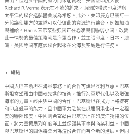
提出，但礙於中國的壓力而未能實現。美國駐印度大使
Richard R. Verma 表示在不遠的將來，兩國的橫跨印度洋與
太平洋的聯合巡航醬會成為常態。此外，美印雙方已簽訂一
分協議使雙方的軍隊可以使彼此的資源進行整合，例如加油
與補給。Harris 表示某些強國正在霸凌與恫嚇弱小國，改變
此一情勢的最佳策略就是海軍合作，並主張印度、日本、澳
洲、美國等國家應該聯合起來在公海及空域進行任務。
總結
中國與巴基斯坦在海軍事務上的合作可說是互利互惠。巴基
斯坦寄望藉由中國較先進的技術，推行海軍現代化以及增強
海軍的力量。經由與中國的合作，巴基斯坦在武力上將擁有
和印度競爭的能力，且中國軍力駐紮在瓜達爾港也可一定程
度的嚇阻印度。中國則希望藉由巴基斯坦在印度洋獨特的位
置，將力量擴展到印度洋上並保護其軍事與商業利益。中國
與巴基斯坦的關係將會因為這份合作而有全新的進展。但同