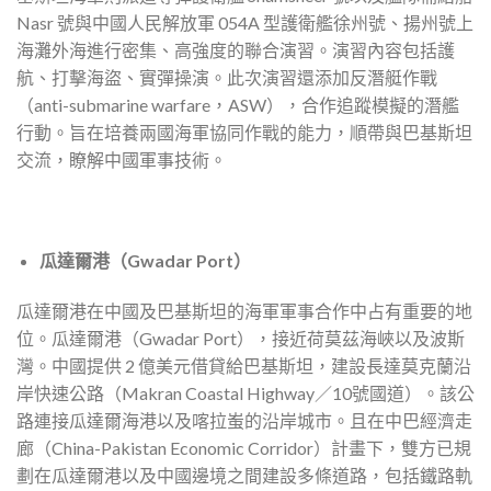
Nasr 號與中國人民解放軍 054A 型護衛艦徐州號、揚州號上
海灘外海進行密集、高強度的聯合演習。演習內容包括護
航、打擊海盜、實彈操演。此次演習還添加反潛艇作戰
（anti-submarine warfare，ASW），合作追蹤模擬的潛艦
行動。旨在培養兩國海軍協同作戰的能力，順帶與巴基斯坦
交流，瞭解中國軍事技術。
瓜達爾港（Gwadar Port）
瓜達爾港在中國及巴基斯坦的海軍軍事合作中占有重要的地
位。瓜達爾港（Gwadar Port），接近荷莫茲海峽以及波斯
灣。中國提供 2 億美元借貸給巴基斯坦，建設長達莫克蘭沿
岸快速公路（Makran Coastal Highway／10號國道）。該公
路連接瓜達爾海港以及喀拉蚩的沿岸城市。且在中巴經濟走
廊（China-Pakistan Economic Corridor）計畫下，雙方已規
劃在瓜達爾港以及中國邊境之間建設多條道路，包括鐵路軌