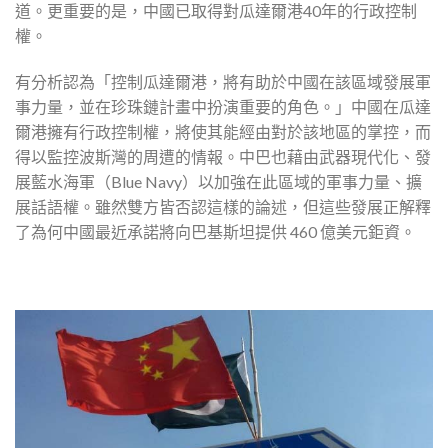
道。更重要的是，中國已取得對瓜達爾港40年的行政控制
權。
有分析認為「控制瓜達爾港，將有助於中國在該區域發展軍
事力量，並在珍珠鏈計畫中扮演重要的角色。」中國在瓜達
爾港擁有行政控制權，將使其能經由對於該地區的掌控，而
得以監控波斯灣的周遭的情報。中巴也藉由武器現代化、發
展藍水海軍（Blue Navy）以加強在此區域的軍事力量、擴
展話語權。雖然雙方皆否認這樣的論述，但這些發展正解釋
了為何中國最近承諾將向巴基斯坦提供 460 億美元鉅資。