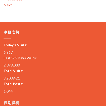
Next
→
瀏覽次數
Today's Visits:
6,867
Last 365 Days Visits:
2,378,030
Total Visits:
8,200,421
Total Posts:
1,044
長期徵稿