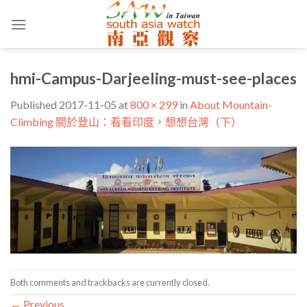
Skip
to
content
hmi-Campus-Darjeeling-must-see-places
Published
2017-11-05
at
800 × 299
in
About Mountain-
Climbing 關於登山：看看印度，想想台灣（下）
Both comments and trackbacks are currently closed.
←
Previous