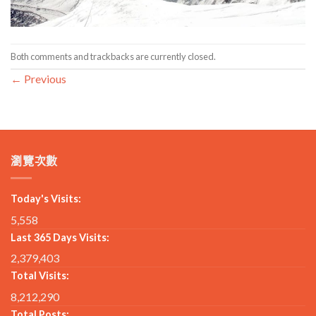
Both comments and trackbacks are currently closed.
←
Previous
瀏覽次數
Today's Visits:
5,558
Last 365 Days Visits:
2,379,403
Total Visits:
8,212,290
Total Posts: