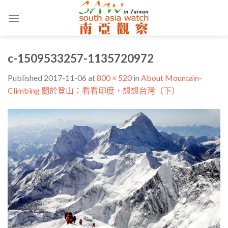
Skip
to
content
c-1509533257-1135720972
Published
2017-11-06
at
800 × 520
in
About Mountain-
Climbing 關於登山：看看印度，想想台灣（下）