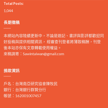
Total Posts:
1,044
長期徵稿
本網站內容陸續更新中，不論是遊記、書評與影評都歡迎同
好投稿與提供相關資訊， 經審查刊登者將薄致稿酬，刊登
後本站亦保有文章轉載使用權益。
來稿請寄：
Sawintaiwan@gmail.com
捐款資訊
戶名：台灣南亞研究協會陳牧民
銀行：台灣銀行群賢分行
帳號：162001007457