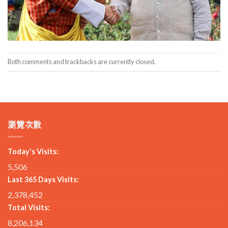
Both comments and trackbacks are currently closed.
瀏覽次數
Today's Visits:
5,506
Last 365 Days Visits:
2,378,452
Total Visits:
8,206,134