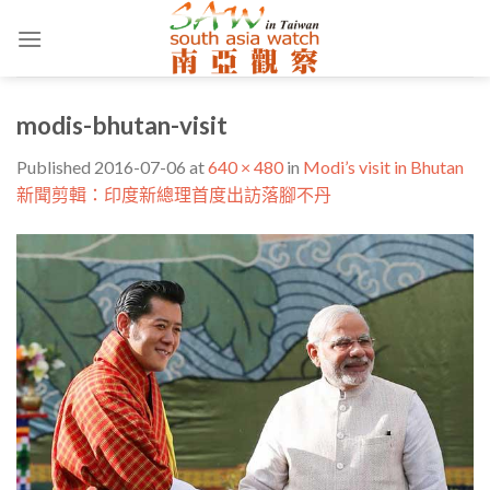
Skip
to
content
modis-bhutan-visit
Published
2016-07-06
at
640 × 480
in
Modi’s visit in Bhutan
新聞剪輯：印度新總理首度出訪落腳不丹