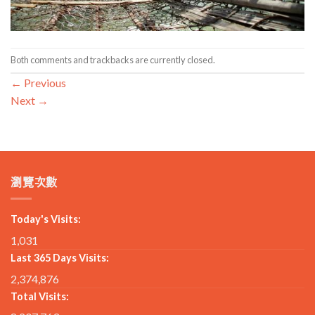
Both comments and trackbacks are currently closed.
←
Previous
Next
→
瀏覽次數
Today's Visits:
1,031
Last 365 Days Visits:
2,374,876
Total Visits: