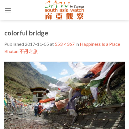
Skip
to
content
colorful bridge
Published
2017-11-05
at
553 × 367
in
Happiness Is a Place－
Bhutan 不丹之旅