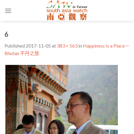
Skip
to
content
6
Published
2017-11-05
at
383 × 563
in
Happiness Is a Place－
Bhutan 不丹之旅