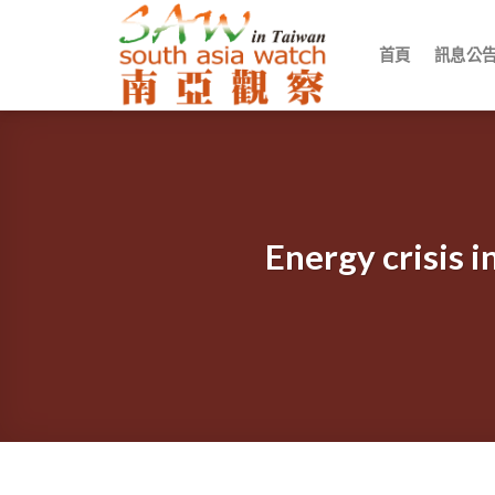
Skip
to
首頁
訊息公
content
Energy cr