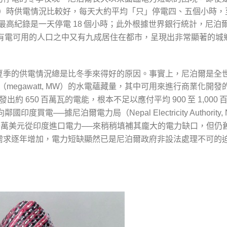
季）時供電情況比較好，每天大約平均「只」停電四、五個小時，
最高紀錄是一天停電
個小時；此外根據世界銀行統計，尼泊
18
有電可用的人口之中又有九成居住在都市，呈現出非常顯著的城
夏季的供電情況總是比冬季來得好的原因。事實上，尼泊爾是全
（
）的水電蘊藏量，其中可用來進行商業化開發
megawatt, MW
發出約
百萬瓦的電能，根本不足以應付平均
至
百
650
900
1,000
向鄰國印度買電──據尼泊爾電力局（
Nepal Electricity Authority
萬美元從印度進口電力──來稍稍填補其龐大的電力缺口，但仍
需求逐年增加，電力短缺顯然已是尼泊爾政府非設法處理不可的