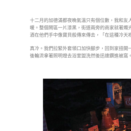
十二月的加德滿都夜晚氣溫只有個位數，我和友
暖。整個鬧區一片漆黑，街道兩旁的商家就著燭
酒在他們手中像寶貝般傳來傳去，「在這種冷天
真冷。我們拉緊外套領口加快腳步，回到家扭開
後輪流拿著照明燈去浴室盥洗然後迅速鑽進被窩