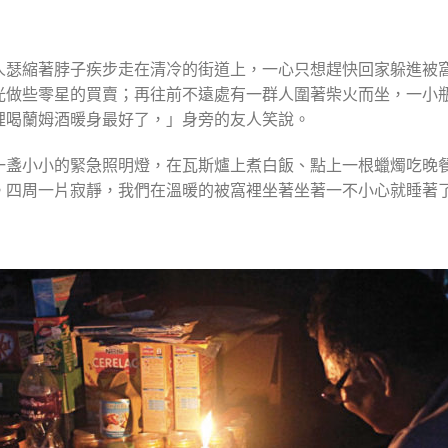
人瑟縮著脖子疾步走在清冷的街道上，一心只想趕快回家躲進被
光做些零星的買賣；再往前不遠處有一群人圍著柴火而坐，一小
裡喝蘭姆酒暖身最好了，」身旁的友人笑說。
一盞小小的緊急照明燈，在瓦斯爐上煮白飯、點上一根蠟燭吃晚
。四周一片寂靜，我們在溫暖的被窩裡坐著坐著一不小心就睡著