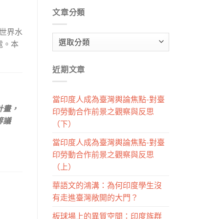
文章分類
全世界水
文
電。本
章
分
近期文章
類
當印度人成為臺灣輿論焦點-對臺
計畫，
印勞動合作前景之觀察與反思
等議
（下）
當印度人成為臺灣輿論焦點-對臺
印勞動合作前景之觀察與反思
（上）
華語文的鴻溝：為何印度學生沒
有走進臺灣敞開的大門？
板球場上的異質空間：印度族群