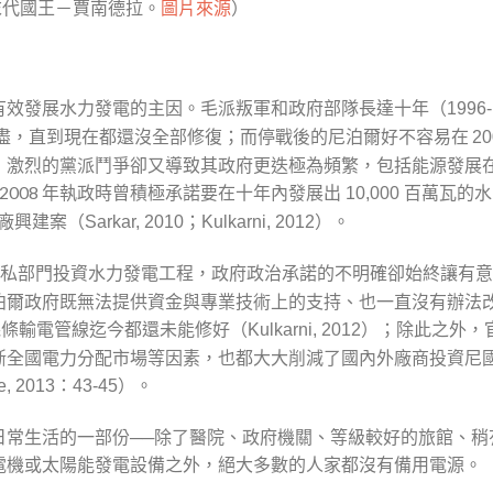
末代國王－賈南德拉。
圖片來源
）
有效發展水力發電的主因。毛派叛軍和政府部隊長達十年（
1996-
盡，直到現在都還沒全部修復；而停戰後的尼泊爾好不容易在
20
，激烈的黨派鬥爭卻又導致其政府更迭極為頻繁，包括能源發展
2008 年執政時曾積極承諾要在十年內發展出
瓦的水
10,000 百萬
廠興建案（
）。
Sarkar, 2010；Kulkarni, 2012
私部門投資水力發電工程，政府政治承諾的不明確卻始終讓有意
泊爾政府既無法提供資金與專業技術上的支持、也一直沒有辦法
條輸電管線迄今都還未能修好（
）；除此之外，
Kulkarni, 2012
斷全國電力分配市場等因素，也都大大削減了國內外廠商投資尼
）。
ne, 2013：43-45
日常生活的一部份──除了醫院、政府機關、等級較好的旅館、稍
電機或太陽能發電設備之外，絕大多數的人家都沒有備用電源。