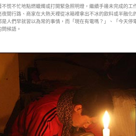
著不慌不忙地點燃蠟燭或打開緊急照明燈，繼續手邊未完成的工
亮夜間行路、商家在大熱天裡從冰箱裡拿出不冰的飲料或半融化
都是人們早就習以為常的事情，而「現在有電嗎？」、「今天停
的問候語。