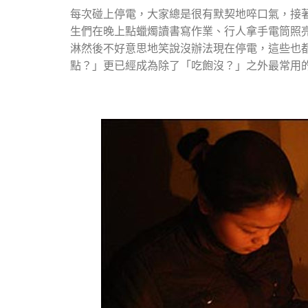
每次碰上停電，大家總是很有默契地啐口氣，接
生們在晚上點蠟燭讀書寫作業、行人拿手電筒照
淋然後不好意思地笑說沒辦法現在停電，這些也
點？」更已經成為除了「吃飽沒？」之外最常用