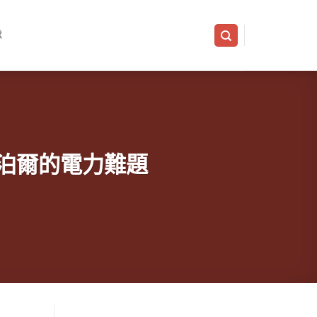
隊
時：尼泊爾的電力難題