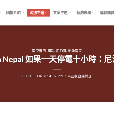
告
國情介紹
國別主題
文章主題
特約專欄
編輯團
南亞書田
,
國別
,
尼泊爾
,
影像南亞
isis in Nepal 如果一天停電十小
POSTED ON
2014-07-22
BY
南亞觀察編輯部