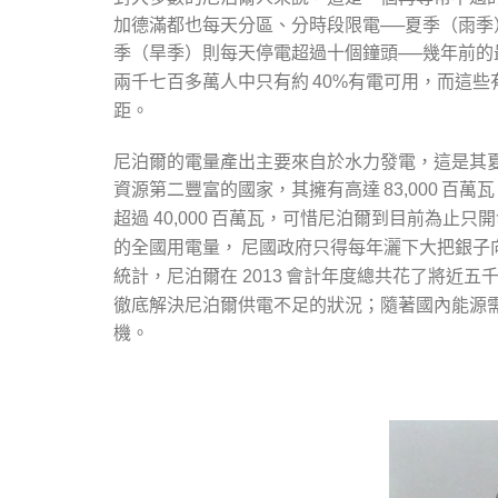
加德滿都也每天分區、分時段限電──夏季（雨
季（旱季）則每天停電超過十個鐘頭──幾年前的
兩千七百多萬人中只有約
有電可用，而這些
40%
距。
尼泊爾的電量產出主要來自於水力發電，這是其
資源第二豐富的國家，其擁有高達
百萬瓦
83,000
超過
百萬瓦，可惜尼泊爾到目前為止只開
40,000
的全國用電量， 尼國政府只得每年灑下大把銀子
統計，尼泊爾在
會計年度總共花了將近五千
2013
徹底解決尼泊爾供電不足的狀況；隨著國內能源
機。