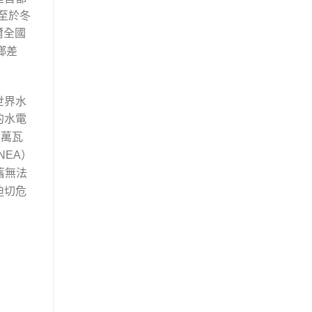
至於冬
爾全國
鄉差
世界水
的水電
萬瓦
）
, NEA
舊無法
迫切危