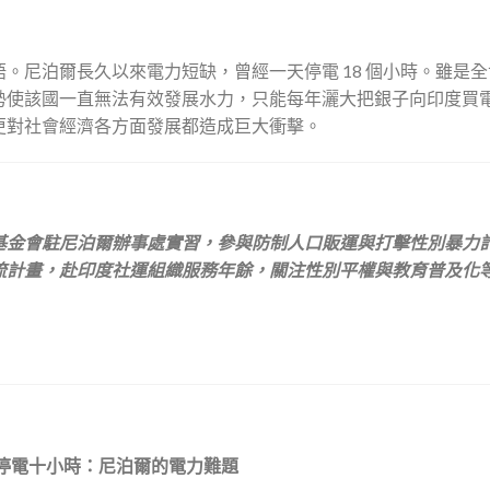
。尼泊爾長久以來電力短缺，曾經一天停電 18 個小時。雖是
勢使該國一直無法有效發展水力，只能每年灑大把銀子向印度買
更對社會經濟各方面發展都造成巨大衝擊。
基金會駐尼泊爾辦事處實習，參與防制人口販運與打擊性別暴力
流計畫，赴印度社運組織服務年餘，關注性別平權與教育普及化
停電十小時：尼泊爾的電力難題