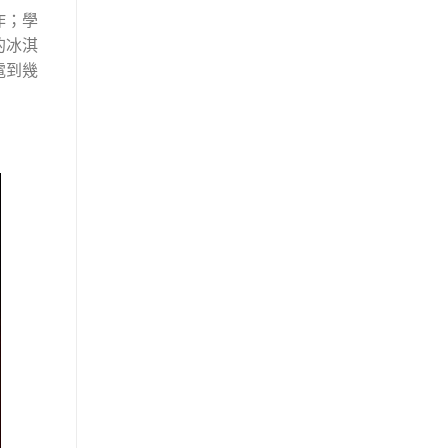
作；學
的冰淇
電到幾