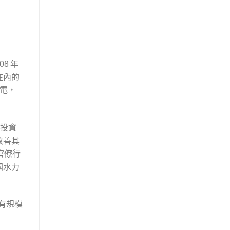
年
08
在內的
電，
投資
改善其
官僚行
國水力
有規模