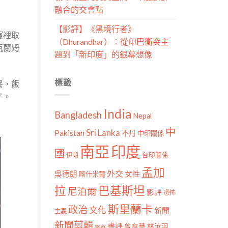
融合的交會點
【影評】《黑境行者》
窩裡取
（Dhurandhar）：從印巴衝突主
瓶蘭姆
題到「新印度」的銀幕想像
標籤
餐，飯
了。
India
Bangladesh
Nepal
中
Sri Lanka
Pakistan
不丹
中印關係
南亞
印度
國
伊朗
台印關係
孟加
外交
女性
吳德朗
喀什米爾
拉
巴基斯坦
尼泊爾
影評
恐怖
斯里蘭卡
政治
文化
新聞
主義
新聞剪輯
書評
曾育慧
林汝羽
旅遊