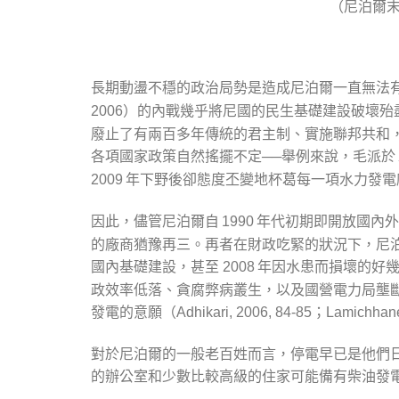
（尼泊爾
長期動盪不穩的政治局勢是造成尼泊爾一直無法
）的內戰幾乎將尼國的民生基礎建設破壞殆
2006
廢止了有兩百多年傳統的君主制、實施聯邦共和
各項國家政策自然搖擺不定──舉例來說，毛派於 
年下野後卻態度丕變地杯葛每一項水力發電
2009
因此，儘管尼泊爾自
年代初期即開放國內外
1990
的廠商猶豫再三。再者在財政吃緊的狀況下，尼
國內基礎建設，甚至
年因水患而損壞的好幾
2008
政效率低落、貪腐弊病叢生，以及國營電力局壟
發電的意願（
Adhikari, 2006, 84-85；Lamichha
對於尼泊爾的一般老百姓而言，停電早已是他們
的辦公室和少數比較高級的住家可能備有柴油發