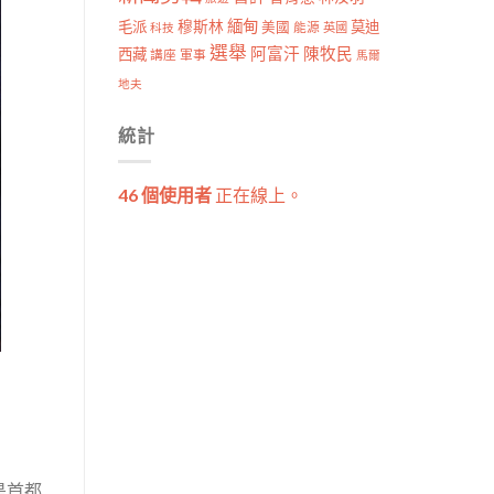
穆斯林
緬甸
毛派
莫迪
美國
能源
科技
英國
選舉
阿富汗
陳牧民
西藏
講座
軍事
馬爾
地夫
統計
46 個使用者
正在線上。
是首都