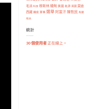
穆斯林
緬甸
毛派
莫迪
美國
能源
科技
英國
選舉
阿富汗
陳牧民
西藏
講座
軍事
馬爾
地夫
統計
30 個使用者
正在線上。