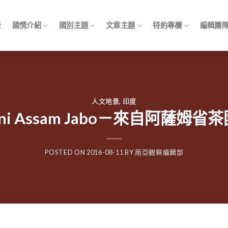
告
國情介紹
國別主題
文章主題
特約專欄
編輯團
人文地景
,
印度
Mini Assam Jabo－來自阿薩姆
POSTED ON
2016-08-11
BY
南亞觀察編輯部