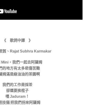
《 歌詞中譯 》
筱茜、
Rajat Subhra Karmakar
吧
，我們一起去阿薩姆
Mini
們的地方有太多悲傷苦難
薩姆滿是綠油油的茶園啊
我們的工作是採茶
卻還要挨棍子
嘿
！
Jaduram
用技倆 把我們拐來阿薩姆