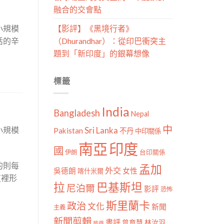
融合的交會點
小規模
【影評】《黑境行者》
活的辛
（Dhurandhar）：從印巴衝突主
題到「新印度」的銀幕想像
標籤
India
Bangladesh
Nepal
中
Sri Lanka
小規模
Pakistan
不丹
中印關係
南亞
印度
國
伊朗
台印關係
的則每
孟加
外交
女性
吳德朗
喀什米爾
這裡形
拉
巴基斯坦
尼泊爾
影評
恐怖
斯里蘭卡
政治
文化
新聞
主義
新聞剪輯
書評
曾育慧
林汝羽
旅遊