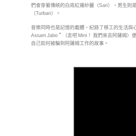
們會穿著傳統的白底紅邊紗麗（
），男生則
Sari
（
）。
Turban
音樂同時也是記憶的載體，紀錄了移工的生活與
＂（走吧
！ 我們來去阿薩姆）
Assam Jabo
Mini
自己如何被騙到阿薩姆工作的故事。