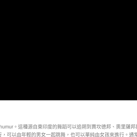
。這種源自東印度的舞蹈可以追朔到賈坎德邦、奧里薩邦
humur
行，可以由年輕的男女一起跳舞，也可以單純由女孩來進行。通