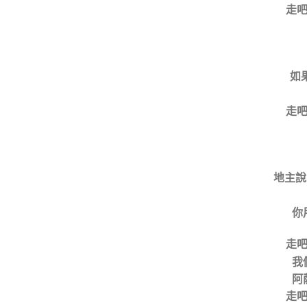
走
如
走
地主說
你
走
我
阿
走