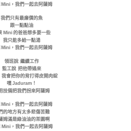
吧
，我們一起去阿薩姆
Mini
我們只有最廉價的魚
跟一點點油
果
的爸爸想多要一些
Mini
我只能多給一點湯
吧
，我們一起去阿薩姆
Mini
領班說 繼續工作
監工說 把他帶過來
 我會把你的背打得皮開肉綻
嘿
！
Jaduram
用技倆把我們拐來阿薩姆
吧
，我們一起去阿薩姆
Mini
們的地方有太多悲傷苦難
薩姆滿是綠油油的茶園啊
吧
，我們一起去阿薩姆
Mini