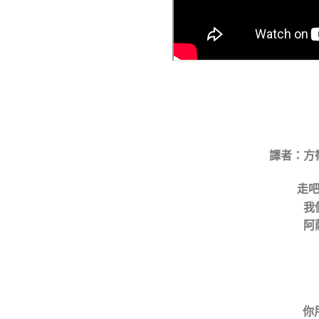
譯者：方
走
我
阿
你