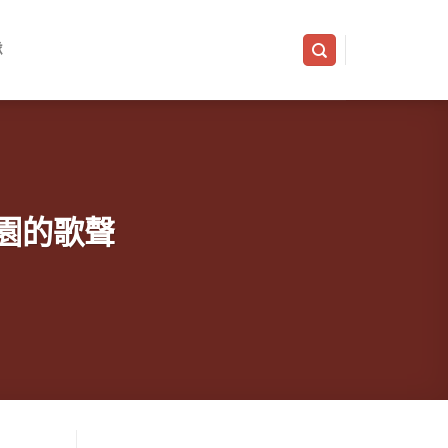
隊
省茶園的歌聲