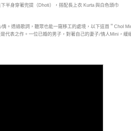
是下半身穿著兜提（
），搭配長上衣
與白色頭巾
Dhoti
Kurta
心情。透過歌詞，聽眾也能一窺移工的處境，以下這首＂
Chol Mi
便是代表之作。一位已婚的男子，對著自己的妻子/情人
，緩
Mini