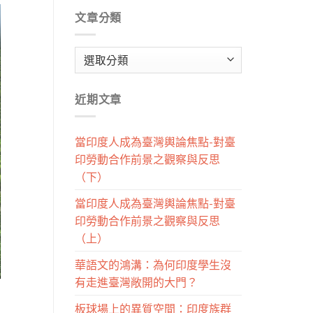
文章分類
文
章
分
近期文章
類
當印度人成為臺灣輿論焦點-對臺
印勞動合作前景之觀察與反思
（下）
當印度人成為臺灣輿論焦點-對臺
印勞動合作前景之觀察與反思
（上）
華語文的鴻溝：為何印度學生沒
有走進臺灣敞開的大門？
板球場上的異質空間：印度族群