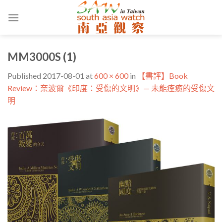
Skip
to
content
MM3000S (1)
Published
2017-08-01
at
600 × 600
in
【書評】Book
Review：奈波爾《印度：受傷的文明》— 未能痊癒的受傷文
明