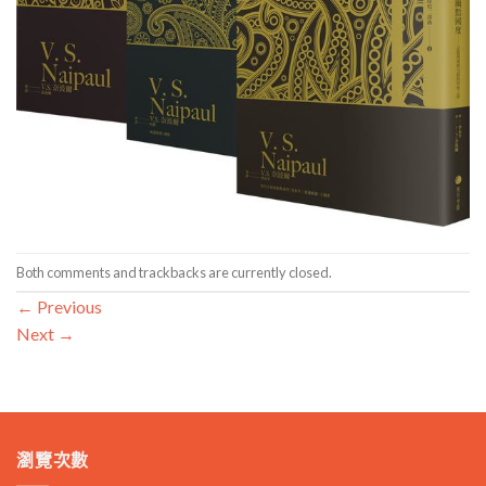
Both comments and trackbacks are currently closed.
←
Previous
Next
→
瀏覽次數