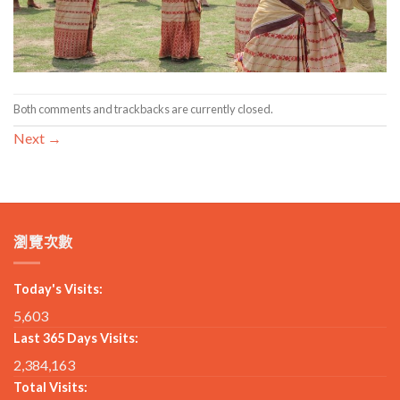
Both comments and trackbacks are currently closed.
Next
→
瀏覽次數
Today's Visits:
5,603
Last 365 Days Visits:
2,384,163
Total Visits: