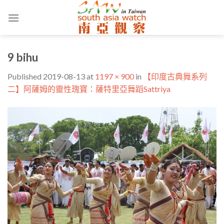
Skip
to
content
9 bihu
Published
2019-08-13
at
1197 × 900
in
【印度古典舞系列
二】阿薩姆的靈性瑰寶：薩特里亞舞蹈Sattriya