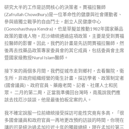
研究大半的工作是訪問核心的決策者。賈福拉醫師
(Zafrullah Chowdhury)是一位革命性的健康與社會運動者、
參與過獨立戰爭的自由鬥士，創立人民健康中心
(Gonoshasthaya Kendra)，也是草擬並推動1982年國家藥品
政策的靈魂人物。厄沙總統通過這項政策，主要是受到賈福
拉醫師的影響。因此，我們的計畫是先訪問賈福拉醫師，然
後再去找藥品政策專家委員會的其它成員，包括委員會主席
暨國家級教授Nurul Islam醫師。
接下來的兩個多月間，我們從城市走到鄉村，去看醫院，衛
生所，非政府組織經營的衛生計畫，採訪學者、政策制定者
(國會議員)、政府官員、藥廠老闆、記者、社運人士和民
眾。 二月的第二周，正當我準備回台灣時，南風說我們應
該去找厄沙談談，他是最後拍板定案的人。
我不確定說服一位前總統接受採訪可能性究竟有多高，「很
多國會議員和政府官員一再地更改預約訪談的時間，你現在
講的可是統治過孟加拉近十年的獨裁總統，現在孟加拉第三