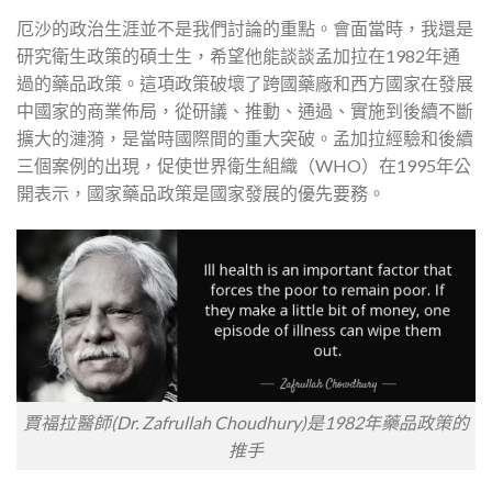
厄沙的政治生涯並不是我們討論的重點。會面當時，我還是
研究衛生政策的碩士生，希望他能談談孟加拉在1982年通
過的藥品政策。這項政策破壞了跨國藥廠和西方國家在發展
中國家的商業佈局，從研議、推動、通過、實施到後續不斷
擴大的漣漪，是當時國際間的重大突破。孟加拉經驗和後續
三個案例的出現，促使世界衛生組織（WHO）在1995年公
開表示，國家藥品政策是國家發展的優先要務。
賈福拉醫師(Dr. Zafrullah Choudhury)是1982年藥品政策的
推手