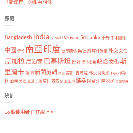
「新印度」的銀幕想像
標籤
India
Bangladesh
Sri Lanka
Pakistan
Nepal
不丹
中印關係
南亞
印度
中國
外交
女性
吳德朗
喀什米爾
伊朗
台印關係
孟加拉
巴基斯坦
斯
政治
尼泊爾
文化
影評
恐怖主義
里蘭卡
新聞剪輯
新聞
書評
曾育慧
林汝羽
穆斯
毛派
旅遊
科技
選舉
林
緬甸
阿富汗
陳牧民
莫迪
西藏
美國
能源
講座
軍事
英國
馬爾地夫
統計
16 個使用者
正在線上。