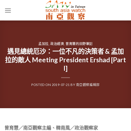
Skip
to
content
孟加拉
,
政治經濟
,
曾育慧的田野筆記
遇見總統厄沙：一位不凡的決策者 & 孟加
拉的敵人 Meeting President Ershad [Part
I]
POSTED ON
2019-07-21
BY
南亞觀察編輯部
曾育慧／南亞觀察主編、韓南風／政治觀察家