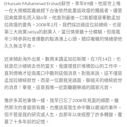
(Hussain Muhammad Ershad)辭世，享年89歲。他是世上唯
一在大規模起義被趕下台後依然能重返政壇的獨裁者。儘管
因貪腐罪名而入獄6年，他直到最後一口氣都還是牽動孟加
拉政壇的要角。2008年2月，我們採訪過這位前總統，也是
第三大政黨Jatiya的創黨人，當日情景雖十分模糊，但南風
年少時參與社會運動的點滴湧上心頭，錯綜複雜的情緒使他
久久無法平息。
近來頻赴海外出差，數周未讀孟加拉新聞，在7月14日，也
就是厄沙總統去世的當天，我還埋首於堆積如山的工作中，
直到傍晚才從南風口中聽到這個消息。對我來說，這不僅是
孟加拉總統逝世，而是一位跟我見過面、聊過天的總統逝世
的消息！畢竟，這是我唯一近距離觀察過的國家元首。
像許多其他事情一樣，我早已忘了2008年見面的細節。雖
然那次的會面很有趣，也應該是我生命中難以磨滅的事件，
但不管是我的研究或人生，自那年以來經歷了許多轉變，覆
蓋了十多年前的記憶。