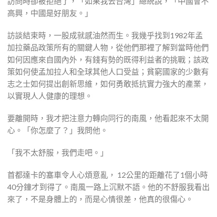
訪問時卻被拒絕了，「如果我去台灣」總統說，「中國會不
高興，中國是好朋友。」
訪談結束時，一股成就感油然而生。我幾乎找到1982年孟
加拉藥品政策所有的關鍵人物，從他們那裡了解到當時他們
如何因應來自國內外，有錢有勢的既得利益者的挑戰；該政
策如何使孟加拉人和全球其他人口受益；貧窮國家的少數有
志之士如何提出創新思維，如何勇敢抵抗實力強大的產業，
以實現人人健康的理想。
要離開時，我才把注意力轉向同行的南風，他看起來不太開
心。「你怎麼了？」我問他。
「我不太舒服，我們走吧。」
首都達卡的塞車令人心煩意亂， 12公里的距離花了1個小時
40分鐘才到得了。南風一路上沉默不語。他的不舒服我看出
來了，不是身體上的，而是心情很差，他真的很傷心。