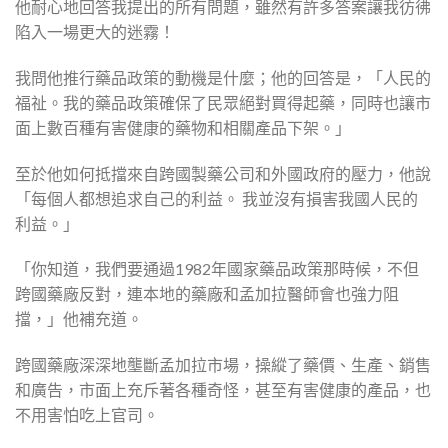
他耐心地回答我提出的所有問題，雖然有許多答案讓我彷彿
陷入一場更大的迷霧！
我問他推行藥品政策的動機是什麼；他的回答是，「人民的
福祉。我的藥品政策確保了民眾絕對買得起藥，同時也讓市
面上數百種有害健康的藥物和相關產品下架。」
至於他如何抵擋來自跨國製藥公司和外國政府的壓力，他說
「每個人都想追求自己的利益。 我並沒有損害我國人民的
利益。」
「你知道，我們要通過1982年國家藥品政策那時候，不但
跨國藥廠反對，連本地的藥廠和孟加拉醫師會也強力阻
擋，」他補充道。
跨國藥廠深深地壟斷孟加拉市場，操縱了藥價、生產、銷售
和廣告，市面上充斥著各種奇怪，甚至有害健康的產品，也
不用害怕吃上官司。