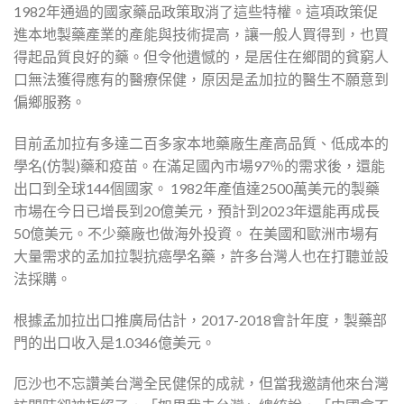
1982年通過的國家藥品政策取消了這些特權。這項政策促
進本地製藥產業的產能與技術提高，讓一般人買得到，也買
得起品質良好的藥。但令他遺憾的，是居住在鄉間的貧窮人
口無法獲得應有的醫療保健，原因是孟加拉的醫生不願意到
偏鄉服務。
目前孟加拉有多達二百多家本地藥廠生產高品質、低成本的
學名(仿製)藥和疫苗。在滿足國內市場97％的需求後，還能
出口到全球144個國家。 1982年產值達2500萬美元的製藥
市場在今日已增長到20億美元，預計到2023年還能再成長
50億美元。不少藥廠也做海外投資。 在美國和歐洲市場有
大量需求的孟加拉製抗癌學名藥，許多台灣人也在打聽並設
法採購。
根據孟加拉出口推廣局估計，2017-2018會計年度，製藥部
門的出口收入是1.0346億美元。
厄沙也不忘讚美台灣全民健保的成就，但當我邀請他來台灣