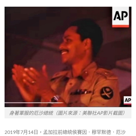
身著軍服的厄沙總統（圖片來源：美聯社AP影片截圖）
2019年7月14日，孟加拉前總統侯賽因．穆罕默德．厄沙