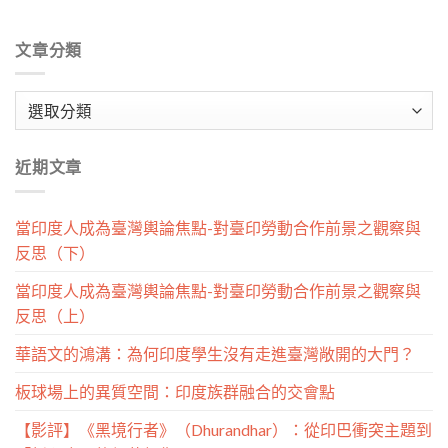
文章分類
文
章
分
近期文章
類
當印度人成為臺灣輿論焦點-對臺印勞動合作前景之觀察與
反思（下）
當印度人成為臺灣輿論焦點-對臺印勞動合作前景之觀察與
反思（上）
華語文的鴻溝：為何印度學生沒有走進臺灣敞開的大門？
板球場上的異質空間：印度族群融合的交會點
【影評】《黑境行者》（Dhurandhar）：從印巴衝突主題到