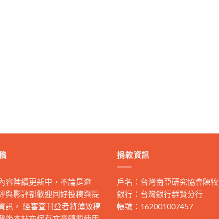
稿
捐款資訊
內容陸續更新中，不論是遊
戶名：台灣南亞研究協會陳牧
評與影評都歡迎同好投稿與提
銀行：台灣銀行群賢分行
資訊， 經審查刊登者將薄致稿
帳號：162001007457
登後本站亦保有文章轉載使用