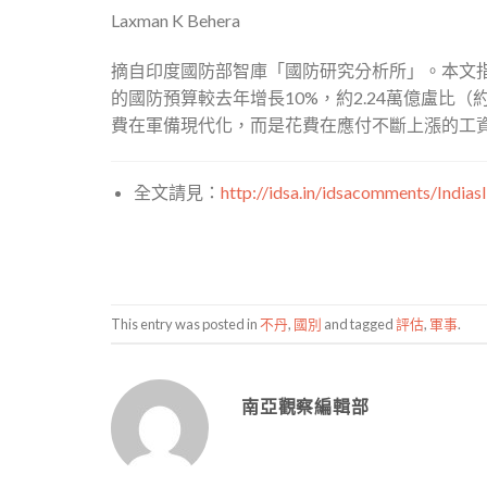
Laxman K Behera
摘自印度國防部智庫「國防研究分析所」。本文指出
的國防預算較去年增長10%，約2.24萬億盧比（約合
費在軍備現代化，而是花費在應付不斷上漲的工
全文請見：
http://idsa.in/idsacomments/Indi
This entry was posted in
不丹
,
國別
and tagged
評估
,
軍事
.
南亞觀察編輯部