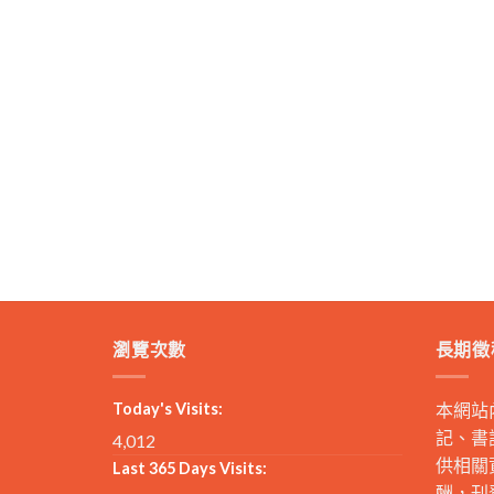
瀏覽次數
長期徵
Today's Visits:
本網站
記、書
4,012
供相關
Last 365 Days Visits:
酬，刊