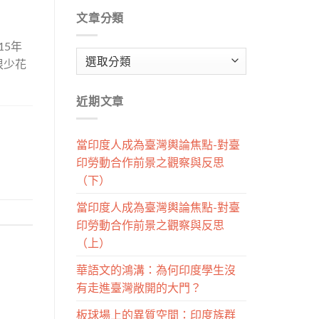
文章分類
15年
文
很少花
章
分
近期文章
類
當印度人成為臺灣輿論焦點-對臺
印勞動合作前景之觀察與反思
（下）
當印度人成為臺灣輿論焦點-對臺
印勞動合作前景之觀察與反思
（上）
華語文的鴻溝：為何印度學生沒
有走進臺灣敞開的大門？
板球場上的異質空間：印度族群