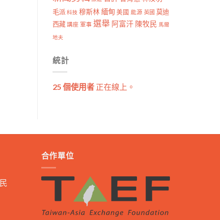
穆斯林
緬甸
毛派
莫迪
美國
能源
科技
英國
選舉
阿富汗
陳牧民
西藏
講座
軍事
馬爾
地夫
統計
25 個使用者
正在線上。
合作單位
民