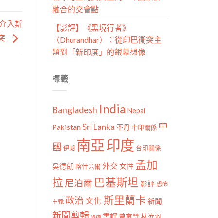
融合的交會點
介入斯
【影評】《黑境行者》
突
（Dhurandhar）：從印巴衝突主
題到「新印度」的銀幕想像
標籤
India
Bangladesh
Nepal
中
Sri Lanka
Pakistan
不丹
中印關係
南亞
印度
國
伊朗
台印關係
孟加
外交
女性
吳德朗
喀什米爾
拉
巴基斯坦
尼泊爾
影評
恐怖
斯里蘭卡
政治
文化
新聞
主義
新聞剪輯
書評
曾育慧
林汝羽
旅遊