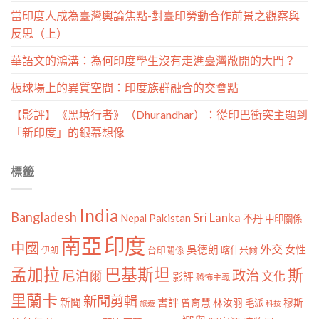
當印度人成為臺灣輿論焦點-對臺印勞動合作前景之觀察與
反思（上）
華語文的鴻溝：為何印度學生沒有走進臺灣敞開的大門？
板球場上的異質空間：印度族群融合的交會點
【影評】《黑境行者》（Dhurandhar）：從印巴衝突主題到
「新印度」的銀幕想像
標籤
India
Bangladesh
Sri Lanka
Pakistan
Nepal
不丹
中印關係
南亞
印度
中國
外交
女性
吳德朗
喀什米爾
伊朗
台印關係
孟加拉
巴基斯坦
斯
政治
尼泊爾
文化
影評
恐怖主義
里蘭卡
新聞剪輯
新聞
書評
曾育慧
林汝羽
穆斯
毛派
旅遊
科技