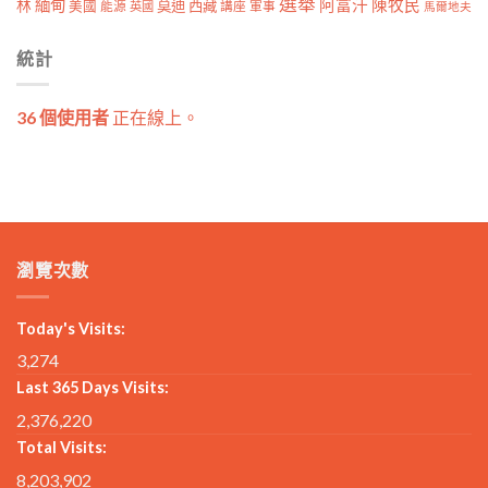
選舉
林
緬甸
阿富汗
陳牧民
莫迪
西藏
美國
能源
講座
軍事
英國
馬爾地夫
統計
36 個使用者
正在線上。
瀏覽次數
Today's Visits:
3,274
Last 365 Days Visits:
2,376,220
Total Visits:
8,203,902