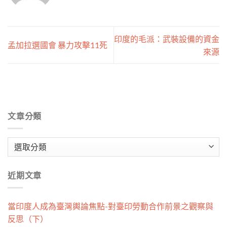
印度的毛派：武裝設備的資金
孟加拉選國會 暴力攻擊11死
來源
文章分類
文
章
分
近期文章
類
當印度人成為臺灣輿論焦點-對臺印勞動合作前景之觀察與
反思（下）