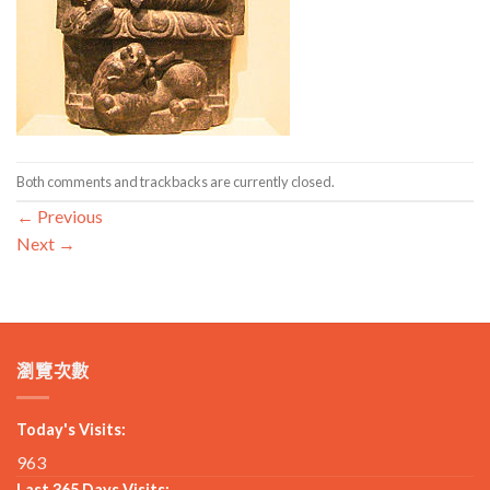
Both comments and trackbacks are currently closed.
←
Previous
Next
→
瀏覽次數
Today's Visits:
963
Last 365 Days Visits: