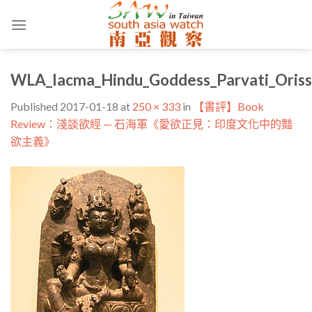
Skip
to
content
WLA_lacma_Hindu_Goddess_Parvati_Oris
Published
2017-01-18
at
250 × 333
in
【書評】Book
Review：淺談欲經 — 石海軍《愛欲正見：印度文化中的豔
欲主義》