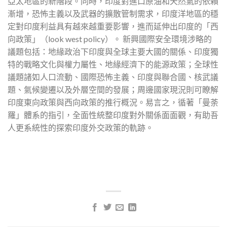
亞太地區的新階段。同時，印度對進口原油和天然氣的依賴
漸增，恐怖主義以及武器的擴散管制需求，印度洋地區的穩
定對印度利益具有越來越重要影響，進而延伸出印度的「西
向政策」（look west policy）。 新興國際安全環境涉略的
議題包括：地緣政治下印度與全球主要大國的關係、印度獨
特的戰略文化與權力屬性、地緣經濟下的能源政策；全球性
議題諸如人口流動、國際恐怖主義、印度與聯合國、核武議
題、氣候變遷以及外層空間的發展；周邊國家現況則可瞭解
印度東向政策與西向政策的推行概況。易言之，循著「曼荼
羅」體系的指引，全面性統整印度對外關係面面觀，有助吾
人更系統性的探索印度外交政策的軌跡。