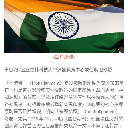
〈
圖片來源
〉
李思嫺 /國立雲林科技大學通識教育中心兼任助理教授
「不結盟」（Nonalignment）是冷戰時期印度外交政策的基
石，也是普遍對於印度外交政策的既定印象，然而導因「中
國崛起」的效應，以及現任總理莫迪有別以往領導人的鮮明
外交風格，有相當多論者重新省思印度外交政策的核心指導
原則是否已然轉變，朝向「多邊結盟」（multialignment）
發展。尤其 2015 年 12月印度《國會期刊》刊登現任反對黨
國大黨批評首任總理尼赫魯外交政策一文，不僅引起討論，