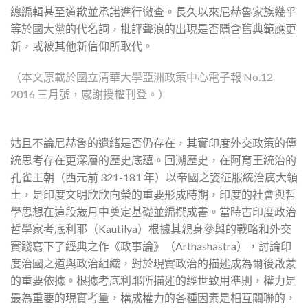
總編輯甚至道歉並承諾進行徹查。長久以來尼赫魯家族幾乎
等於國大黨的代名詞，批評聲浪的出現是否隱含舊典範應更
新，或被其他新信仰所取代。
（本文原載於國立清華大學亞洲政策中心電子報 No.12
2016 三月號，感謝授權刊登。）
姑且不論尼赫魯的遺緒是否仍存在，其實印度外交政策的傳
統思考存在更深層的歷史底蘊。回溯歷史，在阿育王統治的
孔雀王朝（西元前 321-181 年）以帝國之姿征服統治廣大領
土，是印度文明欣欣向榮的重要形成時期，印度的社會與哲
學思想在這段歲月中奠定基礎並編撰成書。當時古印度政治
哲學家考底利耶（Kautilya）根據其親身參與的戰略和外交
實踐寫下了經典之作《政事論》（Arthashastra），討論印
度治國之道與政治組織，對於現實政治的描述成為爾後啟蒙
的重要依據。根據考底利耶所描述的經世致用準則，權力是
最為重要的現實考量，構成權力的各種因素是相互關聯的，