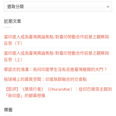
文
章
分
近期文章
類
當印度人成為臺灣輿論焦點-對臺印勞動合作前景之觀察與
反思（下）
當印度人成為臺灣輿論焦點-對臺印勞動合作前景之觀察與
反思（上）
華語文的鴻溝：為何印度學生沒有走進臺灣敞開的大門？
板球場上的異質空間：印度族群融合的交會點
【影評】《黑境行者》（Dhurandhar）：從印巴衝突主題到
「新印度」的銀幕想像
標籤