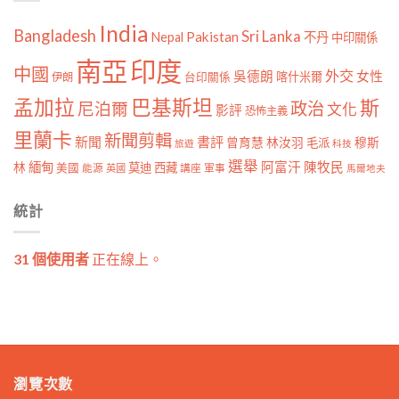
India
Bangladesh
Sri Lanka
Pakistan
Nepal
不丹
中印關係
南亞
印度
中國
外交
女性
吳德朗
喀什米爾
伊朗
台印關係
孟加拉
巴基斯坦
斯
政治
尼泊爾
文化
影評
恐怖主義
里蘭卡
新聞剪輯
新聞
書評
曾育慧
林汝羽
穆斯
毛派
旅遊
科技
選舉
林
緬甸
阿富汗
陳牧民
莫迪
西藏
美國
能源
講座
軍事
英國
馬爾地夫
統計
31 個使用者
正在線上。
瀏覽次數