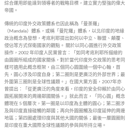
綜合運用即能達到領導者的戰略目標，建立實力堅強的偉大
帝國。
傳統的印度外交政策體系也因此稱為「曼荼羅」
（Mandala）體系，或稱「曼陀羅」體系，以北印度的地緣
政治概念為發想，考底利耶提出如何以中立、聯盟、顛覆、
侵佔等方式保衛國家的觀點。 關於以同心圓進行外交政策
操作，2002 年印度人民黨曾言：「如同考底利耶所描繪的
由圓圈所組成的國家關係，對於當代印度外交政策的思考同
樣可適用此概念框架，由三個同心圓圍繞一個中心軸，首
先，圓心涉及印度自身；第二圈則是更廣泛的外部世界；最
外圍第三圈則是全球性議題。」在國大黨方面，2007年亦
曾提出：「從更廣泛的角度來看，印度的安全仰賴於由同心
圓拓展開來的周邊鄰國關係。」就此而言，「同心圓」概念
體現在 5 個層次，第一圈是以印度為主體的圓心；第二圈涉
及與印度直接碰觸的鄰國；再向外圓圈觸及印度延伸的周邊
地區；第四圈處理印度與其他大國的關係；最後一層圓圈則
是印度在重大國際全球性議題的參與與所持立場。