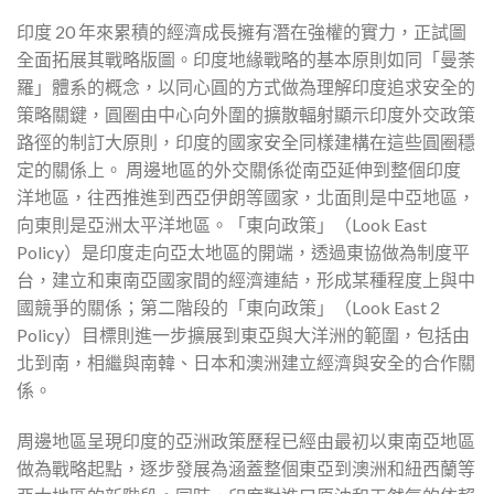
印度 20 年來累積的經濟成長擁有潛在強權的實力，正試圖
全面拓展其戰略版圖。印度地緣戰略的基本原則如同「曼荼
羅」體系的概念，以同心圓的方式做為理解印度追求安全的
策略關鍵，圓圈由中心向外圍的擴散輻射顯示印度外交政策
路徑的制訂大原則，印度的國家安全同樣建構在這些圓圈穩
定的關係上。 周邊地區的外交關係從南亞延伸到整個印度
洋地區，往西推進到西亞伊朗等國家，北面則是中亞地區，
向東則是亞洲太平洋地區。「東向政策」（Look East
Policy）是印度走向亞太地區的開端，透過東協做為制度平
台，建立和東南亞國家間的經濟連結，形成某種程度上與中
國競爭的關係；第二階段的「東向政策」（Look East 2
Policy）目標則進一步擴展到東亞與大洋洲的範圍，包括由
北到南，相繼與南韓、日本和澳洲建立經濟與安全的合作關
係。
周邊地區呈現印度的亞洲政策歷程已經由最初以東南亞地區
做為戰略起點，逐步發展為涵蓋整個東亞到澳洲和紐西蘭等