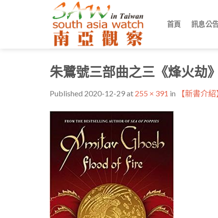
Skip
to
首頁
訊息公
content
朱鷺號三部曲之三《烽火劫
Published
2020-12-29
at
255 × 391
in
【新書介紹