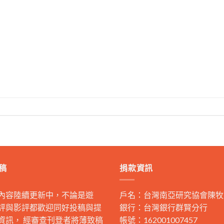
稿
捐款資訊
內容陸續更新中，不論是遊
戶名：台灣南亞研究協會陳牧
評與影評都歡迎同好投稿與提
銀行：台灣銀行群賢分行
資訊， 經審查刊登者將薄致稿
帳號：162001007457