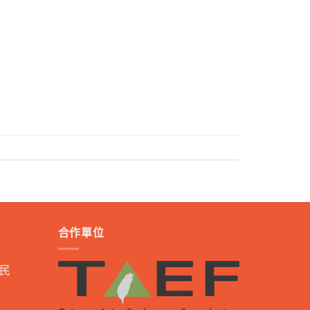
合作單位
民