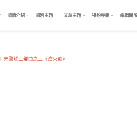
告
國情介紹
國別主題
文章主題
特約專欄
編輯團
》
】朱鷺號三部曲之三《烽火劫》