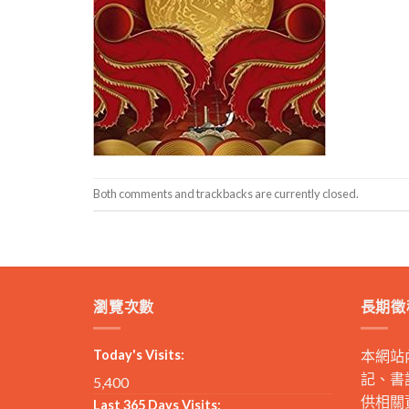
Both comments and trackbacks are currently closed.
瀏覽次數
長期徵
Today's Visits:
本網站
記、書
5,400
供相關
Last 365 Days Visits: