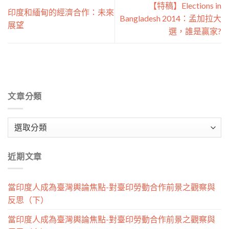
【特稿】Elections in
印度和緬甸的經濟合作：未來
Bangladesh 2014：孟加拉大
展望
選，誰是贏家?
文章分類
文
章
分
近期文章
類
當印度人成為臺灣輿論焦點-對臺印勞動合作前景之觀察與
反思（下）
當印度人成為臺灣輿論焦點-對臺印勞動合作前景之觀察與