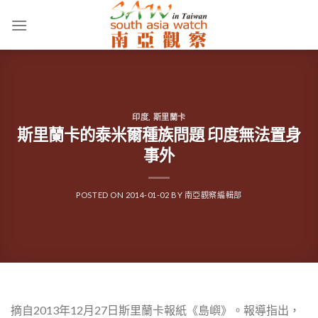
Skip
to
content
印度
,
斯里蘭卡
斯里蘭卡的泰米爾種族問題 印度無法置身
事外
POSTED ON
2014-01-02
BY
南亞觀察編輯部
摘自2013年12月27日斯里蘭卡報紙《島嶼》。報導指出，