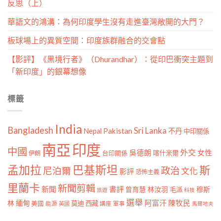
反思（上）
華語文的鴻溝：為何印度學生沒有走進臺灣敞開的大門？
板球場上的異質空間：印度族群融合的交會點
【影評】《黑境行者》（Dhurandhar）：從印巴衝突主題到
「新印度」的銀幕想像
標籤
India
Bangladesh
Sri Lanka
Pakistan
Nepal
不丹
中印關係
南亞
印度
中國
外交
女性
吳德朗
喀什米爾
伊朗
台印關係
孟加拉
巴基斯坦
斯
政治
尼泊爾
文化
影評
恐怖主義
里蘭卡
新聞剪輯
新聞
書評
曾育慧
林汝羽
穆斯
毛派
旅遊
科技
選舉
林
緬甸
阿富汗
陳牧民
莫迪
西藏
美國
能源
講座
軍事
英國
馬爾地夫