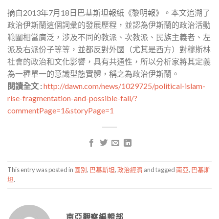
摘自2013年7月18日巴基斯坦報紙《黎明報》。本文追溯了
政治伊斯蘭這個詞彙的發展歷程，並認為伊斯蘭的政治活動
範圍相當廣泛，涉及不同的教派、次教派、民族主義者、左
派及右派份子等等，並都反對外國（尤其是西方）對穆斯林
社會的政治和文化影響，具有共通性，所以分析家將其定義
為一種單一的意識型態實體，稱之為政治伊斯蘭。
閱讀全文 :
http://dawn.com/news/1029725/political-islam-
rise-fragmentation-and-possible-fall/?
commentPage=1&storyPage=1
This entry was posted in
國別
,
巴基斯坦
,
政治經濟
and tagged
南亞
,
巴基斯
坦
.
南亞觀察編輯部