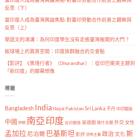
反思（下）
當印度人成為臺灣輿論焦點-對臺印勞動合作前景之觀察與
反思（上）
華語文的鴻溝：為何印度學生沒有走進臺灣敞開的大門？
板球場上的異質空間：印度族群融合的交會點
【影評】《黑境行者》（Dhurandhar）：從印巴衝突主題到
「新印度」的銀幕想像
標籤
India
Bangladesh
Sri Lanka
Pakistan
Nepal
不丹
中印關係
南亞
印度
中國
外交
女性
吳德朗
喀什米爾
伊朗
台印關係
孟加拉
巴基斯坦
斯
政治
尼泊爾
文化
影評
恐怖主義