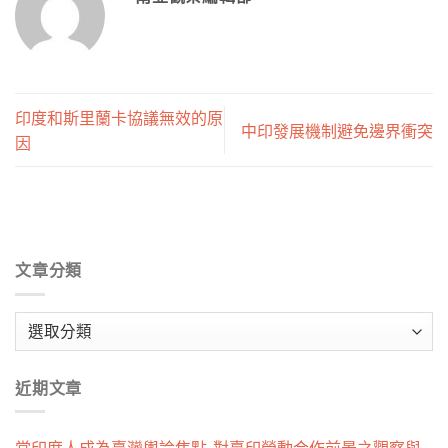
印度和斯里蘭卡協議無效的原
中印發展機制避免邊界衝突
因
文章分類
文
章
分
近期文章
類
當印度人成為臺灣輿論焦點-對臺印勞動合作前景之觀察與