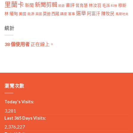
里蘭卡
新聞剪輯
新聞
書評
曾育慧
林汝羽
穆斯
毛派
旅遊
科技
選舉
林
緬甸
阿富汗
陳牧民
莫迪
西藏
美國
能源
講座
軍事
英國
馬爾地夫
統計
38 個使用者
正在線上。
瀏覽次數
Today's Visits:
3,281
Last 365 Days Visits:
2,376,227