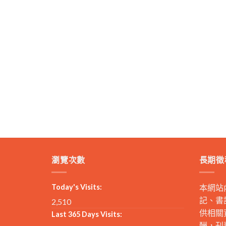
瀏覽次數
長期徵
Today's Visits:
本網站
記、書
2,510
供相關
Last 365 Days Visits:
酬，刊