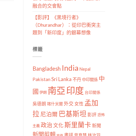
融合的交會點
【影評】《黑境行者》
（Dhurandhar）：從印巴衝突主
題到「新印度」的銀幕想像
標籤
India
Bangladesh
Nepal
中
Sri Lanka
Pakistan
不丹
中印關係
南亞
印度
國
伊朗
台印關係
孟加
外交
女性
吳德朗
喀什米爾
拉
巴基斯坦
尼泊爾
影評
恐怖
斯里蘭卡
政治
文化
新聞
主義
新聞剪輯
書評
曾育慧
林汝羽
旅遊