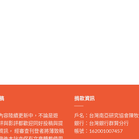
稿
捐款資訊
內容陸續更新中，不論是遊
戶名：台灣南亞研究協會陳牧
評與影評都歡迎同好投稿與提
銀行：台灣銀行群賢分行
資訊， 經審查刊登者將薄致稿
帳號：162001007457
登後本站亦保有文章轉載使用