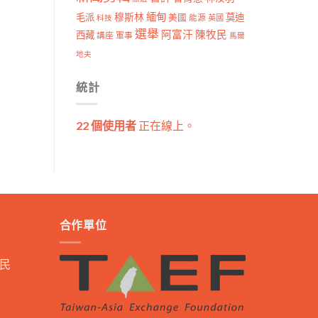
穆斯林
緬甸
毛派
莫迪
美國
能源
科技
英國
選舉
阿富汗
陳牧民
西藏
講座
軍事
馬爾
地夫
統計
22 個使用者
正在線上。
合作單位
民