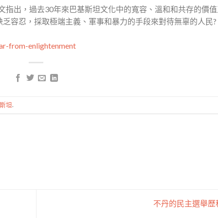
本文指出，過去30年來巴基斯坦文化中的寬容、溫和和共存的價
乏容忍，採取極端主義、軍事和暴力的手段來對待無辜的人民?
ar-from-enlightenment
斯坦
.
不丹的民主選舉歷