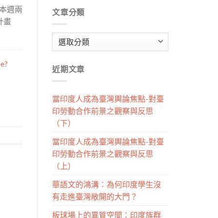
，本週兩
文章分類
計畫
文
章
分
ce?
近期文章
類
當印度人成為臺灣輿論焦點-對臺
印勞動合作前景之觀察與反思
（下）
當印度人成為臺灣輿論焦點-對臺
印勞動合作前景之觀察與反思
（上）
華語文的鴻溝：為何印度學生沒
有走進臺灣敞開的大門？
板球場上的異質空間：印度族群