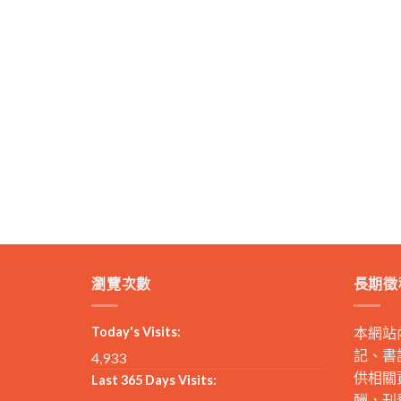
瀏覽次數
長期徵
Today's Visits:
本網站
記、書
4,933
供相關
Last 365 Days Visits:
酬，刊