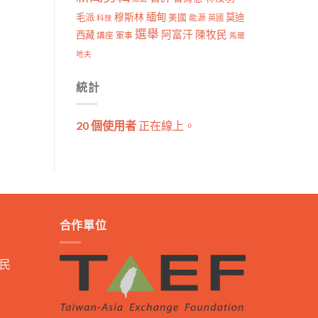
穆斯林
緬甸
毛派
莫迪
美國
能源
科技
英國
選舉
阿富汗
陳牧民
西藏
講座
軍事
馬爾
地夫
統計
20 個使用者
正在線上。
合作單位
民