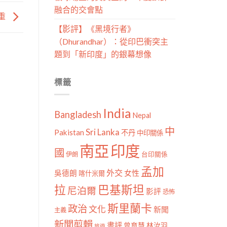
融合的交會點
重
【影評】《黑境行者》
（Dhurandhar）：從印巴衝突主
題到「新印度」的銀幕想像
標籤
India
Bangladesh
Nepal
中
Sri Lanka
Pakistan
不丹
中印關係
南亞
印度
國
伊朗
台印關係
孟加
外交
女性
吳德朗
喀什米爾
拉
巴基斯坦
尼泊爾
影評
恐怖
斯里蘭卡
政治
文化
新聞
主義
新聞剪輯
書評
曾育慧
林汝羽
旅遊