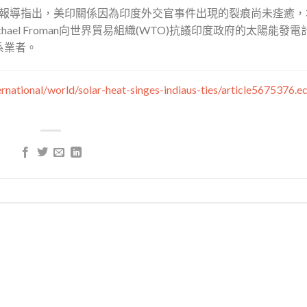
》。報導指出，美印關係因為印度外交官事件出現的裂痕尚未痊癒
el Froman向世界貿易組織(WTO)抗議印度政府的太陽能發電
歧視美系業者。
national/world/solar-heat-singes-indiaus-ties/article5675376.e