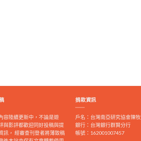
稿
捐款資訊
內容陸續更新中，不論是遊
戶名：台灣南亞研究協會陳牧
評與影評都歡迎同好投稿與提
銀行：台灣銀行群賢分行
資訊， 經審查刊登者將薄致稿
帳號：162001007457
登後本站亦保有文章轉載使用