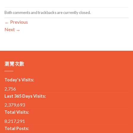
Both comments and trackbacks are currently closed.
←
Previous
Next
→
瀏覽次數
Today's Visits:
2,756
Last 365 Days Visits:
2,379,693
Total Visits:
8,217,291
Total Posts: