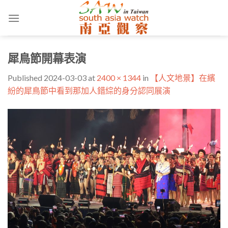
Skip
to
content
犀鳥節開幕表演
Published
2024-03-03
at
2400 × 1344
in
【人文地景】在繽
紛的犀鳥節中看到那加人錯綜的身分認同展演