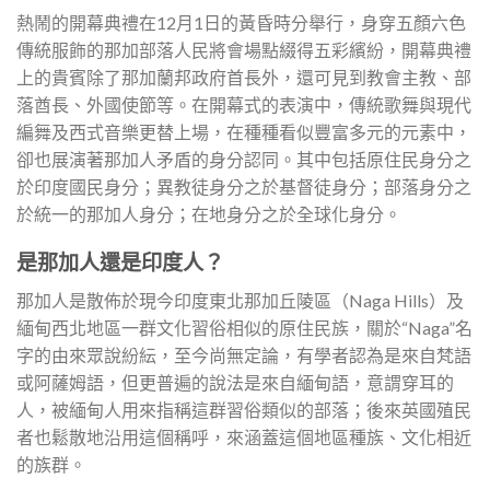
熱鬧的開幕典禮在12月1日的黃昏時分舉行，身穿五顏六色
傳統服飾的那加部落人民將會場點綴得五彩繽紛，開幕典禮
上的貴賓除了那加蘭邦政府首長外，還可見到教會主教、部
落酋長、外國使節等。在開幕式的表演中，傳統歌舞與現代
編舞及西式音樂更替上場，在種種看似豐富多元的元素中，
卻也展演著那加人矛盾的身分認同。其中包括原住民身分之
於印度國民身分；異教徒身分之於基督徒身分；部落身分之
於統一的那加人身分；在地身分之於全球化身分。
是那加人還是印度人？
那加人是散佈於現今印度東北那加丘陵區（Naga Hills）及
緬甸西北地區一群文化習俗相似的原住民族，關於“Naga”名
字的由來眾說紛紜，至今尚無定論，有學者認為是來自梵語
或阿薩姆語，但更普遍的說法是來自緬甸語，意謂穿耳的
人，被緬甸人用來指稱這群習俗類似的部落；後來英國殖民
者也鬆散地沿用這個稱呼，來涵蓋這個地區種族、文化相近
的族群。