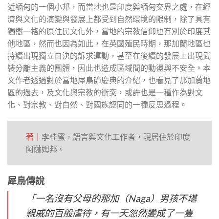
近緬甸的一個小邦，而當地也是印度與緬甸交界之處，在經
濟與文化的演變與發展上都受到自然環境的限制，除了具有
獨樹一格的原住民文化外，當地的宗教信仰也有別於印度其
他地區，然而也因為如此，在英國殖民時期，那加蘭地區也
持續出現獨立自決的訴求運動，甚至在後續的發展上出現武
裝分離主義的團體，因此也造成區域間的動盪與不安全。本
文作者透過對於當地犀鳥節慶典的介紹，也看見了那加蘭地
區的過去，及文化與宗教的衝突，或許也是一種作為對文
化、對宗教、對自然、對國族認同的一種反思過程。
著｜
李桂蜜，語言與文化工作者，現居住於印度
阿薩姆邦。
犀鳥傳說
「一名沒有父母的那加（Naga）男孩不堪
親戚的百般虐待，有一天忽然變成了一隻