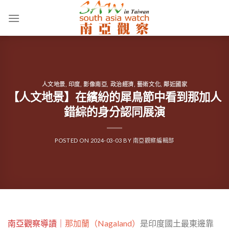
Skip
to
content
人文地景
,
印度
,
影像南亞
,
政治經濟
,
藝術文化
,
鄰近國家
【人文地景】在繽紛的犀鳥節中看到那加人
錯綜的身分認同展演
POSTED ON
2024-03-03
BY
南亞觀察編輯部
南亞觀察導讀｜
那加蘭（Nagaland）
是印度國土最東邊靠