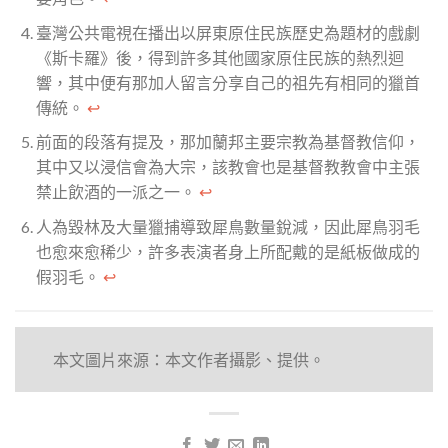
臺灣公共電視在播出以屏東原住民族歷史為題材的戲劇
《斯卡羅》後，得到許多其他國家原住民族的熱烈迴
響，其中便有那加人留言分享自己的祖先有相同的獵首
傳統。
↩︎
前面的段落有提及，那加蘭邦主要宗教為基督教信仰，
其中又以浸信會為大宗，該教會也是基督教教會中主張
禁止飲酒的一派之一。
↩︎
人為毀林及大量獵捕導致犀鳥數量銳減，因此犀鳥羽毛
也愈來愈稀少，許多表演者身上所配戴的是紙板做成的
假羽毛。
↩︎
本文圖片來源：本文作者攝影、提供。