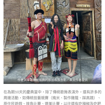
作者與身著傳統服飾的那加各族合影／本文作者提供
在為期10天的慶典當中，除了傳統歌舞表演外，還有許多的
周邊活動，如傳統技藝競賽（搗米、製作雞籠、踩高蹺）、
原住民遊戲、摔角比賽、選美比賽，以往還有吃辣椒及吃肥