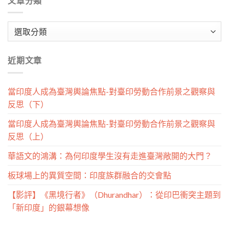
文章分類
文
章
分
近期文章
類
當印度人成為臺灣輿論焦點-對臺印勞動合作前景之觀察與
反思（下）
當印度人成為臺灣輿論焦點-對臺印勞動合作前景之觀察與
反思（上）
華語文的鴻溝：為何印度學生沒有走進臺灣敞開的大門？
板球場上的異質空間：印度族群融合的交會點
【影評】《黑境行者》（Dhurandhar）：從印巴衝突主題到
「新印度」的銀幕想像