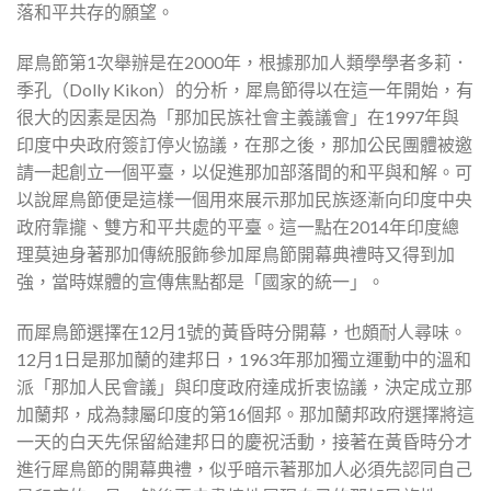
落和平共存的願望。
犀鳥節第1次舉辦是在2000年，根據那加人類學學者多莉．
季孔（Dolly Kikon）的分析，犀鳥節得以在這一年開始，有
很大的因素是因為「那加民族社會主義議會」在1997年與
印度中央政府簽訂停火協議，在那之後，那加公民團體被邀
請一起創立一個平臺，以促進那加部落間的和平與和解。可
以說犀鳥節便是這樣一個用來展示那加民族逐漸向印度中央
政府靠攏、雙方和平共處的平臺。這一點在2014年印度總
理莫迪身著那加傳統服飾參加犀鳥節開幕典禮時又得到加
強，當時媒體的宣傳焦點都是「國家的統一」。
而犀鳥節選擇在12月1號的黃昏時分開幕，也頗耐人尋味。
12月1日是那加蘭的建邦日，1963年那加獨立運動中的溫和
派「那加人民會議」與印度政府達成折衷協議，決定成立那
加蘭邦，成為隸屬印度的第16個邦。那加蘭邦政府選擇將這
一天的白天先保留給建邦日的慶祝活動，接著在黃昏時分才
進行犀鳥節的開幕典禮，似乎暗示著那加人必須先認同自己