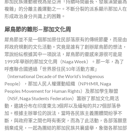
那加民族運動被視為是亞洲「持續時間最長、發展演變最為
複雜」的分離主義運動之一。不斷分裂的派系顯示那加人在
形成政治身分共識上的困難。
犀鳥節的雛形—那加文化周
犀鳥節並不是一個那加原住民部落原有的傳統節慶，而是由
邦政府規劃的文化活動。究竟是誰有了創辦犀鳥節的想法，
眾說紛紜根據其中一項說法，犀鳥節的靈感來源很可能是
1993年舉辦的那加文化周（Naga Week）。那一年，為了
呼應聯合國通過「世界原住民10年活動方案」
（International Decade of the World’s Indigenous
People），那加人民人權運動組織（NPHMR, Naga
Peoples Movement for Human Rights）及那加學生聯盟
（NSF, Naga Students Federation）籌辦了那加文化周活
動，邀請分布在印度東北3個邦以及緬甸的共27個部落參
加。根據主辦單位的說法，當時各民族主義團體間紛爭不
斷，與政府軍之間也時有衝突，而為了此活動，各部落願意
捐棄成見，一起為團結的那加民族共襄盛舉，象徵各那加部