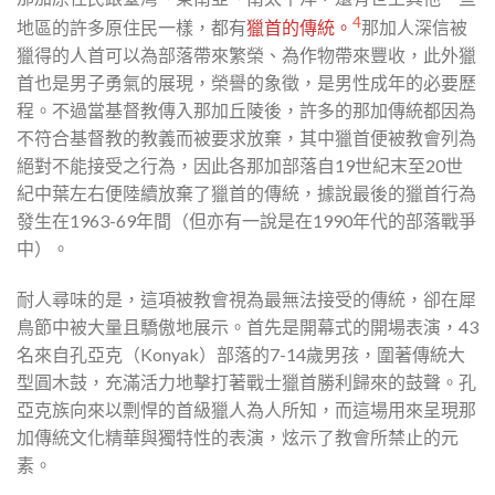
4
地區的許多原住民一樣，都有
獵首的傳統。
那加人深信被
獵得的人首可以為部落帶來繁榮、為作物帶來豐收，此外獵
首也是男子勇氣的展現，榮譽的象徵，是男性成年的必要歷
程。不過當基督教傳入那加丘陵後，許多的那加傳統都因為
不符合基督教的教義而被要求放棄，其中獵首便被教會列為
絕對不能接受之行為，因此各那加部落自19世紀末至20世
紀中葉左右便陸續放棄了獵首的傳統，據說最後的獵首行為
發生在1963-69年間（但亦有一說是在1990年代的部落戰爭
中）。
耐人尋味的是，這項被教會視為最無法接受的傳統，卻在犀
鳥節中被大量且驕傲地展示。首先是開幕式的開場表演，43
名來自孔亞克（Konyak）部落的7-14歲男孩，圍著傳統大
型圓木鼓，充滿活力地擊打著戰士獵首勝利歸來的鼓聲。孔
亞克族向來以剽悍的首級獵人為人所知，而這場用來呈現那
加傳統文化精華與獨特性的表演，炫示了教會所禁止的元
素。