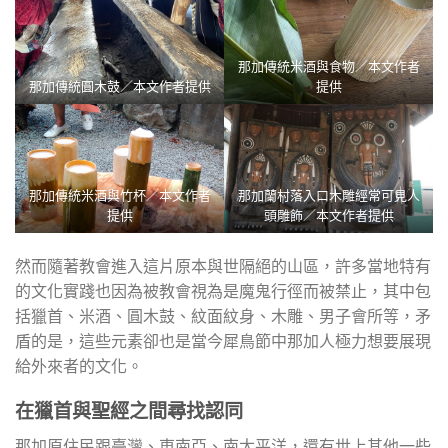
那加傳統米酒與食物／本文作者
那加傳統圓木鼓／本文作者提供
提供
那加傳統米酒與竹杯／本文作者
那加蘭村落入口木雕經常可見人
提供
頭雕飾／本文作者提供
然而隨著教會進入這片原本與世隔絕的山區，許多當地特有
的文化實踐也因為被教會視為是魔鬼行徑而被禁止，其中包
括獵首、米酒、圓木鼓、紋面紋身、木雕、男子會所等，矛
盾的是，這些元素卻也是當今犀鳥節中那加人極力想要展現
給外來者的文化。
在獵首與聖經之間尋找認同
那加原住民跟臺灣、東南亞、南太平洋，還有世上其他一些