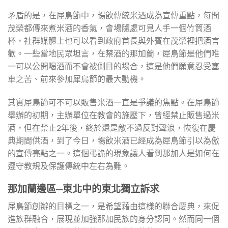
矛盾的是，在犀鳥節中，暢飲傳統米酒成為宣傳重點，每間
茂榮都傳來煮米酒的香氣，會場隨處可見人手一個竹筒酒
杯，社群媒體上也可以看到政府首長與外賓在茂榮裡把酒言
歡。一些當地民眾坦言，在禁酒的那加蘭，犀鳥節是他們唯
一可以公開喝酒而不會被側目的場合，這是他們願意忍受塞
車之苦、前來參加犀鳥節的最大動機。
其實犀鳥節可不可以販售米酒一直是爭議的焦點。在犀鳥節
舉辦的初期，主辦單位在教會的施壓下，曾經禁止販售過米
酒，但在禁止2年後，終於還是敵不過反對聲浪，恢復在慶
典期間供酒，到了今日，暢飲米酒已經成為犀鳥節引以為傲
的宣傳亮點之一。這個弔詭的現象讓人看到那加人是如何在
遵守教規及保護傳統中左右為難。
那加蘭邊區─東北中的東北獨立訴求
犀鳥節創辦的目標之一，是希望藉由這樣的聯合慶典，來促
進族群融合，展現並加強那加民族的身分認同。然而同一個