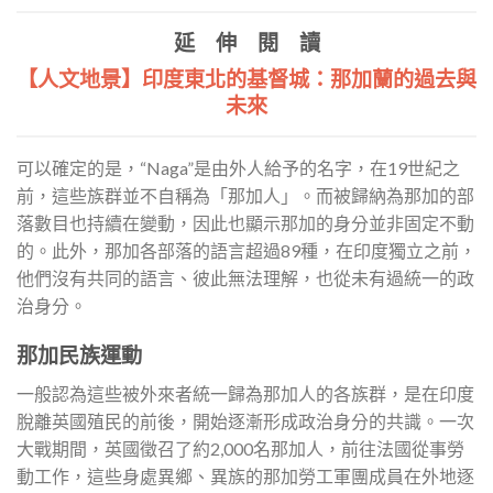
延 伸 閱 讀
【人文地景】印度東北的基督城：那加蘭的過去與
未來
可以確定的是，“Naga”是由外人給予的名字，在19世紀之
前，這些族群並不自稱為「那加人」。而被歸納為那加的部
落數目也持續在變動，因此也顯示那加的身分並非固定不動
的。此外，那加各部落的語言超過89種，在印度獨立之前，
他們沒有共同的語言、彼此無法理解，也從未有過統一的政
治身分。
那加民族運動
一般認為這些被外來者統一歸為那加人的各族群，是在印度
脫離英國殖民的前後，開始逐漸形成政治身分的共識。一次
大戰期間，英國徵召了約2,000名那加人，前往法國從事勞
動工作，這些身處異鄉、異族的那加勞工軍團成員在外地逐