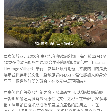
那加蘭邦山景／本文作者提供
犀鳥節於西元2000年由那加蘭邦政府創辦，每年於12月1至
10號在位於首府柯希馬12公里外的紀薩瑪文化村（Kisama
Heritage Village）舉行。當年邦政府創辦此節慶的目的是要
展示並保存那加文化、凝聚族群向心力、強化那加人的身分
認同、促進族群間的融合、在多元中展現團結。
犀鳥節也自許為那加蘭之窗，希望訪客可以透過這個節慶，
一瞥那加蘭這塊擁有豐富原住民文化之地。在舉辦了20多年
後，犀鳥節已經如願成為印度最負盛名的慶典之一，在
2023年共吸引了15萬名遊客，不過訪客數字的最高峰是在