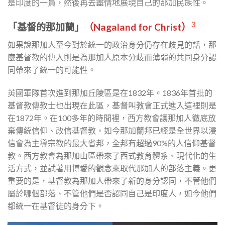
是印度的一員，然後再去盡情地展現自己的那加民族性。
3
「基督的那加蘭」
（Nagaland for Christ）
如果說那加人至今對於統一的政治身分仍存在歧見的話，那
麼基督教的傳入則是為那加人原本分歧而薄弱的共同身分認
同帶來了統一的可能性。
英國軍隊首次進到那加丘陵區是在1832年。1836年首批的
基督教傳教士也出現在此區，基督叫教會正式進入這裡則是
在1872年。在100多年的時間裡，西方教會讓那加人徹底放
棄傳統信仰、改信基督教，如今那加蘭邦已經是全世界以浸
信會為主導宗教的最大省邦，全邦有超過90%的人信仰基督
教。西方教會為那加山區帶來了西式教育體系、現代化的生
活方式，並試著用博愛的觀念來取代那加人的部落主義。更
重要的是，基督教為那加人帶來了新的身分認同，不管他們
屬於哪個部落、不管他們是否認同自己是印度人，如今他們
都統一在基督徒的身分下。