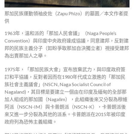
那加民族運動領袖皮佐（Zapu Phizo）的墓園／本文作者提
供
1963年，溫和派的「那加人民會議」（Naga People’s
Convention）與印度中央政府達成協議，同意建邦，反對建
邦的民族主義分子（如盼爭取那加自決獨立者）視接受建邦
為出賣那加人之舉。
1975年，「那加民族大會」宣布放棄武力，與印度政府簽
訂和平協議，反對者因而在1980年代成立激進的「那加民
族社會主義議會」(NSCN, Naga Socialist Council of
Nagaland)，其目標是要建立一個由在印度及緬甸的全部那
加人組成的那加國（Nagalim），此組織後來又分裂為穆維
阿派（NSCN-IM）與卡普朗派（NSCN-K），卡普朗派後
來又進一步分裂為其他的派系。卡普朗派在2015年被印度
政府列為恐怖主義組織。