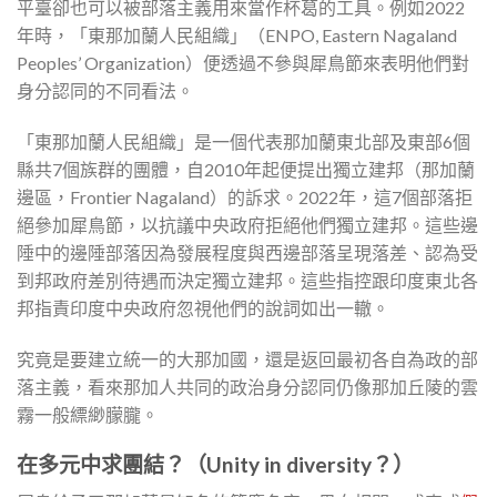
平臺卻也可以被部落主義用來當作杯葛的工具。例如2022
年時，「東那加蘭人民組織」（ENPO, Eastern Nagaland
Peoples’ Organization）便透過不參與犀鳥節來表明他們對
身分認同的不同看法。
「東那加蘭人民組織」是一個代表那加蘭東北部及東部6個
縣共7個族群的團體，自2010年起便提出獨立建邦（那加蘭
邊區，Frontier Nagaland）的訴求。2022年，這7個部落拒
絕參加犀鳥節，以抗議中央政府拒絕他們獨立建邦。這些邊
陲中的邊陲部落因為發展程度與西邊部落呈現落差、認為受
到邦政府差別待遇而決定獨立建邦。這些指控跟印度東北各
邦指責印度中央政府忽視他們的說詞如出一轍。
究竟是要建立統一的大那加國，還是返回最初各自為政的部
落主義，看來那加人共同的政治身分認同仍像那加丘陵的雲
霧一般縹緲朦朧。
在多元中求團結？（
Unity in diversity
？）