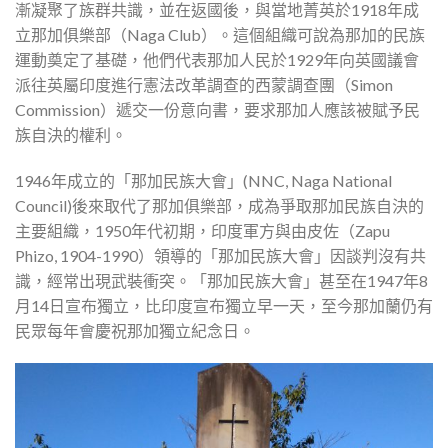
漸凝聚了族群共識，並在返國後，與當地菁英於1918年成
立那加俱樂部（Naga Club）。這個組織可說為那加的民族
運動奠定了基礎，他們代表那加人民於1929年向英國議會
派往英屬印度進行憲法改革調查的西蒙調查團（Simon
Commission）遞交一份意向書，要求那加人應該被賦予民
族自決的權利。
1946年成立的「那加民族大會」(NNC, Naga National
Council)後來取代了那加俱樂部，成為爭取那加民族自決的
主要組織，1950年代初期，印度軍方與由皮佐（Zapu
Phizo, 1904-1990）領導的「那加民族大會」因談判沒有共
識，經常出現武裝衝突。「那加民族大會」甚至在1947年8
月14日宣布獨立，比印度宣布獨立早一天，至今那加蘭仍有
民眾每年會慶祝那加獨立紀念日。