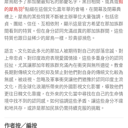
犀鳥給予了那加蘭最知名的節慶名字，黑白相間、或真或
假
6
的犀鳥羽
點綴在這個文化嘉年華的會場，在開幕及閉幕典
禮上，犀鳥的某些特質不斷被主辦單位大量強調，包括忠
貞、團結、信任、互相依附，顯示這是官方希望在那加族群
間看到的特質。但在身分認同充滿歧異的那加族群間，這些
特質也跟日益稀少的犀鳥一樣，珍貴卻瀕危。
語言、文化如此多元的那加人被期待對自己的部落忠誠、對
上帝忠貞、對印度政府表現愛國情操，這些多重身分的認同
拉扯，尤其讓那加年輕族群充滿內在衝突與無所適從。教會
長期對傳統文化的貶抑及禁止對他們對自身的傳統文化較為
無感，被歧視、忽略及軍事衝突讓他們猶豫於認同印度主流
文化，而全球化浪潮所帶來的外國影視文化影響，導致他們
更往日韓文化靠攏，在外來的文化當中尋找在自己的生命情
境中找不到的認同感。如何協調這些矛盾、讓這些身分不違
和地共存，或許是那加民族仍需持續克服的挑戰。
作者按／編按