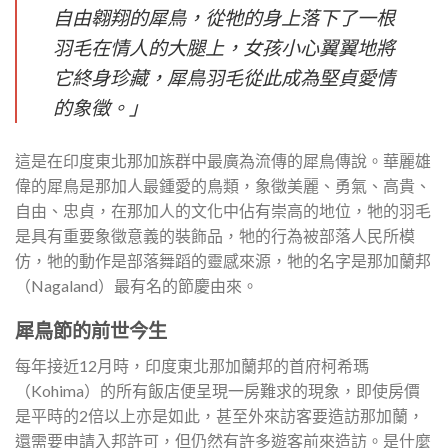
自由翱翔的犀鳥，從牠的身上落下了一根
羽毛在情人的大腿上，女孩小心翼翼地將
它終身珍藏，犀鳥羽毛從此成為堅貞愛情
的象徵。」
這是在印度東北那加族群中最廣為流傳的犀鳥傳說。華麗雄
偉的犀鳥是那加人最鍾愛的鳥類，象徵美麗、勇氣、高貴、
自由、忠貞，在那加人的文化中佔有崇高的地位，牠的羽毛
是具有重要象徵意義的裝飾品，牠的行為被部落人民所模
仿，牠的動作是部落舞蹈的靈感來源，牠的名字是那加蘭邦
（Nagaland）最有名的節慶由來。
犀鳥節的前世今生
每年接近12月時，印度東北那加蘭邦的首府柯希瑪
（Kohima）的所有飯店便呈現一房難求的現象，即使房價
是平時的2倍以上亦是如此，甚至外來訪客要造訪那加蘭，
還需要申請入邦許可，但仍然有許多遊客前來造訪。是什麼