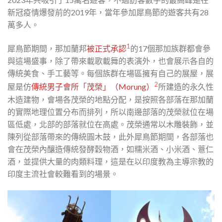
新冠疫情爆發前的2019年，當年參加犀鳥節的遊客共有28
萬多人。
1
犀鳥節期間，那加蘭邦
被正式承認
的17個那加族群都會參
與這場盛事，除了帶來載歌載舞的表演外，也會展示各自的
傳統美食、手工藝等。每個族群在場區擁有自己的展屋，展
2
屋是仿
傳統男子會所「茂榮」（Morung）
所建造的永久性
木造建物，會場各茂榮的地點分配，是按照各部落在那加蘭
的實際地理位置分布而排列，所以南邊部落的茂榮就位在場
區低處，北部的部落就位在高處。茂榮通常以木雕裝飾，並
陳列從部落帶來的傳統圓木鼓，此外犀鳥節期間，各部落也
會在茂榮內釀造傳統發酵穀物酒，如糯米酒、小米酒、薏仁
酒，並提供大量的肉類料理，這是在以印度教為主導宗教的
印度主流社會較難看到的場景。