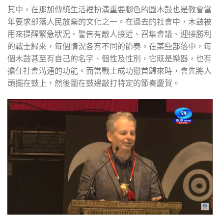
其中，在那加傳統生活裡扮演重要腳色的圓木鼓也是教會當
年要求部落人民放棄的文化之一。在過去的社會中，木鼓被
用來提醒緊急狀況、警告有敵人接近、召集會議、迎接勝利
的戰士歸來，每個情況各有不同的節奏。在某些部落中，每
個木鼓甚至有自己的名字、個性及性別，它既是樂器，也有
擔任社會溝通的功能。而當戰士成功獵首歸來時，會先將人
頭擺在鼓上，然後圍在鼓邊敲打特定的節奏慶賀。