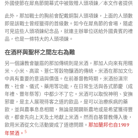
外國使節在犀鳥節開幕式中被致贈人頭項鍊／本文作者提供
此外，那加戰士的胸前會配戴銅製人頭項鍊，上面的人頭數
即是該戰士曾經獵得的首級數。如今在犀鳥節的會場，隨處
可見這些人頭項鍊紀念品，就連主辦單位送給外國貴賓的禮
品，也是一條特大的人頭項鍊。
在酒杯與聖杯之間左右為難
另一個讓教會皺眉的那加傳統則是米酒，那加人向來有用糯
米、小米、高粱、薏仁等穀物釀酒的傳統，米酒在那加文化
中具有重要的意涵與價值。在前基督教時期，米酒扮演宗
教、社會、儀式、藥用等功能，在日常生活與各式節慶（成
年禮、豐年祭等）中都少不了它。米酒可以取悅神明、安撫
邪靈，是主人展現待客之道的飲品，是可以治療疾病的藥
飲，並與農事息息相關，無論是開闢新農地或是希望獲得豐
收，都會先向上天及土地獻上米酒。然而自基督教傳入後，
飲用米酒從文化活動變成了道德問題。
那加蘭邦也自1989
5
年禁酒。