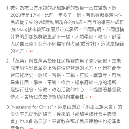
被列為被官方承認的那加族群的數量一直在變動，像
2023年是17個，比前一年多了一個。有點類似臺灣原住
民族從早先的9族變動到現在的16族。而且的確有些族群
(如Mao)就未被那加蘭邦正式承認。不同時期、不同機構
計算的那加族群數量都不一樣，人類學家、政府、部落
人民自己似乎都有不同標準與考量(或算計)，這就是複雜
的地方。
↩︎
「茂榮」與臺灣某些原住民族群的男子會所類似，是未
成年男性從長輩身上習得傳統智慧的地方，他們在此學
習口述歷史、歌謠、習俗、工藝、狩獵、戰事等，可說
是集社團、學校、軍營、宿舍、議事廳於一身的場所，
是進行社會、宗教、政治活動的中心。不過隨著基督教
傳入，會所也失去傳統功能與重要性。
↩︎
“Nagaland for Christ”，這是由創立「那加民族大會」的
皮佐率先提出的銘言，後來的「那加民族社會主義議
會」也以此為口號。基督教在那加民族運動中也扮演重
要角色。
↩︎