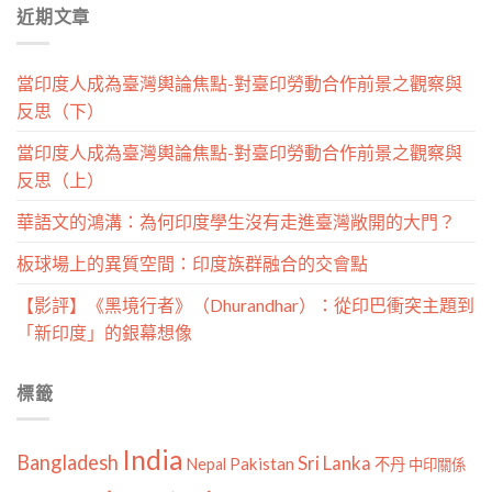
近期文章
類
當印度人成為臺灣輿論焦點-對臺印勞動合作前景之觀察與
反思（下）
當印度人成為臺灣輿論焦點-對臺印勞動合作前景之觀察與
反思（上）
華語文的鴻溝：為何印度學生沒有走進臺灣敞開的大門？
板球場上的異質空間：印度族群融合的交會點
【影評】《黑境行者》（Dhurandhar）：從印巴衝突主題到
「新印度」的銀幕想像
標籤
India
Bangladesh
Sri Lanka
Pakistan
Nepal
不丹
中印關係