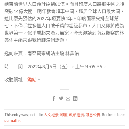
結束前世界人口預計達到80億。而且印度人口將繼中國之後
突破14億大關，明年就會超車中國，躍居全球人口最大國，
這比原先預估的2027年還要快4年。印度面積只排全球第
七，不僅手握多個人口破千萬的超級都市，人口又即將成為
世界第一，似乎看起來潛力無窮，今天邀請到南亞觀察的林
鑫佑主編來跟我們聊這個話題。
邀訪來賓：南亞觀察網站主編 林鑫佑
時 間：2022年8月5日（五），上午９:05-55。
收聽網址：
鏈結
。
This entry was posted in
人文地景
,
印度
,
政治經濟
,
訊息公告
. Bookmark the
permalink
.