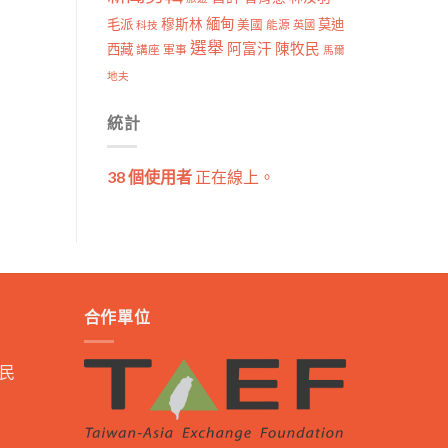
穆斯林
緬甸
毛派
莫迪
美國
能源
科技
英國
選舉
阿富汗
陳牧民
西藏
講座
軍事
馬爾
地夫
統計
38 個使用者
正在線上。
合作單位
民