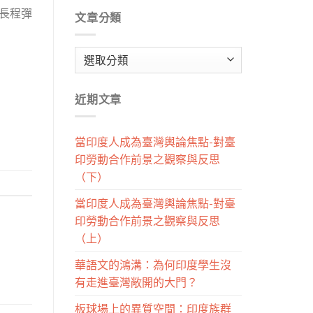
）長程彈
文章分類
文
章
分
近期文章
類
當印度人成為臺灣輿論焦點-對臺
印勞動合作前景之觀察與反思
（下）
當印度人成為臺灣輿論焦點-對臺
印勞動合作前景之觀察與反思
（上）
華語文的鴻溝：為何印度學生沒
有走進臺灣敞開的大門？
板球場上的異質空間：印度族群