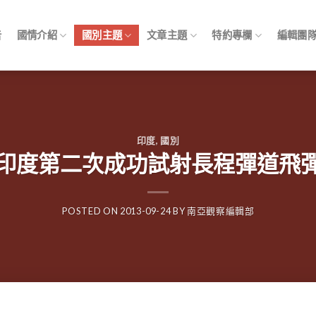
告
國情介紹
國別主題
文章主題
特約專欄
編輯團
印度
,
國別
印度第二次成功試射長程彈道飛
POSTED ON
2013-09-24
BY
南亞觀察編輯部