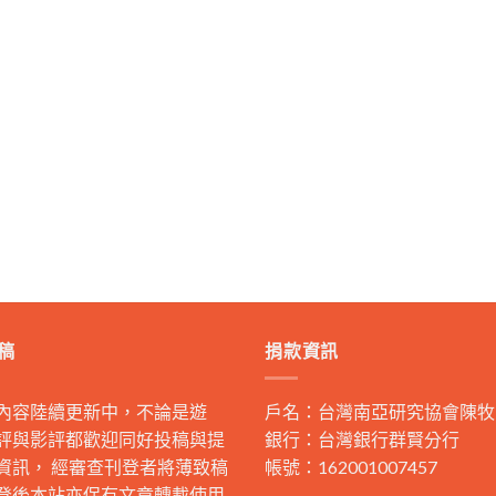
稿
捐款資訊
內容陸續更新中，不論是遊
戶名：台灣南亞研究協會陳牧
評與影評都歡迎同好投稿與提
銀行：台灣銀行群賢分行
資訊， 經審查刊登者將薄致稿
帳號：162001007457
登後本站亦保有文章轉載使用