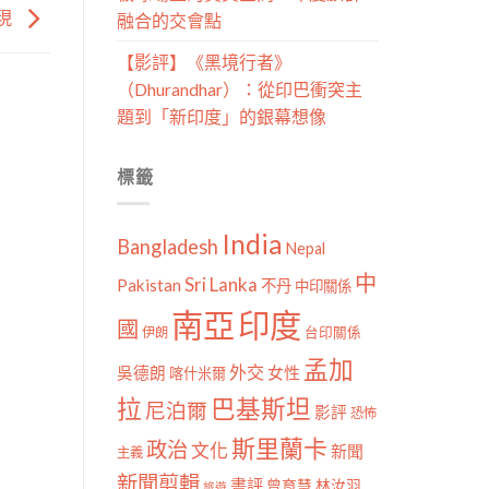
現
融合的交會點
【影評】《黑境行者》
（Dhurandhar）：從印巴衝突主
題到「新印度」的銀幕想像
標籤
India
Bangladesh
Nepal
中
Sri Lanka
Pakistan
不丹
中印關係
南亞
印度
國
伊朗
台印關係
孟加
外交
女性
吳德朗
喀什米爾
拉
巴基斯坦
尼泊爾
影評
恐怖
斯里蘭卡
政治
文化
新聞
主義
新聞剪輯
書評
曾育慧
林汝羽
旅遊