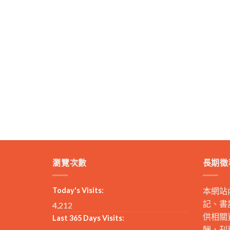
瀏覽次數
長期徵
Today's Visits:
本網站
記、書
4,212
供相關
Last 365 Days Visits:
酬，刊