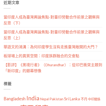
近期文章
類
當印度人成為臺灣輿論焦點-對臺印勞動合作前景之觀察與
反思（下）
當印度人成為臺灣輿論焦點-對臺印勞動合作前景之觀察與
反思（上）
華語文的鴻溝：為何印度學生沒有走進臺灣敞開的大門？
板球場上的異質空間：印度族群融合的交會點
【影評】《黑境行者》（Dhurandhar）：從印巴衝突主題到
「新印度」的銀幕想像
標籤
India
Bangladesh
Sri Lanka
Pakistan
Nepal
不丹
中印關係