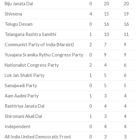
Biju Janata Dal
0
20
20
Shivsena
4
15
19
Telugu Desam
0
16
16
Telangana Rashtra Samithi
1
10
11
Communist Party of India (Marxist)
2
7
9
Yuvajana Sramika Rythu Congress Party
0
9
9
Nationalist Congress Party
2
4
6
Lok Jan Shakti Party
1
5
6
Samajwadi Party
0
5
5
Aam Aadmi Party
1
3
4
Rashtriya Janata Dal
0
4
4
Shiromani Akali Dal
1
3
4
Independent
0
4
4
All India United Democratic Front
0
3
3