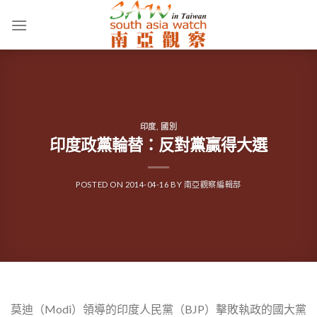
Skip
to
content
印度
,
國別
印度政黨輪替：反對黨贏得大選
POSTED ON
2014-04-16
BY
南亞觀察編輯部
莫迪（Modi）領導的印度人民黨（BJP）擊敗執政的國大黨