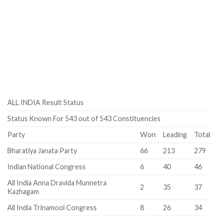
ALL INDIA Result Status
Status Known For 543 out of 543 Constituencies
Party
Won
Leading
Total
Bharatiya Janata Party
66
213
279
Indian National Congress
6
40
46
All India Anna Dravida Munnetra
2
35
37
Kazhagam
All India Trinamool Congress
8
26
34