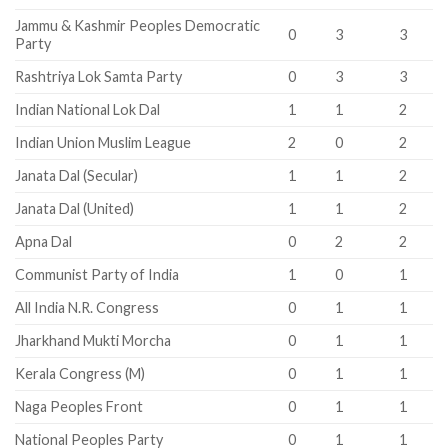
Jammu & Kashmir Peoples Democratic
0
3
3
Party
Rashtriya Lok Samta Party
0
3
3
Indian National Lok Dal
1
1
2
Indian Union Muslim League
2
0
2
Janata Dal (Secular)
1
1
2
Janata Dal (United)
1
1
2
Apna Dal
0
2
2
Communist Party of India
1
0
1
All India N.R. Congress
0
1
1
Jharkhand Mukti Morcha
0
1
1
Kerala Congress (M)
0
1
1
Naga Peoples Front
0
1
1
National Peoples Party
0
1
1