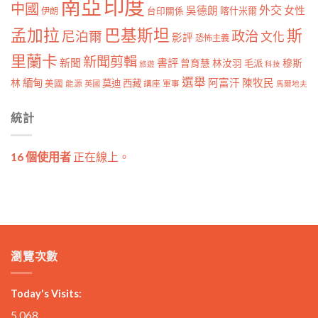
南亞
印度
中國
外交
女性
吳德朗
喀什米爾
伊朗
台印關係
孟加拉
巴基斯坦
斯
政治
尼泊爾
文化
影評
恐怖主義
里蘭卡
新聞剪輯
新聞
書評
曾育慧
林汝羽
穆斯
毛派
旅遊
科技
選舉
林
緬甸
阿富汗
陳牧民
莫迪
西藏
美國
能源
講座
軍事
英國
馬爾地夫
統計
16 個使用者
正在線上。
瀏覽次數
Today's Visits:
5,068