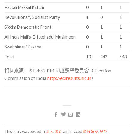
Pattali Makkal Katchi
0
1
1
Revolutionary Socialist Party
1
0
1
Sikkim Democratic Front
0
1
1
All India Majlis-E-Ittehadul Muslimeen
0
1
1
Swabhimani Paksha
0
1
1
Total
101
442
543
資料來源：IST 4:42 PM 印度選舉委員會（ Election
Commission of India
http://eciresults.nic.in
）
This entry was posted in
印度
,
國別
and tagged
總統選舉
,
選舉
.