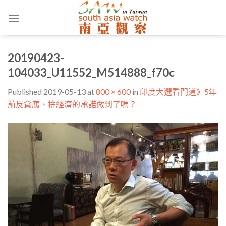
Skip
to
content
20190423-
104033_U11552_M514888_f70c
Published
2019-05-13
at
800 × 600
in
印度大選看門道》5年
前反貪腐、拚經濟的承諾做到了嗎？