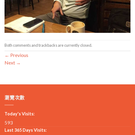
Both comments and trackbacks are currently closed.
←
Previous
Next
→
瀏覽次數
Today's Visits:
593
Last 365 Days Visits: