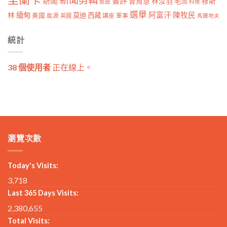
新聞
書評
曾育慧
林汝羽
穆斯
毛派
旅遊
科技
選舉
林
緬甸
阿富汗
陳牧民
莫迪
西藏
美國
能源
講座
軍事
英國
馬爾地夫
統計
38 個使用者
正在線上。
瀏覽次數
Today's Visits:
3,718
Last 365 Days Visits:
2,380,655
Total Visits: