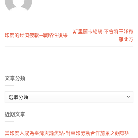
斯里蘭卡總統:不會將軍隊撤
印度的經濟疲軟—戰略性後果
離北方
文章分類
文
章
分
近期文章
類
當印度人成為臺灣輿論焦點-對臺印勞動合作前景之觀察與