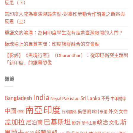
反思（下）
當印度人成為臺灣輿論焦點-對臺印勞動合作前景之觀察與
反思（上）
華語文的鴻溝：為何印度學生沒有走進臺灣敞開的大門？
板球場上的異質空間：印度族群融合的交會點
【影評】《黑境行者》（Dhurandhar）：從印巴衝突主題到
「新印度」的銀幕想像
標籤
India
Bangladesh
Sri Lanka
Pakistan
Nepal
不丹
中印關係
南亞
印度
中國
外交
女性
吳德朗
喀什米爾
伊朗
台印關係
孟加拉
巴基斯坦
斯
政治
尼泊爾
文化
影評
恐怖主義
里蘭卡
新聞剪輯