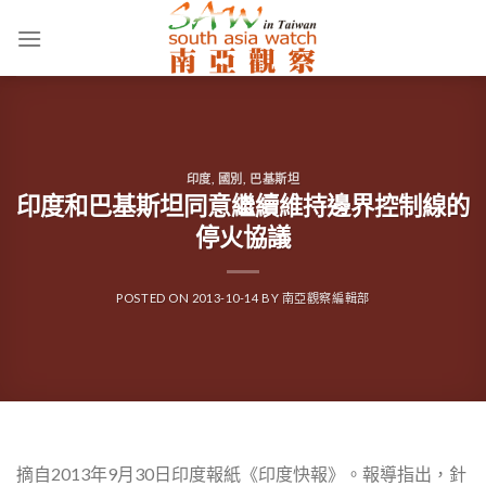
Skip
to
content
印度
,
國別
,
巴基斯坦
印度和巴基斯坦同意繼續維持邊界控制線的
停火協議
POSTED ON
2013-10-14
BY
南亞觀察編輯部
摘自2013年9月30日印度報紙《印度快報》。報導指出，針