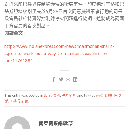
對近來印巴邊界控制線頻傳的衝突事件，印度總理辛格和巴
基斯坦總統謝里夫於9月29日首次同意雙邊軍事行動的司長
級官員就維持實際控制線停火問題進行協調，這將成為兩國
軍方官員的首次對話。
閱讀全文 :
http://www.indianexpress.com/news/manmohan-sharif-
agree-to-work-out-a-way-to-maintain-ceasefire-on-
loc/1176188/
This entry was posted in
印度
,
國別
,
巴基斯坦
and tagged
南亞
,
印度
,
巴基
斯坦
,
邊界問題
.
南亞觀察編輯部