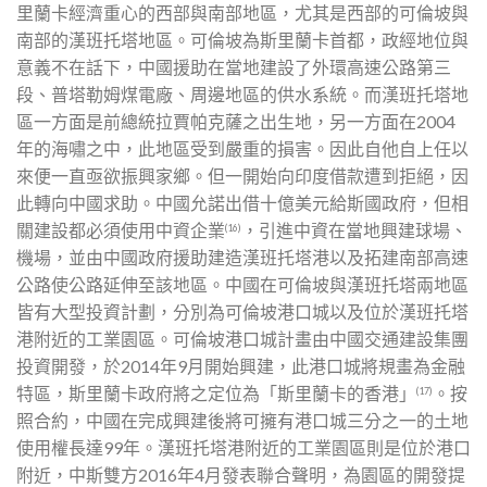
里蘭卡經濟重心的西部與南部地區，尤其是西部的可倫坡與
南部的漢班托塔地區。可倫坡為斯里蘭卡首都，政經地位與
意義不在話下，中國援助在當地建設了外環高速公路第三
段、普塔勒姆煤電廠、周邊地區的供水系統。而漢班托塔地
區一方面是前總統拉賈帕克薩之出生地，另一方面在2004
年的海嘯之中，此地區受到嚴重的損害。因此自他自上任以
來便一直亟欲振興家鄉。但一開始向印度借款遭到拒絕，因
此轉向中國求助。中國允諾出借十億美元給斯國政府，但相
關建設都必須使用中資企業
，引進中資在當地興建球場、
(16)
機場，並由中國政府援助建造漢班托塔港以及拓建南部高速
公路使公路延伸至該地區。中國在可倫坡與漢班托塔兩地區
皆有大型投資計劃，分別為可倫坡港口城以及位於漢班托塔
港附近的工業園區。可倫坡港口城計畫由中國交通建設集團
投資開發，於2014年9月開始興建，此港口城將規畫為金融
特區，斯里蘭卡政府將之定位為「斯里蘭卡的香港」
。按
(17)
照合約，中國在完成興建後將可擁有港口城三分之一的土地
使用權長達99年。漢班托塔港附近的工業園區則是位於港口
附近，中斯雙方2016年4月發表聯合聲明，為園區的開發提