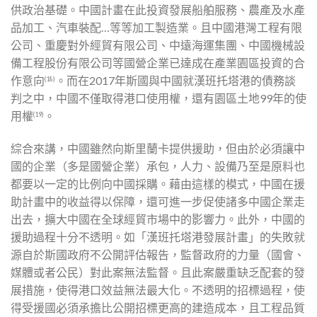
供政治基礎。中國計畫在此投資發展船舶服務、農產及水產
品加工、汽車裝配…等等加工製造業。且中國港灣工程有限
公司、重慶對外經貿有限公司、中遠海運集團、中國機械設
備工程股份有限公司等國營企業已達成在產業園區投資的合
作意向
。而在2017年斯國與中國就漢班托塔港的債務談
(18)
判之中，中國不僅取得港口使用權，還有園區土地99年的使
用權
。
(19)
綜合來講，中國雖然向斯里蘭卡提供援助，但由於必須讓中
國的企業（多是國營企業）承包，人力、設備乃至是原料也
都要以一定的比例向中國採購。藉由這樣的模式，中國在援
助計畫中的收益得以保障，還可進一步促使諸多中國企業走
出去，擴大中國在全球經貿市場中的影響力。此外，中國的
援助過程十分不透明。如「漢班托塔港發展計畫」的失敗就
源自於斯國政府不公開評估報告，監督政府的力量（國會、
媒體或者公民）對此案無法監督。且此案嚴重缺乏配套的發
展措施，使得港口效益無法最大化。不透明的招標過程，使
得受援國必須承擔比公開招標更高的建造成本，且工程品質