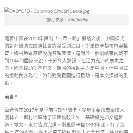
(圖片來源：Wikipedia)
隨著中國在2013年提出「一帶一路」倡議之後，中國模式
的對外援助在國際社會愈發受到注目。斯里蘭卡都市市容整
齊，鄉村地區基礎設施皆頗完備，這對於一個剛結束內戰不
到10年的國家來說，十分令人驚訝。在活力充沛的表象之
下，國際援助功不可沒。斯國的援助主力是中國，但中國式
的援助內容為何，如何對受援國進行援助，是本文探討的重
點。
前言
(1)
筆者曾在2017年夏季前往斯里蘭卡，發現主要都市高樓大
廈林立，鄉村地區除了建築物較少外，基礎設施如交通幹
道、電力、水力皆頗完備。斯里蘭卡自1983年起，打了長
達25年的內戰，嚴重損害了國內環境與社會經濟，估計約有