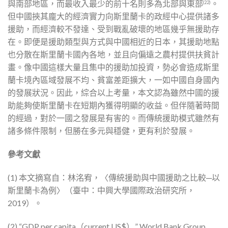
與南部地區，而最收入最少的前十名則多為北部與東部
。
(22)
但中國挾其龐大的經濟實力向斯里蘭卡的政經中心提供諸多
援助，而經濟較不發達、受到戰亂破壞的地區幾乎無援助存
在。即便是援助類型與方式與中國相近的日本，其援助地點
也分散在斯里蘭卡國內各地，並且向偏遠之農村提供扶貧計
畫。像中國這樣大量且集中的援助加投資，勢必會造成斯里
蘭卡境內區域發展不均、貧富差距擴大，一如中國自身國內
的發展狀況。因此，綜合以上考量，本文認為雖然中國的援
助能夠使斯里蘭卡在短期內獲得明顯的收益。但伴隨著時間
的經過，對於一國之發展是有害的。而傳統援助模式雖然有
諸多條件限制，但勝在多元與穩健，更有利於發展。
參考文獻
(1) 本文摘寫自：林洺宥，〈傳統援助與中國援助之比較─以
斯里蘭卡為例〉（臺中：中興大學國際政治研究所，
2019）。
(2) “GDP per capita（current US$）,” World Bank Group,