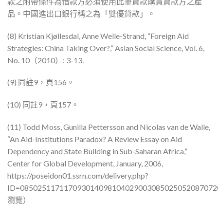
款之附帶條件為借款方必須使用此筆貸款購買貸款方之產
品。中國進出口銀行稱之為「雙優貸款」。
(8) Kristian Kjøllesdal, Anne Welle-Strand, “Foreign Aid
Strategies: China Taking Over?,” Asian Social Science, Vol. 6,
No. 10（2010）: 3-13.
(9) 同註9，頁156。
(10) 同註9，頁157。
(11) Todd Moss, Gunilla Pettersson and Nicolas van de Walle,
“An Aid-Institutions Paradox? A Review Essay on Aid
Dependency and State Building in Sub-Saharan Africa,”
Center for Global Development, January, 2006,
https://poseidon01.ssrn.com/delivery.php?
ID=085025117117093014098104029003085025052087072
瀏覽）