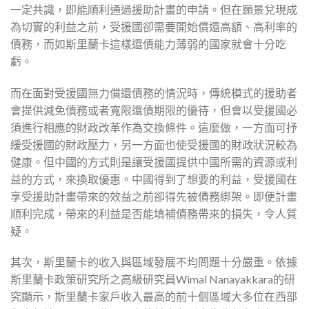
一定共識，即能順利通過援助計畫的申請。但在願景兌現成
為切實的利益之前，受援國卻需要開始償還高額、高利率的
債務，而如斯里蘭卡這樣還債能力薄弱的國家就會十分吃
虧。
而在面對受援國無力償還債務的情況時，傳統模式的援助者
會提供減免債務或者寬限還債期限的優待，但會以受援國必
須進行相應的財政改革作為交換條件。這麼做，一方面可抒
緩受援國的財政壓力，另一方面也使受援國的財政狀況較為
健康。但中國的方式則是讓受援國提供中國所需的資源或利
益的方式，來換取優惠。中國得到了想要的利益，受援國在
享受援助計畫帶來的效益之前卻得先被債務綁架。即便計畫
順利完成，帶來的利益是否能填補債務帶來的損失，令人質
疑。
其次，斯里蘭卡的收入與區域發展不均問題十分嚴重。依據
斯里蘭卡政策研究所之高級研究員Wimal Nanayakkara的研
究顯示，斯里蘭卡家戶收入最高的前十個區域大多位在西部