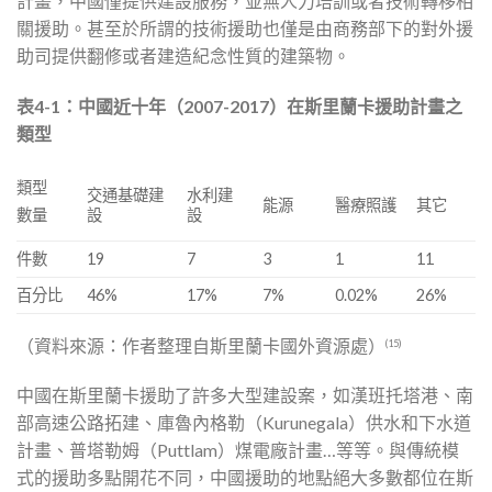
計畫，中國僅提供建設服務，並無人力培訓或者技術轉移相
關援助。甚至於所謂的技術援助也僅是由商務部下的對外援
助司提供翻修或者建造紀念性質的建築物。
表4-1
：中國近十年（2007-2017
）在斯里蘭卡援助計畫之
類型
類型
交通基礎建
水利建
能源
醫療照護
其它
設
設
數量
件數
19
7
3
1
11
百分比
46%
17%
7%
0.02%
26%
（資料來源：作者整理自斯里蘭卡國外資源處）
(15)
中國在斯里蘭卡援助了許多大型建設案，如漢班托塔港、南
部高速公路拓建、庫魯內格勒（Kurunegala）供水和下水道
計畫、普塔勒姆（Puttlam）煤電廠計畫…等等。與傳統模
式的援助多點開花不同，中國援助的地點絕大多數都位在斯