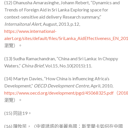
(12) Dhanusha Amarasinghe, Johann Rebert, “Dynamics and
Trends of Foreign Aid in Sri Lanka Exploring space for
context-sensitive aid delivery Research summary,”
Internaitonal Alert
, August, 2013, p.12,
https://www.international-
alert.org/sites/default/files/SriLanka_AidEffectiveness_EN_
瀏覽）。
(13) Sudha Ramachandran, “China and Sri Lanka: In Choppy
Waters,”
China Brief
, Vol.15, No.10(2015):11.
(14) Martyn Davies, “How China is influencing Africa’s
Development,”
OECD Development Centre
, April, 2010,
https://www.oecd.org/development/pgd/45068325.pdf（201
瀏覽）。
(15) 同註19。
(16) 陳牧民，〈中資誘惑的美麗島國：斯里蘭卡如何在中國