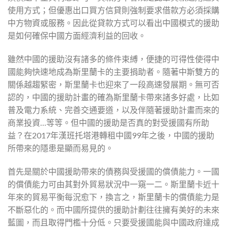
使用方式；但優惠出口買方信貸則強制要求借款方必須採購
中方物資或服務。因此從貸款方式可以看出中國模式的援助
是如何確保中國方面經濟利益的回收。
雖然中國的援助沒有諸多的條件束縛，便捷的可得性使得中
國能夠快速地成為斯里蘭卡的主要捐助者。隨著中斯雙方的
關係越趨緊密，斯里蘭卡也迎來了一段高速發展期。無可否
認的，中國的援助計畫的確為斯里蘭卡帶來諸多好處，比如
普及電力系統、完善交通要道，以及伴隨著援助計畫而來的
商業投資…等等。但中國的援助是否真的對受援國有所助
益？在2017年漢班托塔港轉租中國99年之後，中國的援助
所帶來的隱患是顯而易見的。
首先是關於中國援助帶來的債務與受援國的償債能力。一國
的償債能力可由其對外貿易狀況中一窺一二。斯里蘭卡近十
年來的貿易平衡每況愈下，換言之，斯里蘭卡的償債能力是
不斷惡化的。而中國所提供的援助計劃往往擁有美好的未來
藍圖，而且取得門檻十分低。只要受援國能與中國政府達成