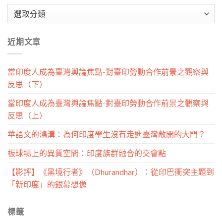
文
章
分
近期文章
類
當印度人成為臺灣輿論焦點-對臺印勞動合作前景之觀察與
反思（下）
當印度人成為臺灣輿論焦點-對臺印勞動合作前景之觀察與
反思（上）
華語文的鴻溝：為何印度學生沒有走進臺灣敞開的大門？
板球場上的異質空間：印度族群融合的交會點
【影評】《黑境行者》（Dhurandhar）：從印巴衝突主題到
「新印度」的銀幕想像
標籤