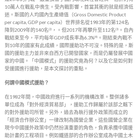
10萬人在戰亂中喪生。受內戰影響，首當其衝的就是經濟低
迷。斯國的人均國內生產總值（Gross Domestic Product
per capita, GDP per capita）世界排名從1983年的第124名
降到2009年的140名
，。但2017年再攀升至112名
。自內
(2)
(3)
戰結束至今，平均每年GDP成長率為6.3%
。剛結束內戰不
(4)
到10年的國家有此成績，國際援助功不可沒。特殊的是，斯
國的援助主力並非來自西方已開發國家，而是仍屬發展中國
家的中國。「中國模式」的援助究竟為何？以及它是如何對
受援國進行援助，是本文探討的重點。
何謂中國模式援助？
在1982年間，中國政府進行一系列的機構改革。整併諸多
單位成為「對外經濟貿易部」，援助工作歸屬於該部之轄下
的對外援助司所管。另外，過去為執行援外政策而成立的
「經濟合作辦公室」一律改制為國營企業，這些國營企業在
現今中國援外政策中仍然扮演重要的角色，負責承攬中國援
助計畫的工程項目。例如鐵道部的合作辦公室成為中國土木