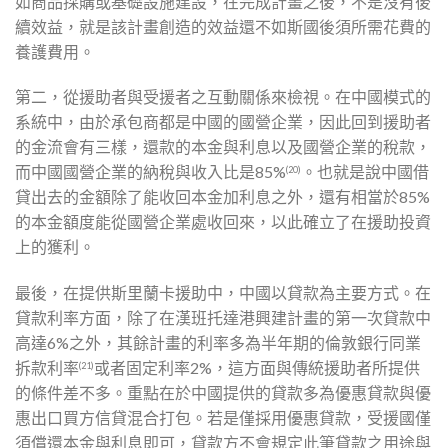
如商品採購或基礎設施建設，在完成計畫之後，不是沒有後
續效益，就是該計畫創造的效益還不如斯國後須所需花費的
養護費用。
第二，從援助者與受援者之互動關係來檢視。在中國模式的
系統中，由於承包商都是中國的國營企業，因此回到援助者
的金流會有三樣，還款的本金與利息以及國營企業的稅款，
而中國國營企業的納稅與收入比是85%
。也就是說中國借
(20)
貸出去的金額除了能收回本金加利息之外，還有相當於85%
的本金額度能從國營企業處收回來，以此確立了在援助投資
上的獲利。
最後，在提供斯里蘭卡援助中，中國以貸款為主要方式。在
貸款利率方面，除了在漢班托達港興建計畫的第一次貸款中
高達6%之外，其餘計畫的利率多為半年期的倫敦銀行同業
拆款利率
或者固定利率2%，這方面與傳統援助者所提供
(21)
的條件差不多。重點在於中國提供的貸款多為優惠貸款與優
惠出口買方信貸混合打包。若是僅採用優惠貸款，受援國僅
須償還本金與利息即可，貸款方不會規定此筆貸款之用途與