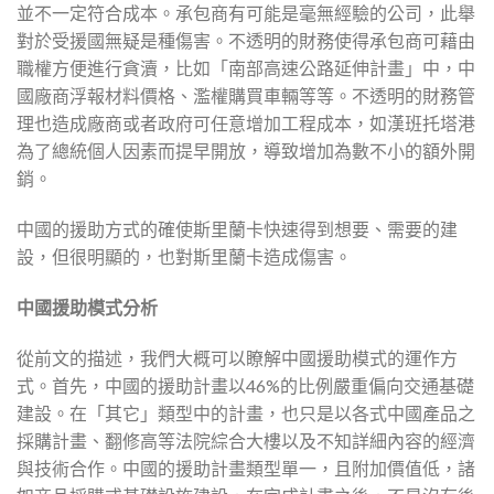
並不一定符合成本。承包商有可能是毫無經驗的公司，此舉
對於受援國無疑是種傷害。不透明的財務使得承包商可藉由
職權方便進行貪瀆，比如「南部高速公路延伸計畫」中，中
國廠商浮報材料價格、濫權購買車輛等等。不透明的財務管
理也造成廠商或者政府可任意增加工程成本，如漢班托塔港
為了總統個人因素而提早開放，導致增加為數不小的額外開
銷。
中國的援助方式的確使斯里蘭卡快速得到想要、需要的建
設，但很明顯的，也對斯里蘭卡造成傷害。
中國援助模式分析
從前文的描述，我們大概可以瞭解中國援助模式的運作方
式。首先，中國的援助計畫以46%的比例嚴重偏向交通基礎
建設。在「其它」類型中的計畫，也只是以各式中國產品之
採購計畫、翻修高等法院綜合大樓以及不知詳細內容的經濟
與技術合作。中國的援助計畫類型單一，且附加價值低，諸