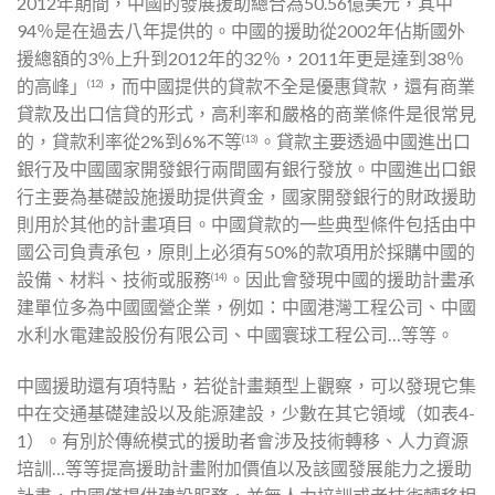
2012年期間，中國的發展援助總合為50.56億美元，其中
94％是在過去八年提供的。中國的援助從2002年佔斯國外
援總額的3％上升到2012年的32％，2011年更是達到38％
的高峰」
，而中國提供的貸款不全是優惠貸款，還有商業
(12)
貸款及出口信貸的形式，高利率和嚴格的商業條件是很常見
的，貸款利率從2%到6%不等
。貸款主要透過中國進出口
(13)
銀行及中國國家開發銀行兩間國有銀行發放。中國進出口銀
行主要為基礎設施援助提供資金，國家開發銀行的財政援助
則用於其他的計畫項目。中國貸款的一些典型條件包括由中
國公司負責承包，原則上必須有50%的款項用於採購中國的
設備、材料、技術或服務
。因此會發現中國的援助計畫承
(14)
建單位多為中國國營企業，例如：中國港灣工程公司、中國
水利水電建設股份有限公司、中國寰球工程公司…等等。
中國援助還有項特點，若從計畫類型上觀察，可以發現它集
中在交通基礎建設以及能源建設，少數在其它領域（如表4-
1）。有別於傳統模式的援助者會涉及技術轉移、人力資源
培訓…等等提高援助計畫附加價值以及該國發展能力之援助