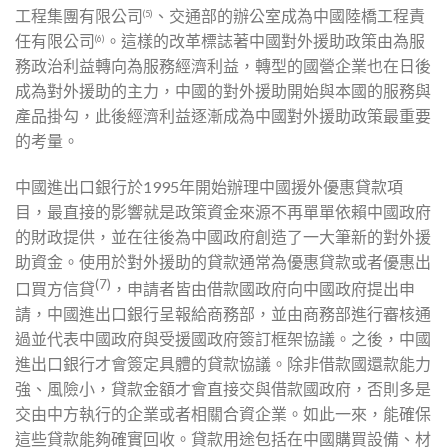
工程集團有限公司
、交通部的辦公室成為中國陸橋工程責
(5)
任有限公司
。這樣的改革標誌著中國對外援助政策由為服
(6)
務政治利益轉向為服務經濟利益，轉型的國營企業也在日後
成為對外援助的主力，中國的對外援助開始與本國的服務與
產品掛勾，此後經濟利益逐漸成為中國對外援助政策最重要
的考量。
中國進出口銀行於1995年開始辦理中國援外優惠貸款項
目，最直接的影響就是政策資金來源不再單單依賴中國政府
的財政提供，並在往後為中國政府創造了一大筆新的對外援
助資金。使用於對外援助的貸款通常為優惠貸款或者優惠出
(7)
口買方信貸
，申請者皆由借款國政府向中國政府提出申
請，中國進出口銀行呈報給商務部，並由商務部進行審核通
過並代表中國政府與受援國政府簽訂框架協議。之後，中國
進出口銀行才會簽定具體的貸款協議。除非借款國還款能力
強、風險小，貸款金額才會直接交與借款國政府，否則多是
交由中方執行的企業或者相關合資企業。如此一來，能確保
這些貸款能夠確實回收。貸款用途包括在中國購買設備、材