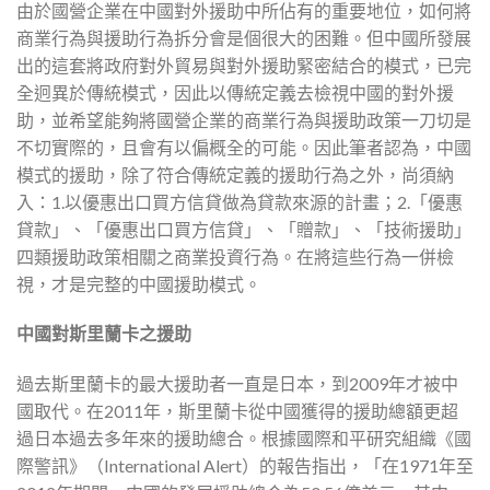
由於國營企業在中國對外援助中所佔有的重要地位，如何將
商業行為與援助行為拆分會是個很大的困難。但中國所發展
出的這套將政府對外貿易與對外援助緊密結合的模式，已完
全迥異於傳統模式，因此以傳統定義去檢視中國的對外援
助，並希望能夠將國營企業的商業行為與援助政策一刀切是
不切實際的，且會有以偏概全的可能。因此筆者認為，中國
模式的援助，除了符合傳統定義的援助行為之外，尚須納
入：1.以優惠出口買方信貸做為貸款來源的計畫；2.「優惠
貸款」、「優惠出口買方信貸」、「贈款」、「技術援助」
四類援助政策相關之商業投資行為。在將這些行為一併檢
視，才是完整的中國援助模式。
中國對斯里蘭卡之援助
過去斯里蘭卡的最大援助者一直是日本，到2009年才被中
國取代。在2011年，斯里蘭卡從中國獲得的援助總額更超
過日本過去多年來的援助總合。根據國際和平研究組織《國
際警訊》（International Alert）的報告指出，「在1971年至