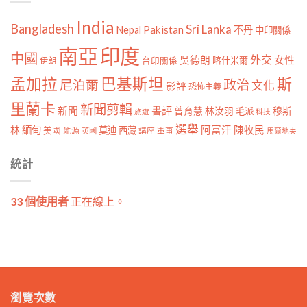
India
Bangladesh
Sri Lanka
Pakistan
Nepal
不丹
中印關係
南亞
印度
中國
外交
女性
吳德朗
喀什米爾
伊朗
台印關係
孟加拉
巴基斯坦
斯
政治
尼泊爾
文化
影評
恐怖主義
里蘭卡
新聞剪輯
新聞
書評
曾育慧
林汝羽
穆斯
毛派
旅遊
科技
選舉
林
緬甸
阿富汗
陳牧民
莫迪
西藏
美國
能源
講座
軍事
英國
馬爾地夫
統計
33 個使用者
正在線上。
瀏覽次數