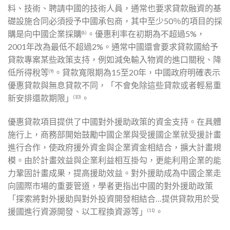
料、技術、聘請中國的技術人員，通常也要求貸款融資的基
礎設施合同必須授予中國承包商，其中至少50％的項目的採
購是向中國企業採購
。優惠利率在初期為不超過5%，
(8)
2001年改為最低不超過2%。通常中國還會要求貸款國給予
貸款專案某些政策支持，例如減免輸入物資的進口關稅、降
低所得稅等
。貸款寬限期為15至20年，中國政府明確表示
(9)
優惠貸款與無息貸款不同，「不會免除這些貸款或者輕易重
新安排還款期限」
。
(10)
優惠貸款項目提供了中國對外援助政策的資金支持。在具體
施行上，商務部開始鼓勵中國企業與受援國企業就受援計畫
進行合作，使政府援外資金與企業資金相結合，擴大計畫規
模。由於計畫效益與企業利益相互掛勾，更能利用企業的能
力鞏固計畫成果，提高援助效益。對外援助成為中國企業走
向國際市場的重要管道，學者更指出中國的對外援助政策
「探索將對外援助與對外投資開發相結合…提供貸款用於受
援國進行資源開發、以工程換資源等」
。
(11)