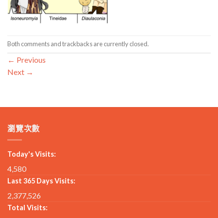
Both comments and trackbacks are currently closed.
←
Previous
Next
→
瀏覽次數
Today's Visits:
4,580
Last 365 Days Visits:
2,377,526
Total Visits: