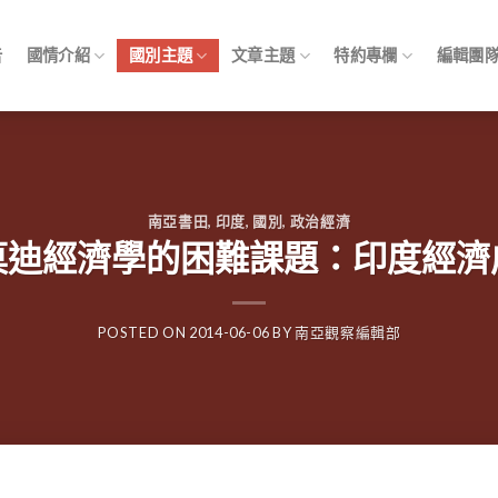
告
國情介紹
國別主題
文章主題
特約專欄
編輯團
南亞書田
,
印度
,
國別
,
政治經濟
莫迪經濟學的困難課題：印度經濟
POSTED ON
2014-06-06
BY
南亞觀察編輯部