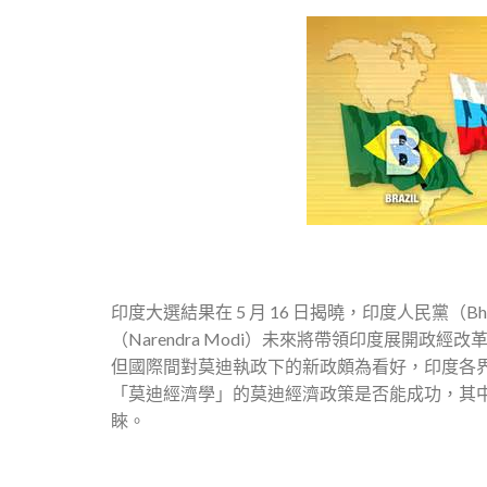
印度大選結果在 5 月 16 日揭曉，印度人民黨（Bha
（Narendra Modi）未來將帶領印度展開
但國際間對莫迪執政下的新政頗為看好，印度各
「莫迪經濟學」的莫迪經濟政策是否能成功，其
睞。