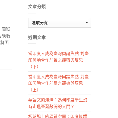
文章分類
文
章
。國際
分
否能順
近期文章
類
即將面
當印度人成為臺灣輿論焦點-對臺
印勞動合作前景之觀察與反思
（下）
當印度人成為臺灣輿論焦點-對臺
印勞動合作前景之觀察與反思
（上）
華語文的鴻溝：為何印度學生沒
有走進臺灣敞開的大門？
板球場上的異質空間：印度族群