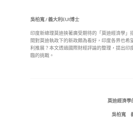
吳柏寬 / 義大利EUI博士
印度新總理莫迪挾著廣受期待的「莫迪經濟學」
間對莫迪執政下的新政頗為看好，印度各界也希
利推展？本文透過國際財經評論的整理，提出印
臨的挑戰。
莫迪經濟學
吳柏寬 義