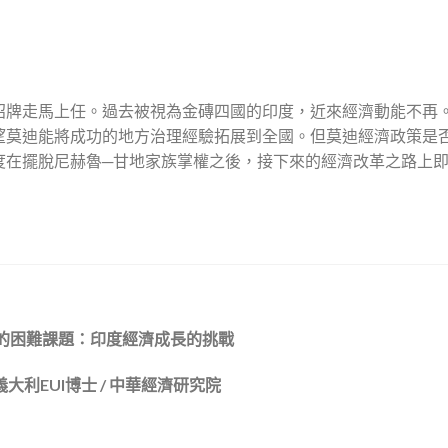
招牌走馬上任。過去被視為金磚四國的印度，近來經濟動能不再
望莫迪能將成功的地方治理經驗拓展到全國。但莫迪經濟政策是
度在擺脫尼赫魯─甘地家族掌權之後，接下來的經濟改革之路上
的困難課題：印度經濟成長的挑戰
大利EUI博士 / 中華經濟研究院