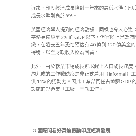
近來，印度經濟成長降到十年來的最低水準：印度經濟 
成長水準則高於 9%。
英國經濟學人提到的經濟數據，同樣也令人心驚：
字略為縮減至 2% 的 GDP 以下，但實際上
織，在過去五年恐怕預估有 40 億到 120 億
得稅，以至財政收入極為困窘。
此外，由於就業市場成長難以趕上人口成長速度
約九成的工作職缺都是非正式雇用（informa
供 11% 的勞動力。因此工業部門僅占總體 GDP
設施的製造業「工廠」辛勤工作。
國際間看好莫迪帶動印度經濟發展