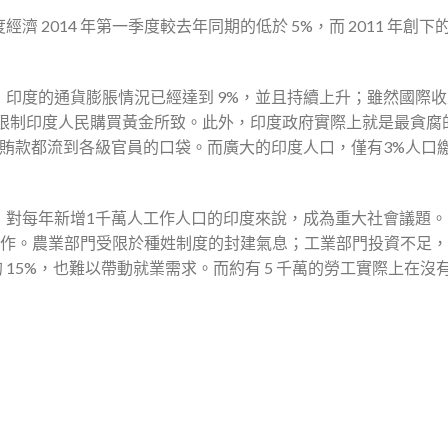
2014 年第一季度較去年同期的低於 5%，而 2011 年創下
印度的通貨膨脹情況已經達到 9%，並且持續上升；雖然國際收
是政府限制印度人民購買黃金所致。此外，印度政府實際上就是最貪腐
美金的賄款都流到各級官員的口袋。而廣大的印度人口，僅有3%人口
，對每年新增1千萬人工作人口的印度來說，成為重大社會議題。
l）工作。農業部門受限於種姓制度的封建氣息；工業部門投資不足
 的 15%，也難以帶動就業需求。而約有 5 千萬的勞工實際上在沒