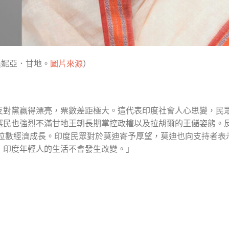
桑妮亞．甘地。
圖片來源
）
反對黨贏得漂亮，票數差距極大。這代表印度社會人心思變，民
選民也強烈不滿甘地王朝長期掌控政權以及拉胡爾的王儲姿態。
造兩位數經濟成長。印度民眾對於莫迪寄予厚望，莫迪也向支持者表
，印度年輕人的生活不會發生改變。」