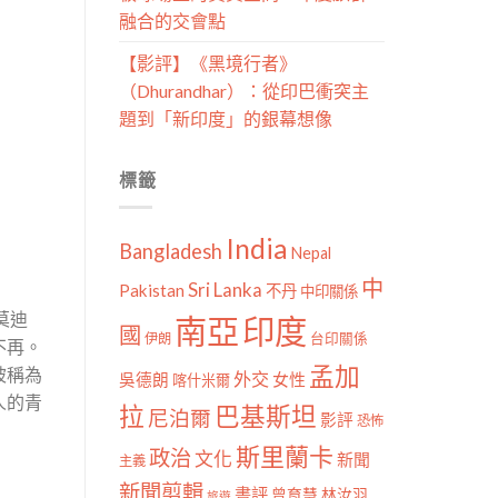
融合的交會點
【影評】《黑境行者》
（Dhurandhar）：從印巴衝突主
題到「新印度」的銀幕想像
標籤
India
Bangladesh
Nepal
中
Sri Lanka
Pakistan
不丹
中印關係
袖莫迪
南亞
印度
國
伊朗
台印關係
不再。
孟加
被稱為
外交
女性
吳德朗
喀什米爾
人的青
拉
巴基斯坦
尼泊爾
影評
恐怖
斯里蘭卡
政治
文化
新聞
主義
新聞剪輯
書評
曾育慧
林汝羽
旅遊