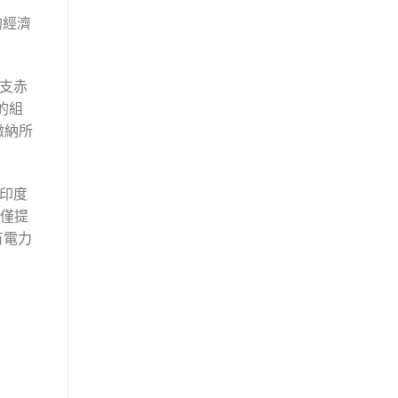
的經濟
支赤
的組
繳納所
印度
，僅提
有電力