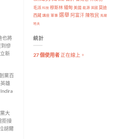
穆斯林
緬甸
毛派
莫迪
美國
能源
科技
英國
選舉
阿富汗
陳牧民
西藏
講座
軍事
馬爾
地夫
迪也將
統計
遭到慘
建立新
27 個使用者
正在線上。
黨創黨百
立英雄
dira
大黨大
婉拒接
子拉胡爾