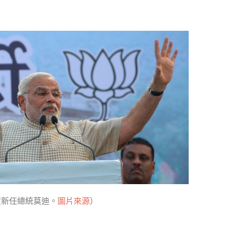
度新任總統莫迪。
圖片來源
）