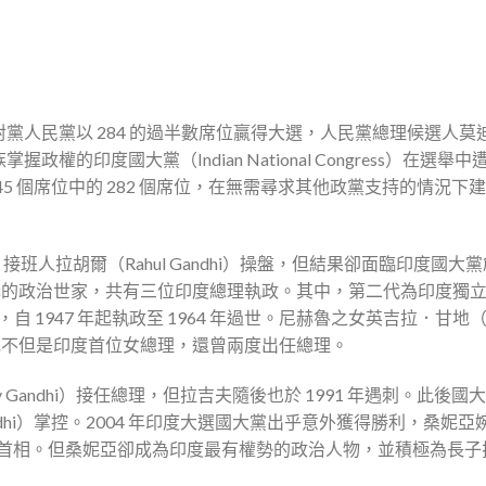
黨人民黨以 284 的過半數席位贏得大選，人民黨總理候選人莫
印度國大黨（Indian National Congress）在選舉中
45 個席位中的 282 個席位，在無需尋求其他政黨支持的情況下
i）接班人拉胡爾（Rahul Gandhi）操盤，但結果卻面臨印度國大
赫的政治世家，共有三位印度總理執政。其中，第二代為印度獨
理，自 1947 年起執政至 1964 年過世。尼赫魯之女英吉拉．甘地（In
掌權，她不但是印度首位女總理，還曾兩度出任總理。
v Gandhi）接任總理，但拉吉夫隨後也於 1991 年遇刺。此後國
ndhi）掌控。2004 年印度大選國大黨出乎意外獲得勝利，桑妮亞
h）擔任首相。但桑妮亞卻成為印度最有權勢的政治人物，並積極為長