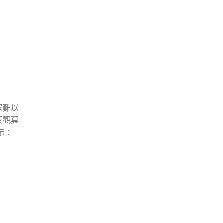
眾難以
反觀莫
示：