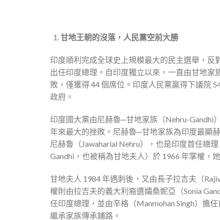
甘地王朝的沒落，人民黨空前大勝
印度順利完成全球史上規模最大的民主選舉，反對
出任印度總理。自印度獨立以來，一直由甘地家族掌握政權的
敗，僅獲得 44 個席位。印度人民黨贏得下議院 5
政府。
印度國大黨由尼赫魯─甘地家族（Nehru-Gandh
年來最大的挫敗。尼赫魯─甘地家族為印度最顯
尼赫魯（Jawaharlal Nehru），也是印度首任總
Gandhi，也被稱為甘地夫人）於 1966 年
甘地夫人 1984 年遇刺後，又由長子拉吉夫（Raji
權則由拉吉夫的義大利裔遺孀桑妮亞（Sonia Ga
任印度總理，並由辛格（Manmohan Sing
繼承家族傳承鋪路。