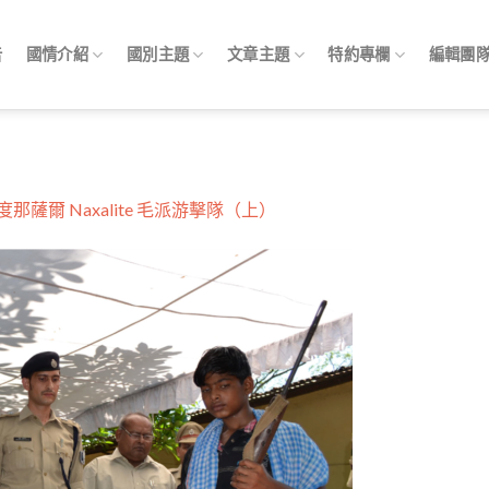
告
國情介紹
國別主題
文章主題
特約專欄
編輯團
那薩爾 Naxalite 毛派游擊隊（上）