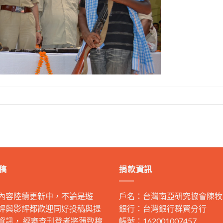
稿
捐款資訊
內容陸續更新中，不論是遊
戶名：台灣南亞研究協會陳牧
評與影評都歡迎同好投稿與提
銀行：台灣銀行群賢分行
資訊， 經審查刊登者將薄致稿
帳號：162001007457