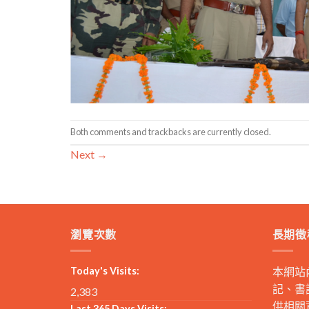
Both comments and trackbacks are currently closed.
Next
→
瀏覽次數
長期徵
Today's Visits:
本網站
記、書
2,383
供相關
Last 365 Days Visits: