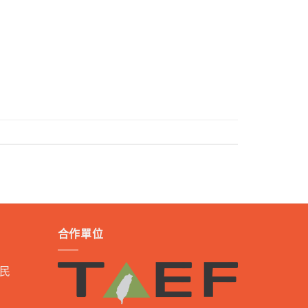
合作單位
民