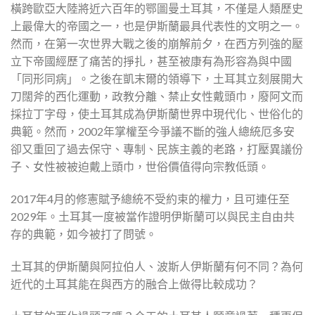
橫跨歐亞大陸將近六百年的鄂圖曼土耳其，不僅是人類歷史
上最偉大的帝國之一，也是伊斯蘭最具代表性的文明之一。
然而，在第一次世界大戰之後的崩解前夕，在西方列強的壓
立下帝國經歷了痛苦的掙扎，甚至被康有為形容為與中國
「同形同病」。之後在凱末爾的領導下，土耳其立刻展開大
刀闊斧的西化運動，政教分離、禁止女性戴頭巾，廢阿文而
採拉丁字母，使土耳其成為伊斯蘭世界中現代化、世俗化的
典範。然而，2002年掌權至今爭議不斷的強人總統厄多安
卻又重回了過去保守、專制、民族主義的老路，打壓異議份
子、女性被被迫戴上頭巾，世俗價值得向宗教低頭。
2017年4月的修憲賦予總統不受約束的權力，且可連任至
2029年。土耳其一度被當作證明伊斯蘭可以與民主自由共
存的典範，如今被打了問號。
土耳其的伊斯蘭與阿拉伯人、波斯人伊斯蘭有何不同？為何
近代的土耳其能在與西方的融合上做得比較成功？