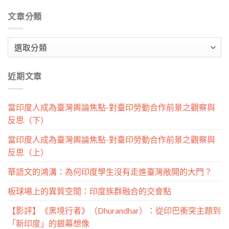
文章分類
文
章
分
近期文章
類
當印度人成為臺灣輿論焦點-對臺印勞動合作前景之觀察與
反思（下）
當印度人成為臺灣輿論焦點-對臺印勞動合作前景之觀察與
反思（上）
華語文的鴻溝：為何印度學生沒有走進臺灣敞開的大門？
板球場上的異質空間：印度族群融合的交會點
【影評】《黑境行者》（Dhurandhar）：從印巴衝突主題到
「新印度」的銀幕想像