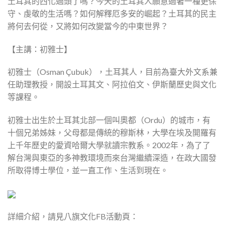
土耳其的西化過頭了嗎？今天的土耳其人願意過著一種更保
守、虔敬的生活嗎？如何解釋厄多安的崛起？土耳其的民主
將何去何從，又將如何改變當今的中東世界？
【主講：初雅士】
初雅士（Osman Çubuk），土耳其人，目前為臺大外文系兼
任助理教授，開設土耳其文、阿拉伯文、伊斯蘭歷史與文化
等課程。
初雅士出生於土耳其北部一個叫奧都（Ordu）的城市，有
十個兄弟姊妹，父母都是傳統的穆斯林，大學在埃及開羅有
上千年歷史的愛資哈爾大學就讀宗教系。2002年，為了了
解台灣與東亞的多神教環境而來台灣繼續深造，在政大國發
所取得博士學位，並一直工作、生活到現在。
詳細介紹，請見八旗文化FB活動頁：