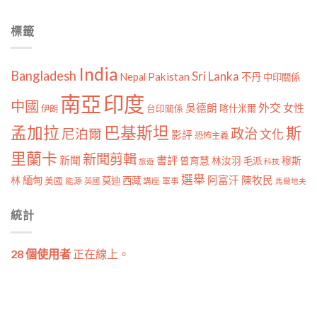
標籤
India
Bangladesh
Sri Lanka
Pakistan
Nepal
不丹
中印關係
南亞
印度
中國
外交
女性
吳德朗
喀什米爾
伊朗
台印關係
孟加拉
巴基斯坦
斯
政治
尼泊爾
文化
影評
恐怖主義
里蘭卡
新聞剪輯
新聞
書評
曾育慧
林汝羽
穆斯
毛派
旅遊
科技
選舉
林
緬甸
阿富汗
陳牧民
莫迪
西藏
美國
能源
講座
軍事
英國
馬爾地夫
統計
28 個使用者
正在線上。