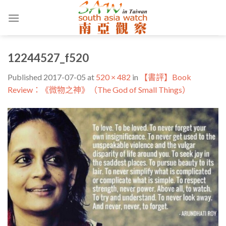
Skip
to
content
12244527_f520
Published
2017-07-05
at
520 × 482
in
【書評】Book
Review：《微物之神》（The God of Small Things）