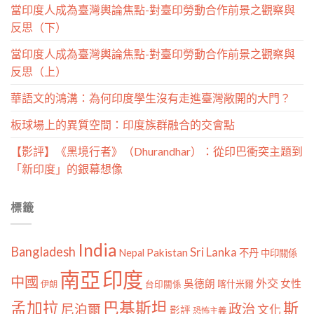
當印度人成為臺灣輿論焦點-對臺印勞動合作前景之觀察與
反思（下）
當印度人成為臺灣輿論焦點-對臺印勞動合作前景之觀察與
反思（上）
華語文的鴻溝：為何印度學生沒有走進臺灣敞開的大門？
板球場上的異質空間：印度族群融合的交會點
【影評】《黑境行者》（Dhurandhar）：從印巴衝突主題到
「新印度」的銀幕想像
標籤
India
Bangladesh
Sri Lanka
Pakistan
Nepal
不丹
中印關係
南亞
印度
中國
外交
女性
吳德朗
喀什米爾
伊朗
台印關係
孟加拉
巴基斯坦
斯
政治
尼泊爾
文化
影評
恐怖主義