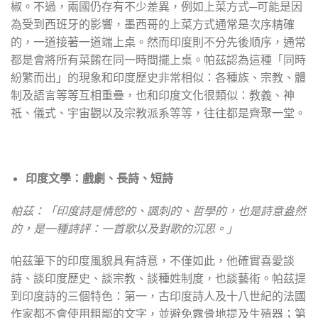
椒。不過，兩國仍存有不少差異，例如上菜方式─可能是因
為受到西班牙的影響，墨西哥的上菜方式通常是次序精確
的，一道接著一道端上桌。然而印度則不分先後順序，通常
都是會將所有菜餚在同一時間擺上桌。帕茲認為這種「同時
紛繁而出」的現象和印度歷史非常相似：各種族、宗教、體
制及語言等等互相重疊，也和印度文化很類似：教義、神
祇、儀式、宇宙觀以及宗教派系等等，往往都是齊聚一堂。
印度文學：戲劇、長詩、短詩
帕茲：「印度詩是情慾的、諷刺的、哲學的，也是詩意盎然
的，是一種詩評：一首歌以及對歌的沉思。」
帕茲筆下的印度風貌具有詩意，不僅如此，他確實喜愛談
詩、談印度歷史、談宗教、談種姓制度，也談藝術。帕茲提
到印度詩的三個特色：第一，古印度詩人及十八世紀的法國
作家都不會使用粗鄙的文字，並避免露骨地提及生殖器；第