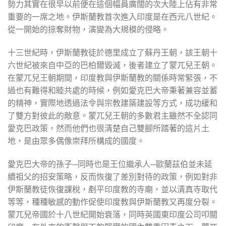
勢力其實在很早以前便在這個幅員廣闊的次大陸上佔有非常
重要的一席之地。伊斯蘭教首次進入印度是在西元八世紀。
從一開始的掠奪財物，演變為大規模的侵略。
十三世紀時，伊斯蘭教徒於德里成立了蘇丹王朝，該王朝十
六世紀被來自中亞的巴柏爾毀滅，後者建立了蒙兀兒王朝。
在蒙兀兒王朝期間，印度教與伊斯蘭教的關係時常緊張，不
過也有難得和睦共處的時候，例如愛克巴大帝秉著兼容並蓄
的精神，實際地透過法令與宗教建築建設等方式，成功緩和
了雙方對彼此的敵意。蒙兀兒王朝的多數君主雖然不全認同
愛克巴政策，然而他們也很清楚自己雙腳所踏著的這片土
地，是由眾多偶像崇拜所構成的國度。
愛克巴大帝的孫子─同時也是王位繼承人─歐蘭茲伯並未延
續祖父的招安策略，反而恢復了差別對待的政策，例如對非
伊斯蘭教徒恢復課稅，剷平印度教的寺廟，並以清真寺取代
等等，種種敏感的動作促使印度教與伊斯蘭教又再度分裂。
蒙兀兒帝國於十八世紀開始衰落，同時英國東印度公司叩關