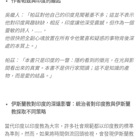
作者帕茲與印度的緣起
吳繼人：「帕茲對他自己的印度見聞著墨不多；這並不表示
他對印度興趣缺缺，相反，印度讓他深受震撼。但作為一個
靈敏的詩人，……
，
他很快把全副心魂放置在所有令他驚喜和疑惑的事物背後深
處的本質上。」
帕茲：「本書只是印度的一瞥：隱約看到的徵兆，在光與影
間看出來的真實。本書不是供行家閱讀；這不是知識的產
物，而是愛的結晶。」
伊斯蘭教對印度的深遠影響：統治者對印度教與伊斯蘭
教採取不同策略
當代印度以印度教為大宗，許多社會規範都以印度教的標準
為準則，然而，如果將時間倒流回頭檢視，會發現伊斯蘭教