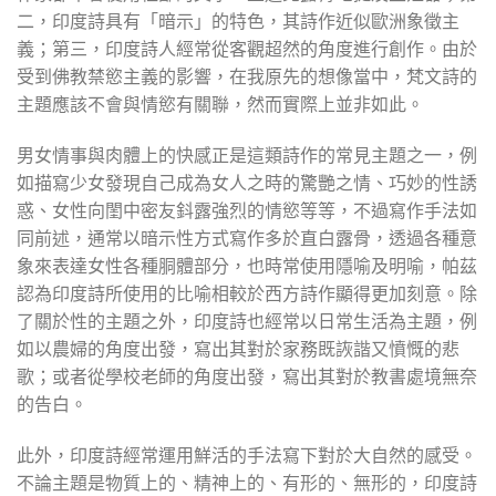
二，印度詩具有「暗示」的特色，其詩作近似歐洲象徵主
義；第三，印度詩人經常從客觀超然的角度進行創作。由於
受到佛教禁慾主義的影響，在我原先的想像當中，梵文詩的
主題應該不會與情慾有關聯，然而實際上並非如此。
男女情事與肉體上的快感正是這類詩作的常見主題之一，例
如描寫少女發現自己成為女人之時的驚艷之情、巧妙的性誘
惑、女性向閨中密友鈄露強烈的情慾等等，不過寫作手法如
同前述，通常以暗示性方式寫作多於直白露骨，透過各種意
象來表達女性各種胴體部分，也時常使用隱喻及明喻，帕茲
認為印度詩所使用的比喻相較於西方詩作顯得更加刻意。除
了關於性的主題之外，印度詩也經常以日常生活為主題，例
如以農婦的角度出發，寫出其對於家務既詼諧又憤慨的悲
歌；或者從學校老師的角度出發，寫出其對於教書處境無奈
的告白。
此外，印度詩經常運用鮮活的手法寫下對於大自然的感受。
不論主題是物質上的、精神上的、有形的、無形的，印度詩