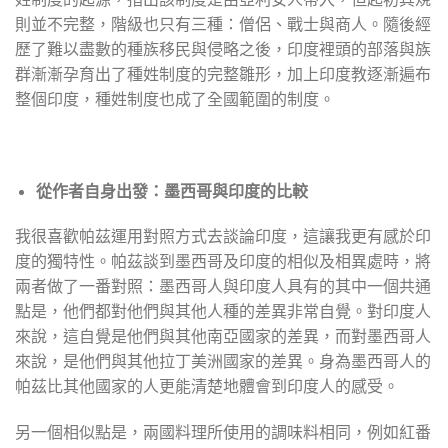
則並不完整，階級也只有三種：僧侶、戰士與商人。隨後經
歷了難以盡數的種族移民與侵略之後，印度裡頭的部落與族
群漸漸孕育出了種姓制度的完整雛形，加上印度教逐漸遍布
整個印度，種姓制度也成了全國範圍的制度。
從作者自身出發：墨西哥與印度的比較
我很喜歡帕茲運用對照方式去談論印度，這讓我更有感於印
度的獨特性。帕茲談到墨西哥及印度的相似及相異處時，將
兩者做了一番對照：墨西哥人與印度人具有的其中一個共通
點是，他們都對他們與其他人種的差異非常自覺。對印度人
來說，這自覺是他們與其他南亞國家的差異，而對墨西哥人
來說，是他們與其他拉丁美洲國家的差異。身為墨西哥人的
帕茲比其他國家的人更能清楚地體會到印度人的感受。
另一個相似點是，兩國料理所使用的調味料相同，例如紅番