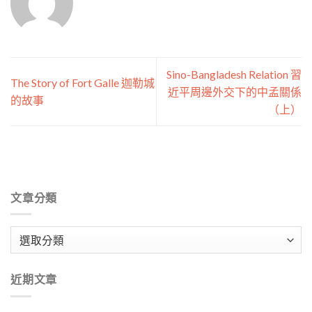
Sino-Bangladesh Relation 習
The Story of Fort Galle 迦勒城
近平周邊外交下的中孟關係
的故事
（上）
文章分類
文
章
分
近期文章
類