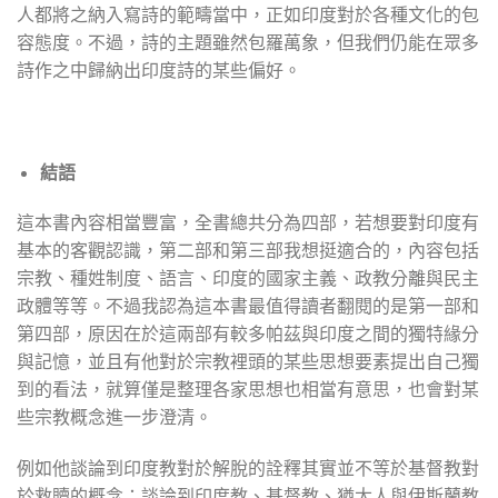
人都將之納入寫詩的範疇當中，正如印度對於各種文化的包
容態度。不過，詩的主題雖然包羅萬象，但我們仍能在眾多
詩作之中歸納出印度詩的某些偏好。
結語
這本書內容相當豐富，全書總共分為四部，若想要對印度有
基本的客觀認識，第二部和第三部我想挺適合的，內容包括
宗教、種姓制度、語言、印度的國家主義、政教分離與民主
政體等等。不過我認為這本書最值得讀者翻閱的是第一部和
第四部，原因在於這兩部有較多帕茲與印度之間的獨特緣分
與記憶，並且有他對於宗教裡頭的某些思想要素提出自己獨
到的看法，就算僅是整理各家思想也相當有意思，也會對某
些宗教概念進一步澄清。
例如他談論到印度教對於解脫的詮釋其實並不等於基督教對
於救贖的概念；談論到印度教、基督教、猶太人與伊斯蘭教