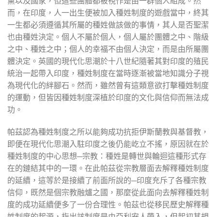
黨以及國家，但這些團體都被視作是由一群個人組成。然
而，在印度，人一出生便被加入種姓制度的遊戲當中，終其
一生都必須遵循其所屬的種姓做該做的事情，其人是否聖潔
也由種姓決定。個人不屬於個人，個人屬於團體之中、階級
之中、種姓之中；個人的幸福不由個人決定，而是由所屬團
體決定。英國的現代化思潮於十八世紀隨著其對印度的殖民
統治一起帶入印度，種姓制度在當時逐漸被當地知識分子視
為現代化的絆腳石。然而，雖然曾有這類意欲打擊種姓制度
的運動，但皆因種姓制度深植於印度的文化與信仰而無法成
功。
帕茲認為種姓制度之所以能夠成功抗拒伊斯蘭教與基督教，
即便在現代化思潮入駐印度之後仍能屹立不搖，原因就在於
種姓制度的中心思想─宗教：種姓是轉世與輪迴這種形式存
在的鏈結其中的一環。在此帕茲從宗教層面去解釋種姓制度
的延續，這等於是接續了前面所說的─印度充斥了各種宗教
信仰，既然是個宗教融爐之國，那麼從此面向去解釋種姓制
度的成功延續便多了一份合理性。帕茲也從移民歷史解釋種
姓制度的起源，指出該制度是由亞利安人帶入，但起初其規