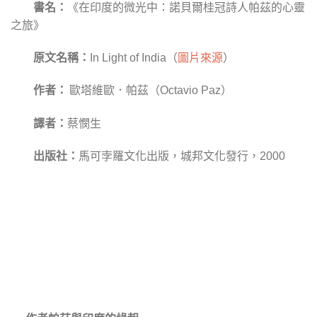
書名：
《在印度的微光中：諾貝爾桂冠詩人帕茲的心靈
之旅》
原文名稱：
In Light of India（
圖片來源
）
作者：
歐塔維歐．帕茲（
）
Octavio Paz
譯者：
蔡憫生
出版社：
馬可孛羅文化出版，城邦文化發行，
2000