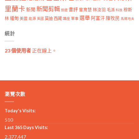
里蘭卡
新聞剪輯
新聞
書評
曾育慧
林汝羽
穆斯
毛派
旅遊
科技
選舉
林
緬甸
阿富汗
陳牧民
莫迪
西藏
美國
能源
講座
軍事
英國
馬爾地夫
統計
23 個使用者
正在線上。
瀏覽次數
Today's Visits:
510
Last 365 Days Visits:
2,377,447