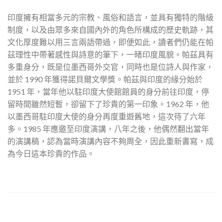
印度擁有相當多元的宗教、風俗和語言，並具有獨特的階級
制度，以及由眾多來自國內外的角色所構成的歷史軌跡，其
文化厚度難以用三言兩語帶過，即便如此，讀者們仍能在帕
茲理性中帶著感性與詩意的筆下，一睹印度風貌。帕茲具有
多重身分，既是位墨西哥外交官，同時也是位詩人與作家，
並於 1990 年獲得諾貝爾文學獎。帕茲與印度的緣分始於
1951 年，當年他以駐印度大使館館員的身分前往印度，停
留時間雖然短暫，卻留下了珍貴的第一印象。1962 年，他
以墨西哥駐印度大使的身分再度重遊舊地，這次待了六年
多。1985 年應邀至印度演講，八年之後，他偶然翻出當年
的演講稿，認為當時演講內容不夠周全，因此重新書寫，成
為今日這本珍貴的作品。