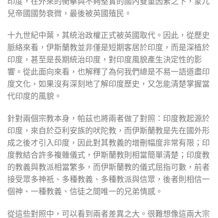
印度，在外來的衝擊與不夠堅實的國內雙重因素之下，蒙兀
兒帝國國勢衰微，最後被英國殖民。
十九世紀中葉，其統治政權正式被英國取代。因此，從歷史
脈絡來看，伊斯蘭教並非僅是短期客居於印度，而是深植於
印度，甚至是長期統治印度，對印度風貌產生決定性的影
響。從此面向來看，也解釋了為何我們總是不易一語道盡印
度文化，如果沒有深刻地了解印度歷史，又怎能清楚掌握當
代印度的風貌。
針對兩個宗教本身，帕茲也將兩者做了對照：印度教起源於
印度，來自於亞利安族的吠陀教，而伊斯蘭教是先在國外形
成之後才引入印度，因此對其教義的增刪幅度非常有限；印
度教結合許多複雜儀式，伊斯蘭教則相當簡單清楚；印度教
的教義與教派相當繁多，而伊斯蘭教的儀式屈指可數，前者
接受眾多神祇、多種教義、多種教派與信眾，後者則相信一
個神、一種教義、信徒之間唯一的兄弟情感。
從這些對照中，可以看到兩者差異之大。很難想像這兩大宗