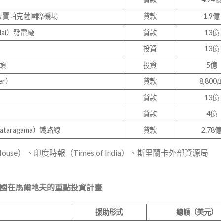
拉·拉賈帕克薩國際機場
貸款
1.9億
lai）發電廠
貸款
13億
投資
13億
頭
投資
5億
er）
貸款
8,800
貸款
13億
貸款
4億
taragama）鐵路線
貸款
2.78
use）、印度時報（Times of India）、斯里蘭卡外部資源局
中國在馬爾地夫的重點投資計畫
援助形式
總額（美元）