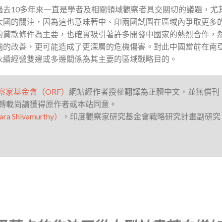
過去10多年來一直是學者及相關領域觀察者具交關切的議題，尤
大國的關注，因為這也意味著中、印兩國試圖在區域內爭取更多
的貸款條件為主要，也確實吸引著許多開發中國家的熱烈合作，
適的改善，更可能造成了更深層的危機傷害。對此中國當前在南
永續經營雙邊或多邊關係為其主要的區域戰略目的。
察家基金會（ORF）
網站經作者授權翻譯為正體中文，並無償刊
轉載尚請獲得原作者或本站同意。
 Shivamurthy）
，印度觀察家研究基金會戰略研究計畫副研究