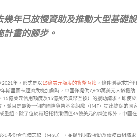
去幾年已放慢資助及推動大型基礎設
施計畫的腳步。
2021年，形式是以
15億美元額度的貨幣互換
，條件則要求斯里
2年斯里蘭卡經濟危機加劇時，中國僅提供7,600萬美元人道援助
、15億美元信用額度及15億美元貨幣互換）的援助請求。即使
，並且是最後一個向國際貨幣基金組織（IMF）提出擔保的國
才完成重組。除了位於赫班托特港價值45億美元的煉油廠外，中國
20多份合作備忘錄（MoU），並提出財政援助及債務重組請求