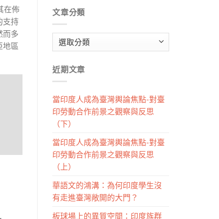
其在佈
文章分類
的支持
然而多
文
亞地區
章
分
近期文章
類
當印度人成為臺灣輿論焦點-對臺
印勞動合作前景之觀察與反思
（下）
當印度人成為臺灣輿論焦點-對臺
印勞動合作前景之觀察與反思
（上）
華語文的鴻溝：為何印度學生沒
有走進臺灣敞開的大門？
板球場上的異質空間：印度族群