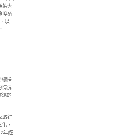
瑪萊大
態度猶
款，以
杜
持續掙
的情況
償還的
家取得
惡化，
2年經