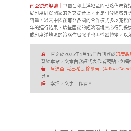
南亞觀察導讀｜
中國在印度洋地區的戰略佈局從
局印度周邊國家的外交競合上，更是引發區域外
聲量。過去中國在南亞各國的合作模式多以寬鬆
年的運行結果，這些國家的經濟環境未必得到妥
或印度洋地區的策略佈局似乎也再悄然轉變，以
原｜
原文於2025年1月15日首刊登於
印度觀
登於本站，文章內容謹代表作者觀點，如需
著｜
阿迪亞·高達·希瓦穆爾蒂（Aditya Gowdara
員。
譯｜
李燁，文字工作者。