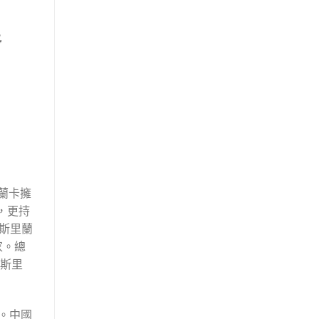
蘭卡擁
，更持
於斯里蘭
家。總
在斯里
。中國