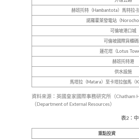
赫班托特（Hambantota）馬特
諾羅霍萊發電站（Norocho
可倫坡港口城
可倫坡國際貨櫃碼
蓮花塔（Lotus Tow
赫班托特港
供水設施
馬塔拉（Matara）至卡塔拉伽馬（Ka
資料來源：英國皇家國際事務研究所（Chatham Ho
（Department of External Resources）
表2：
重點投資