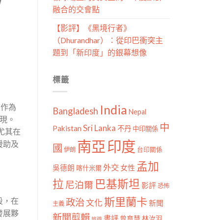
融合的交會點
【影評】《黑境行者》
（Dhurandhar）：從印巴衝突主
題到「新印度」的銀幕想像
標籤
度作為
India
Bangladesh
Nepal
現。
中
Sri Lanka
Pakistan
不丹
中印關係
尤其在
南亞
印度
援助及
國
伊朗
台印關係
孟加
外交
女性
吳德朗
喀什米爾
拉
巴基斯坦
尼泊爾
影評
恐怖
斯里蘭卡
段，在
政治
文化
新聞
主義
發展夥
新聞剪輯
書評
曾育慧
林汝羽
旅遊