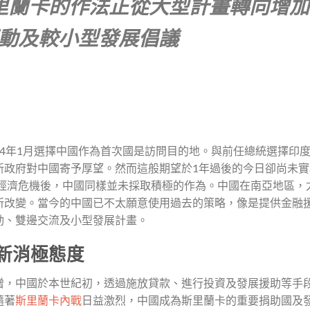
里蘭卡的作法正從大型計畫轉向增加
動及較小型發展倡議
024年1月選擇中國作為首次國是訪問目的地。與前任總統選擇印
新政府對中國寄予厚望。然而這般期望於1年過後的今日卻尚未實
發經濟危機後，中國同樣並未採取積極的作為。中國在南亞地區，
所改變。當今的中國已不太願意使用過去的策略，像是提供金融
動、雙邊交流及小型發展計畫。
新消極態度
增，中國於本世紀初，透過施放貸款、進行投資及發展援助等手
隨著
斯里蘭卡內戰
日益激烈，中國成為斯里蘭卡的重要捐助國及