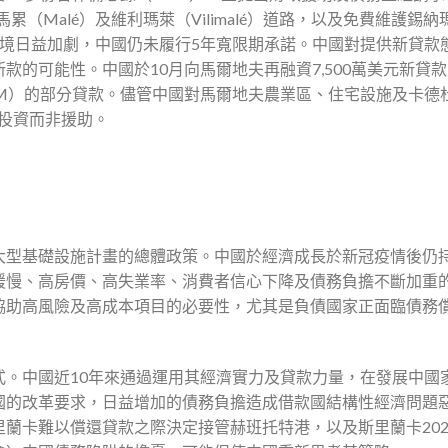
累（Malé）及維利瑪萊（Vilimalé）道路，以及免費維護錫納
困境日益加劇，中國仍未履行5年寬限期承諾。中國對提供新貸款
的可能性。中國於10月向馬爾地夫再融資7,500萬美元新貸
EXIM）的部分貸款。儘管中國對馬爾地夫農業區、住宅設施及卡德
是投資而非援助。
大型基礎設施計畫的總體政策。中國於經濟成長於新冠疫情後仍
緩慢、高房價、高失業率、消費者信心下降及債務負擔不斷加重
協助高風險及高成本項目的必要性，尤其是負債國家正面臨債務
式。中國近10年來通過運用其經濟實力及貸款力量，在發展中國
國的改革要求，日益增加的債務負擔造成借款國結構性經濟問題
蘭卡難以償還貸款之際決定接管赫班托特港，以及斯里蘭卡202