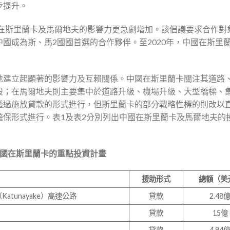
步提升。
在斯里蘭卡及馬爾地夫的影響力更急劇增加。該倡議要求合作對
國成為斯、馬2國國首選的合作夥伴。至2020年，中國在斯里
地建立起顯著的影響力及互賴關係。中國在斯里蘭卡關注其道路
設；在馬爾地夫則主要集中於道路升級、機場升級、大型橋樑、
透過施放貸款的形式進行，但斯里蘭卡的部分戰略性標的則改以
擔保形式進行。表1及表2分別列出中國在斯里蘭卡及馬爾地夫的
國在斯里蘭卡的重點投資計畫
援助形式
總額（美
atunayake）高速公路
貸款
2.48
貸款
15億
貸款
4.94