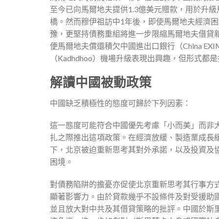
至今已向馬爾地夫提供1.3億美元贈款，用於升級馬
橋。然而穆伊祖訪中1年後，即使馬爾地夫經濟
豫，更堅持債務重組將進一步限縮馬爾地夫借貸新款
便馬爾地夫償還積欠中國進出口銀行（China 
（Kadhdhoo）機場升級表現出興趣，但形式都
解讀中國被動政策
中國缺乏積極性的態度可歸於下列因素：
這一態度可能符合中國優先考慮「小而美」而非
扎之際推出這項政策。在經濟放緩、製造業成長
下，北京被迫重新思考其對外承諾，以及投資及
困境。
對債務陷阱的擔憂亦促使北京重新思考其行事方
顯著影響力。由於貸款幾乎不設條件及對受援助
並且放大對中共及其借貸策略的批評。中國於斯里