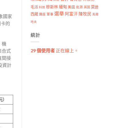
穆斯林
緬甸
毛派
莫迪
美國
能源
科技
英國
選舉
阿富汗
陳牧民
西藏
講座
軍事
馬爾
象國家
地夫
蘭卡的
統計
、機
29 個使用者
正在線上。
集合式
直間接
投資計
元）
億
億