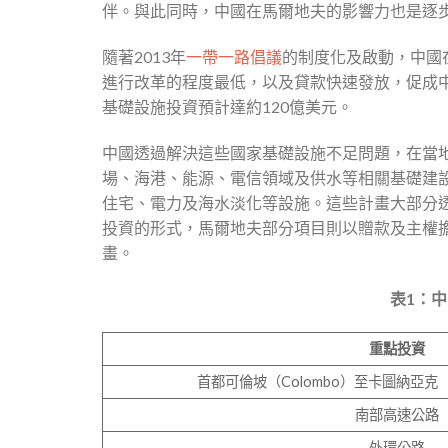
伴。與此同時，中國在馬爾地夫的影響力也是逐
隨著2013年
一帶一路倡議
的制度化及啟動，中國
進行改革的程度最低，以及貸款快速發放，促成中
基礎設施投資預計達約120億美元。
中國透過解決這些國家基礎設施不足問題，在當
場、海港、能源、電信領域及供水等相關基礎建
住宅、電力及海水淡化等設施。這些計畫大部分
投資的形式，馬爾地夫部分項目則以贈款及主權
畫。
表
1
：中
重點投資
首都可倫坡（Colombo）至卡圖納亞克（K
南部高速公路
外環公路