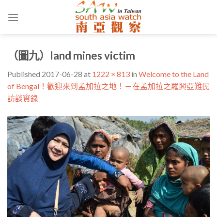
Skip
to
content
（圖九）land mines victim
Published
2017-06-28
at
1222 × 813
in
Welcome to the Land
of Bengal！歡迎來到孟加拉之地！－在孟加拉之羅興亞難民
訪談實錄