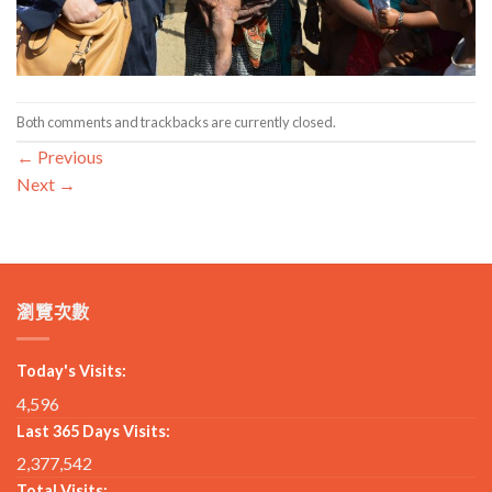
Both comments and trackbacks are currently closed.
←
Previous
Next
→
瀏覽次數
Today's Visits:
4,596
Last 365 Days Visits:
2,377,542
Total Visits: